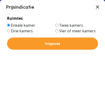
Prijsindicatie
Ruimtes
Enkele kamer
Twee kamers
Drie kamers
Vier of meer kamers
Home
Winkel
Airconditioning
LG airco
Volgende
Single-split systemen
Single-split systemen
Categorie