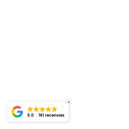
CT12F LG CAC Standard Inverter 4-weg Cassette 3,5kW SET
Beschikbaar
Meer informatie
5.0
161 recensies
Prijsindicatie