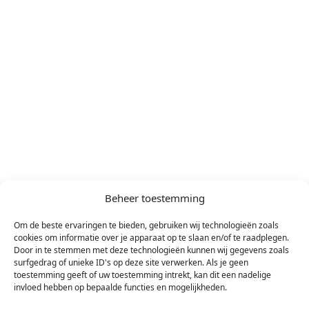
AA12SP.U18 LG ARTCOOL AI AIR Mirror Buitenunit 3,5kW
€
890,00
Beschikbaar
AA12SP.U18 LG ARTCOOL AI AIR Mirror Buitenunit 3,5kW
aantal
Beheer toestemming
In winkelmand
Om de beste ervaringen te bieden, gebruiken wij technologieën zoals
cookies om informatie over je apparaat op te slaan en/of te raadplegen.
Door in te stemmen met deze technologieën kunnen wij gegevens zoals
surfgedrag of unieke ID's op deze site verwerken. Als je geen
toestemming geeft of uw toestemming intrekt, kan dit een nadelige
invloed hebben op bepaalde functies en mogelijkheden.