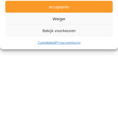
Accepteren
Weiger
Bekijk voorkeuren
Cookiebeleid
Privacyverklaring
AA18SP LG ARTCOOL AI AIR Mirror SET Zwart 5,0kW
€
1.590,00
Beschikbaar
AA18SP LG ARTCOOL AI AIR Mirror SET Zwart 5,0kW
aantal
In winkelmand