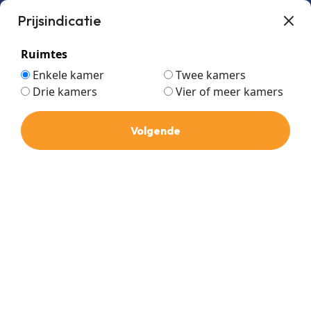
Prijsindicatie
Ruimtes
Enkele kamer
Twee kamers
Drie kamers
Vier of meer kamers
Volgende
KLIMAATTECHNIEK SPECIALIST
Airconditioning volledig
ontzorgd
of voor de
Handige Harry
Ben jij een handige Harry en wil je graag voordelig
airconditioning in je woning plaatsen? Wij ondersteunen je
van A tot Z om het zelf te installeren. Liever ontzorgd
worden? Vraag dan een offerte op voor het laten plaatsen