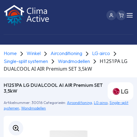
Home
Winkel
Airconditioning
LG airco
H12S1PA LG
Single-split systemen
Wandmodellen
DUALCOOL AI AIR Premium SET 3,5kW
H12S1PA LG DUALCOOL AI AIR Premium SET
3,5kW
Artikelnummer:
30016
Categorieën:
Airconditioning
,
LG airco
,
Single-split
systemen
,
Wandmodellen