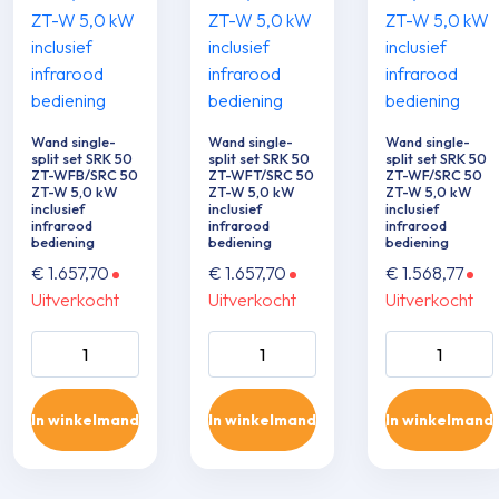
Wand single-
Wand single-
Wand single-
split set SRK 50
split set SRK 50
split set SRK 50
ZT-WFB/SRC 50
ZT-WFT/SRC 50
ZT-WF/SRC 50
ZT-W 5,0 kW
ZT-W 5,0 kW
ZT-W 5,0 kW
inclusief
inclusief
inclusief
infrarood
infrarood
infrarood
bediening
bediening
bediening
€
1.657,70
€
1.657,70
€
1.568,77
Uitverkocht
Uitverkocht
Uitverkocht
Wand single-split
Wand single-split
Wand single-sp
set SRK 50 ZT-
set SRK 50 ZT-
set SRK 50 ZT
WFB/SRC 50 ZT-
WFT/SRC 50 ZT-
WF/SRC 50 Z
In winkelmand
In winkelmand
In winkelmand
W 5,0 kW inclusief
W 5,0 kW inclusief
5,0 kW inclusie
infrarood
infrarood
infrarood
bediening aantal
bediening aantal
bediening aant