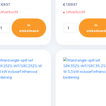
.109,57
€
1.109,57
Uitverkocht
Uitverkocht
In
In
and
Wand
winkelmand
winkelmand
ngle-
single-
it
split
t
set
RK
SRK
25
-
ZT-
FT/SRC
WFT/SRC
25
-
ZT-
W
5
2,5
W
kW
clusief
inclusief
frarood
infrarood