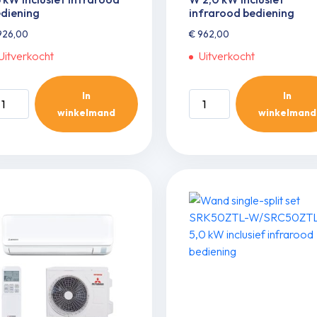
diening
infrarood bediening
26,00
€
962,00
Uitverkocht
Uitverkocht
In
In
and
Wand
winkelmand
winkelmand
ngle-
single-
it
split
t
set
K15ZTL-
SRK20ZTL-
/SRC15ZTL-
W/SRC20ZTL-
W
2,0
W
kW
clusief
inclusief
frarood
infrarood
diening
bediening
ntal
aantal