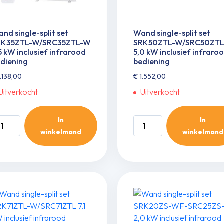
nd single-split set
Wand single-split set
RK35ZTL-W/SRC35ZTL-W
SRK50ZTL-W/SRC50ZT
5 kW inclusief infrarood
5,0 kW inclusief infraro
diening
bediening
.138,00
€
1.552,00
Uitverkocht
Uitverkocht
In
In
and
Wand
winkelmand
winkelmand
ngle-
single-
it
split
t
set
RK35ZTL-
SRK50ZTL-
/SRC35ZTL-
W/SRC50ZTL
5,0
5
kW
W
inclusief