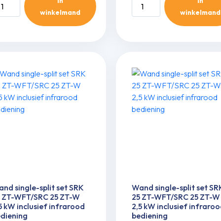
In
In
and
Wand
winkelmand
winkelmand
ngle-
single-
it
split
t
set
RK
SRK
25
-
ZT-
F/SRC
WF/SRC
25
-
ZT-
WB
5
2,5
W
kW
clusief
inclusief
frarood
infrarood
diening
bediening
nd single-split set SRK
Wand single-split set SR
ntal
aantal
5 ZT-WFT/SRC 25 ZT-W
25 ZT-WFT/SRC 25 ZT-W
5 kW inclusief infrarood
2,5 kW inclusief infraro
diening
bediening