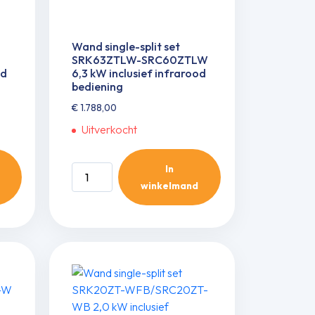
Wand single-split set
L
SRK63ZTLW-SRC60ZTLW
od
6,3 kW inclusief infrarood
bediening
€
1.788,00
Uitverkocht
In
Wand
winkelmand
single-
split
set
SRK63ZTLW-
SRC60ZTLW
6,3
kW
inclusief