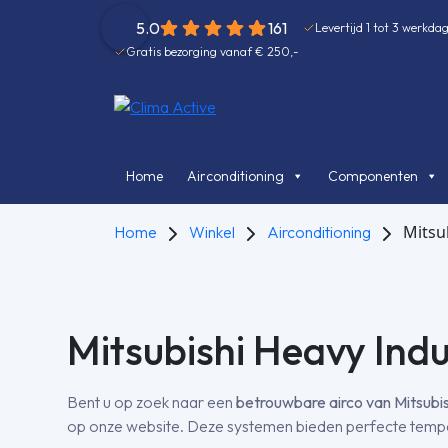
5.0
161
Levertijd 1 tot 3 werkda
Gratis bezorging vanaf € 250,-
Home
Airconditioning
Componenten
Mitsu
Home
Winkel
Airconditioning
Mitsubishi Heavy Indu
Bent u op zoek naar een
betrouwbare airco van Mitsubis
op onze website. Deze systemen bieden perfecte tempera