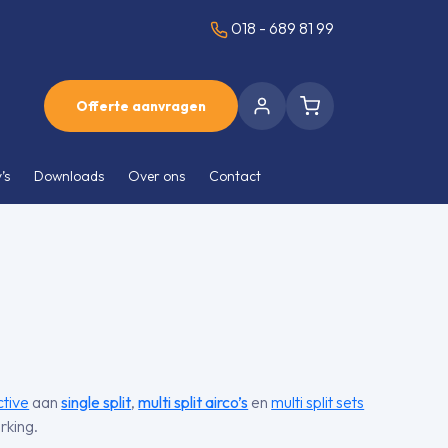
018 - 689 81 99
Offerte aanvragen
’s
Downloads
Over ons
Contact
tive
aan
single split
,
multi split airco’s
en
multi split sets
rking.