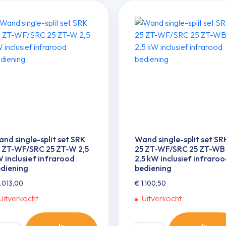
/SRC71ZTL
WF-
SRC25ZS-
W
W
clusief
2,0
frarood
kW
diening
inclusief
ntal
infrarood
bediening
aantal
nd single-split set SRK
Wand single-split set SR
 ZT-WF/SRC 25 ZT-W 2,5
25 ZT-WF/SRC 25 ZT-WB
 inclusief infrarood
2,5 kW inclusief infraro
diening
bediening
.013,00
€
1.100,50
Uitverkocht
Uitverkocht