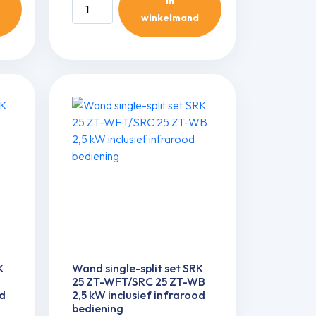
In
Wand
winkelmand
single-
split
set
SRK
25
ZT-
WFB/SRC
25
ZT-
WB
2,5
kW
inclusief
infrarood
bediening
K
Wand single-split set SRK
aantal
25 ZT-WFT/SRC 25 ZT-WB
od
2,5 kW inclusief infrarood
bediening