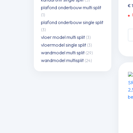
(5)
€
1
plafond onderbouw multi split
(1)
plafond onderbouw single split
(3)
W
vloer model multi split
(3)
si
vloermodel single split
(3)
spl
wandmodel multi split
(29)
se
wandmodel multisplit
S
(24)
25
ZT
W
25
ZT
W
2,
k
in
in