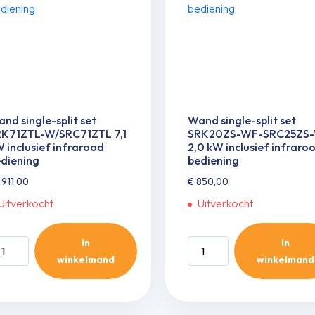
clusief
infrarood
frarood
bediening
diening
aantal
ntal
nd single-split set
Wand single-split set
RK71ZTL-W/SRC71ZTL 7,1
SRK20ZS-WF-SRC25ZS
 inclusief infrarood
2,0 kW inclusief infraro
diening
bediening
.911,00
€
850,00
Uitverkocht
Uitverkocht
In
In
and
Wand
winkelmand
winkelmand
ngle-
single-
it
split
t
set
K71ZTL-
SRK20ZS-