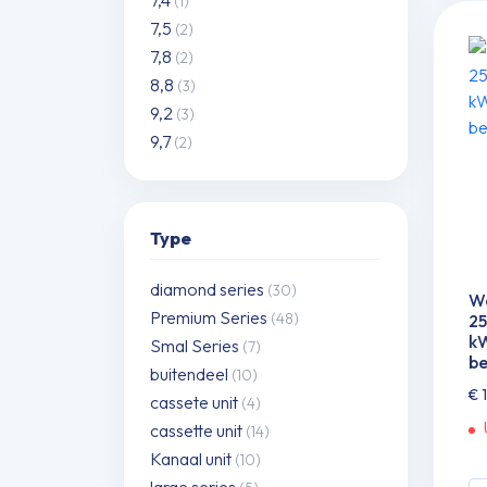
(1)
W
7,5
(2)
7,1
7,8
(2)
k
8,8
(3)
in
9,2
(3)
in
9,7
(2)
be
aa
Type
diamond series
(30)
Wa
Premium Series
(48)
25
kW
Smal Series
(7)
be
buitendeel
(10)
€
1
cassete unit
(4)
cassette unit
(14)
Kanaal unit
(10)
large series