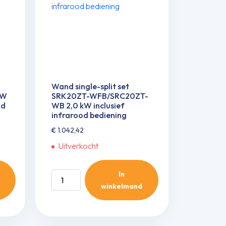
infrarood
bediening
aantal
Wand single-split set
-W
SRK20ZT-WFB/SRC20ZT-
od
WB 2,0 kW inclusief
infrarood bediening
€
1.042,42
Uitverkocht
In
Wand
winkelmand
single-
split
set
SRK20ZT-