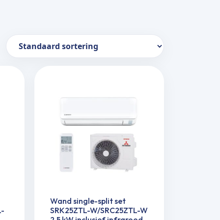
Wand single-split set
-
SRK25ZTL-W/SRC25ZTL-W
2,5 kW inclusief infrarood