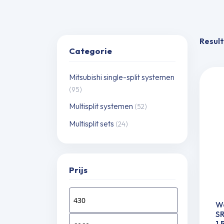
Result
Categorie
Mitsubishi single-split systemen
(95)
Multisplit systemen
(52)
Multisplit sets
(24)
Prijs
Wa
S
1,