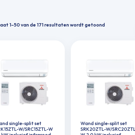
aat 1–50 van de 171 resultaten wordt getoond
nd single-split set
Wand single-split set
RK15ZTL-W/SRC15ZTL-W
SRK20ZTL-W/SRC20ZTL
5 kW inclusief infrarood
W 2,0 kW inclusief