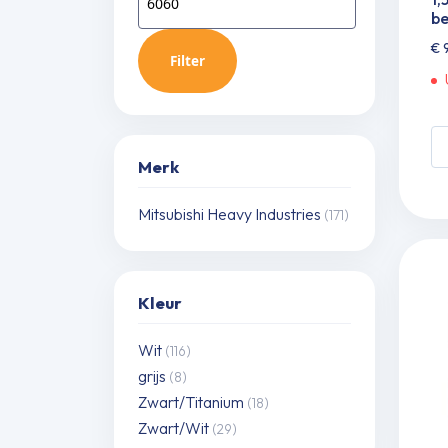
be
Min.
Max.
€
9
prijs
prijs
Filter
W
si
Merk
spl
se
Mitsubishi Heavy Industries
(171)
SR
W
W
Kleur
1,5
k
Wit
(116)
in
grijs
in
(8)
be
Zwart/Titanium
(18)
aa
Zwart/Wit
(29)