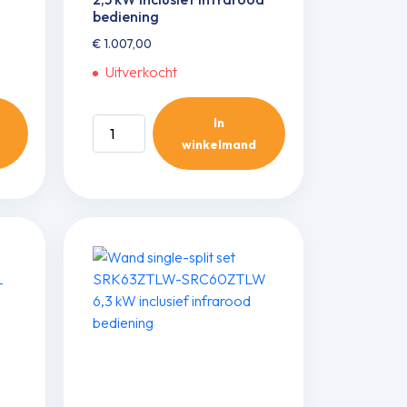
bediening
€
1.007,00
Uitverkocht
In
Wand
winkelmand
single-
split
set
SRK25ZTL-
W/SRC25ZTL-
W
2,5
kW
inclusief
infrarood
bediening
aantal