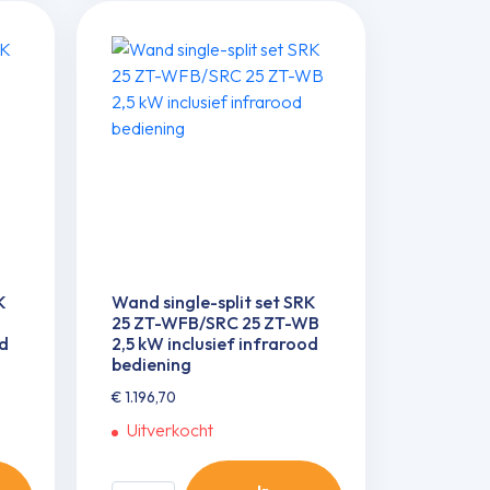
WFB/SRC20ZT-
WB
2,0
kW
inclusief
infrarood
bediening
aantal
K
Wand single-split set SRK
25 ZT-WFB/SRC 25 ZT-WB
od
2,5 kW inclusief infrarood
bediening
€
1.196,70
Uitverkocht