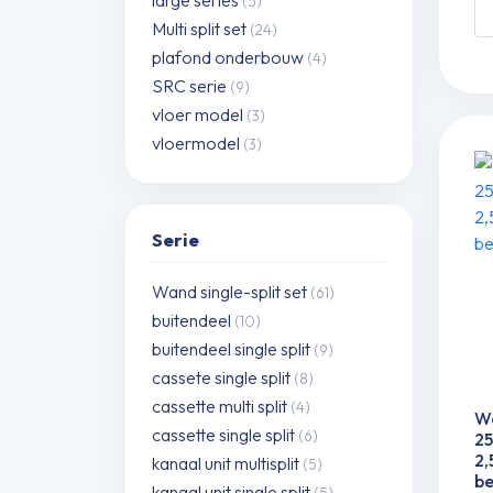
(5)
W
Multi split set
si
(24)
spl
plafond onderbouw
(4)
se
SRC serie
(9)
S
vloer model
(3)
25
vloermodel
(3)
ZT
W
25
Serie
ZT
W
Wand single-split set
(61)
2,
buitendeel
k
(10)
in
buitendeel single split
(9)
in
cassete single split
(8)
be
cassette multi split
(4)
Wa
aa
cassette single split
(6)
2
2,
kanaal unit multisplit
(5)
be
kanaal unit single split