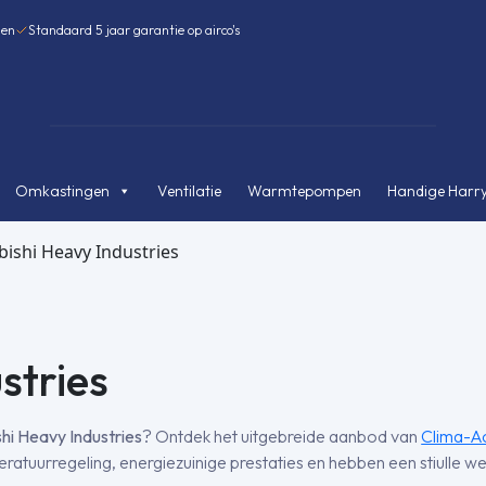
gen
Standaard 5 jaar garantie op airco's
Omkastingen
Ventilatie
Warmtepompen
Handige Harry
bishi Heavy Industries
stries
hi Heavy Industries
? Ontdek het uitgebreide aanbod van
Clima-Ac
tuurregeling, energiezuinige prestaties en hebben een stiulle we