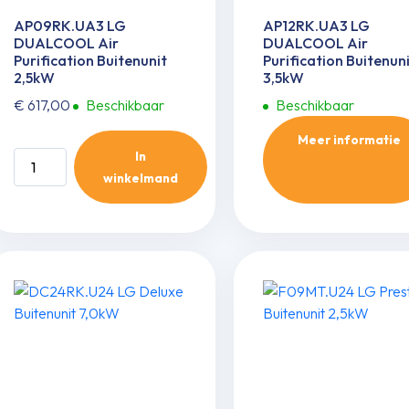
AP09RK.UA3 LG
AP12RK.UA3 LG
DUALCOOL Air
DUALCOOL Air
Purification Buitenunit
Purification Buitenun
2,5kW
3,5kW
€
617,00
Beschikbaar
Beschikbaar
Meer informatie
In
AP09RK.UA3
winkelmand
LG
DUALCOOL
Air
Purification
Buitenunit
2,5kW
aantal