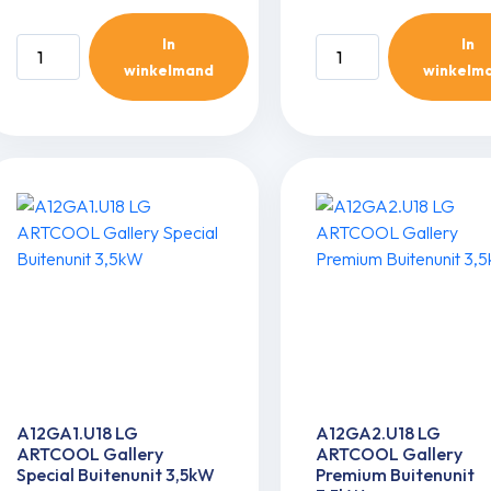
In
In
A09FT.UL2
A09GA1.U18
winkelmand
winkelm
LG
LG
ARTCOOL
ARTCOOL
Buitenunit
Gallery
2,5kW
Special
aantal
Buitenunit
2,5kW
aantal
A12GA1.U18 LG
A12GA2.U18 LG
ARTCOOL Gallery
ARTCOOL Gallery
Special Buitenunit 3,5kW
Premium Buitenunit