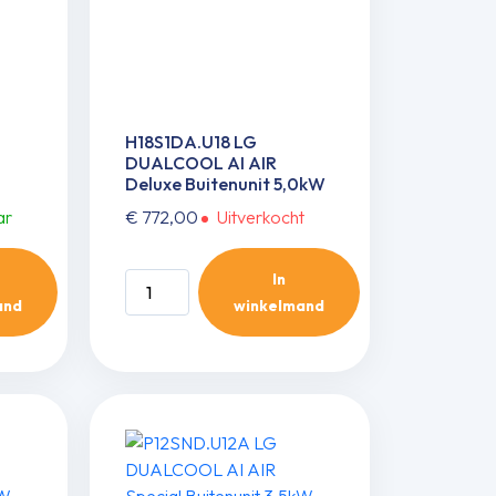
H18S1DA.U18 LG
DUALCOOL AI AIR
Deluxe Buitenunit 5,0kW
ar
€
772,00
Uitverkocht
In
H18S1DA.U18
and
winkelmand
LG
DUALCOOL
AI
AIR
Deluxe
Buitenunit
5,0kW
aantal