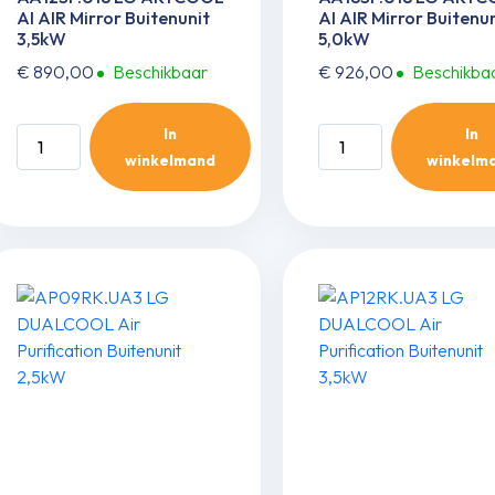
AI AIR Mirror Buitenunit
AI AIR Mirror Buitenu
3,5kW
5,0kW
€
890,00
Beschikbaar
€
926,00
Beschikba
In
In
AA12SP.U18
AA18SP.U18
winkelmand
winkelm
LG
LG
ARTCOOL
ARTCOOL
AI
AI
AIR
AIR
Mirror
Mirror
Buitenunit
Buitenunit
3,5kW
5,0kW
aantal
aantal