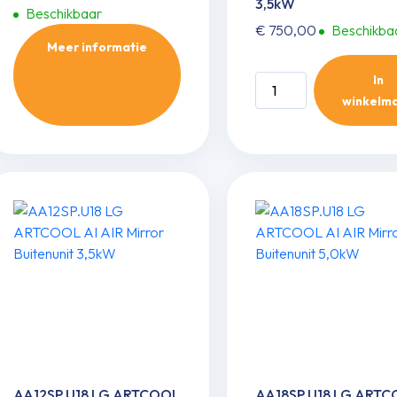
3,5kW
Beschikbaar
€
750,00
Beschikba
Meer informatie
In
A12GA2.U18
winkelm
LG
ARTCOOL
Gallery
Premium
Buitenunit
3,5kW
aantal
AA12SP.U18 LG ARTCOOL
AA18SP.U18 LG ART