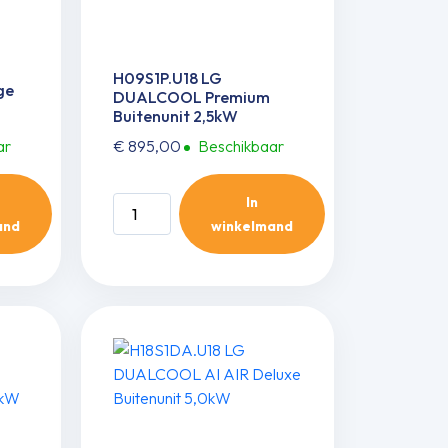
H09S1P.U18 LG
ge
DUALCOOL Premium
Buitenunit 2,5kW
ar
€
895,00
Beschikbaar
In
H09S1P.U18
and
winkelmand
LG
DUALCOOL
Premium
Buitenunit
2,5kW
aantal