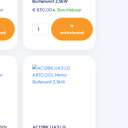
Buitenunit 2,5kW
ar
€
830,00
Beschikbaar
In
AA09SP.U18
and
winkelmand
LG
ARTCOOL
AI
AIR
Mirror
Buitenunit
2,5kW
aantal
COOL
AC12BK.UA3 LG