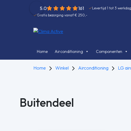
5.0
161
Levertijd 1 tot 3 werkda
Gratis bezorging vanaf € 250,-
Home
Airconditioning
Componenten
Home
Winkel
Airconditioning
LG air
Buitendeel