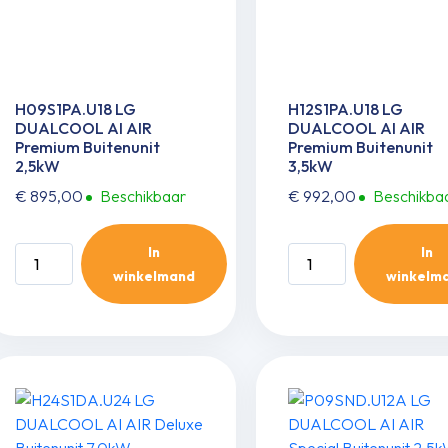
H09S1PA.U18 LG
H12S1PA.U18 LG
DUALCOOL AI AIR
DUALCOOL AI AIR
Premium Buitenunit
Premium Buitenunit
2,5kW
3,5kW
€
895,00
Beschikbaar
€
992,00
Beschikba
In
In
H09S1PA.U18
H12S1PA.U18
winkelmand
winkelm
LG
LG
DUALCOOL
DUALCOOL
AI
AI
AIR
AIR
Premium
Premium
Buitenunit
Buitenunit
2,5kW
3,5kW
aantal
aantal