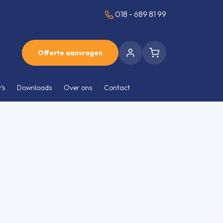
018 - 689 81 99
Offerte aanvragen
’s
Downloads
Over ons
Contact