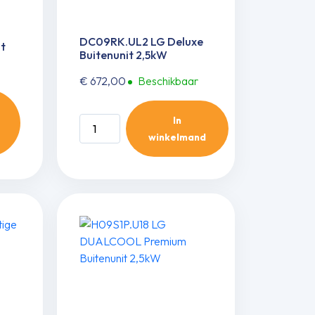
DC09RK.UL2 LG Deluxe
it
Buitenunit 2,5kW
€
672,00
Beschikbaar
In
DC09RK.UL2
winkelmand
LG
Deluxe
Buitenunit
2,5kW
aantal