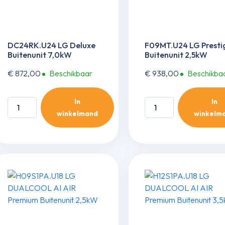
DC24RK.U24 LG Deluxe
F09MT.U24 LG Presti
Buitenunit 7,0kW
Buitenunit 2,5kW
€
872,00
Beschikbaar
€
938,00
Beschikba
In
In
DC24RK.U24
F09MT.U24
winkelmand
winkelm
LG
LG
Deluxe
Prestige
Buitenunit
Buitenunit
7,0kW
2,5kW
aantal
aantal