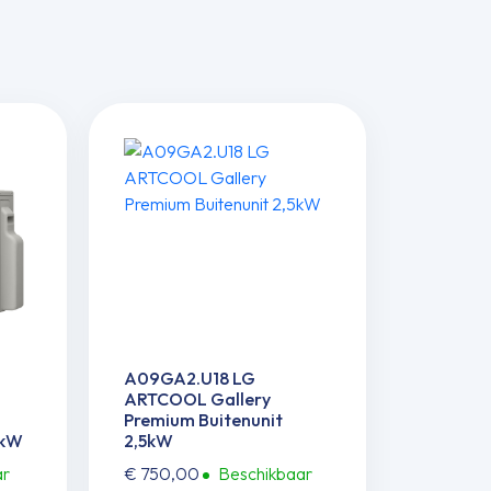
A09GA2.U18 LG
ARTCOOL Gallery
Premium Buitenunit
5kW
2,5kW
ar
€
750,00
Beschikbaar