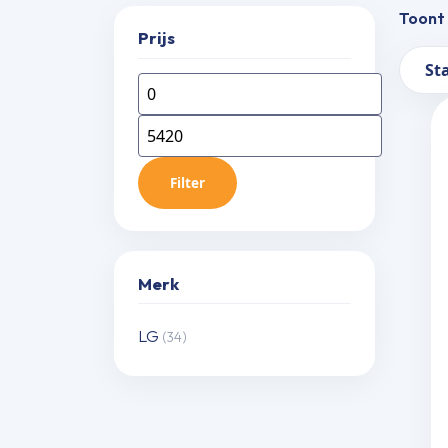
Toont 
Prijs
Min.
Max.
prijs
prijs
Filter
Merk
LG
(34)