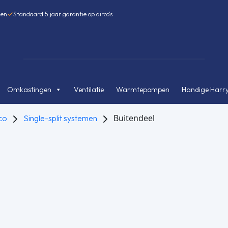
gen
Standaard 5 jaar garantie op airco's
Omkastingen
Ventilatie
Warmtepompen
Handige Harry
Buitendeel
co
Single-split systemen