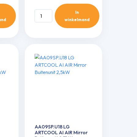
In
A09GA2.U18
and
winkelmand
LG
ARTCOOL
Gallery
Premium
Buitenunit
2,5kW
aantal
AA09SP.U18 LG
ARTCOOL AI AIR Mirror