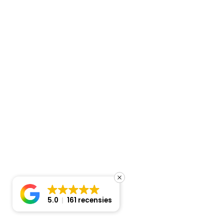
In winkelmand
inbouwsifon Ø 20mm Ø 16/18/20mm.
€
12,00
Beschikbaar
5.0
161 recensies
Prijsindicatie
inbouwsifon Ø 20mm Ø 16/18/20mm. aantal