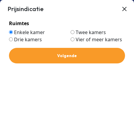
Prijsindicatie
Ruimtes
Enkele kamer
Twee kamers
Drie kamers
Vier of meer kamers
Home
Winkel
Componenten
Condenswater
Volgende
Toebehoren
Toebehoren
Prijs