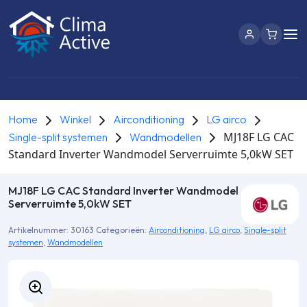
Home
Winkel
Airconditioning
LG airco
MJ18F LG CAC
Single-split systemen
Wandmodellen
Standard Inverter Wandmodel Serverruimte 5,0kW SET
MJ18F LG CAC Standard Inverter Wandmodel
Serverruimte 5,0kW SET
Artikelnummer:
30163
Categorieën:
Airconditioning
,
LG airco
,
Single-split
systemen
,
Wandmodellen