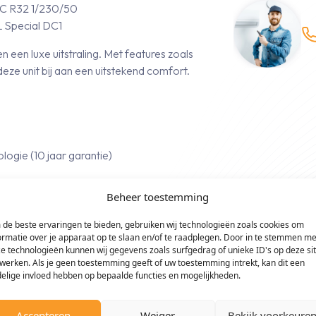
C R32 1/230/50
 Special DC1
een luxe uitstraling. Met features zoals
deze unit bij aan een uitstekend comfort.
logie (10 jaar garantie)
t geruisloze werking
Beheer toestemming
smartphone
de beste ervaringen te bieden, gebruiken wij technologieën zoals cookies om
ormatie over je apparaat op te slaan en/of te raadplegen. Door in te stemmen me
, Allergy Filter en ingebouwde WiFi
e technologieën kunnen wij gegevens zoals surfgedrag of unieke ID's op deze si
werken. Als je geen toestemming geeft of uw toestemming intrekt, kan dit een
elige invloed hebben op bepaalde functies en mogelijkheden.
rde werking
Accepteren
Weiger
Bekijk voorkeure