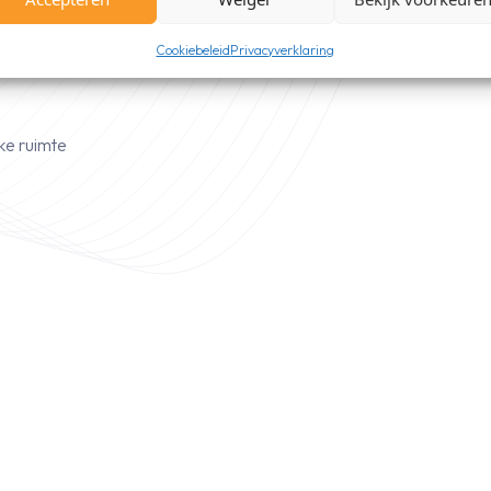
ygiënische werking
Cookiebeleid
Privacyverklaring
omfort
lke ruimte