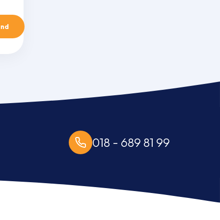
and
018 - 689 81 99