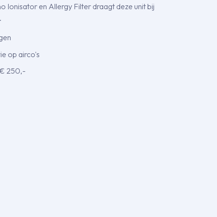
 Ionisator en Allergy Filter draagt deze unit bij
.
agen
e op airco's
 € 250,-