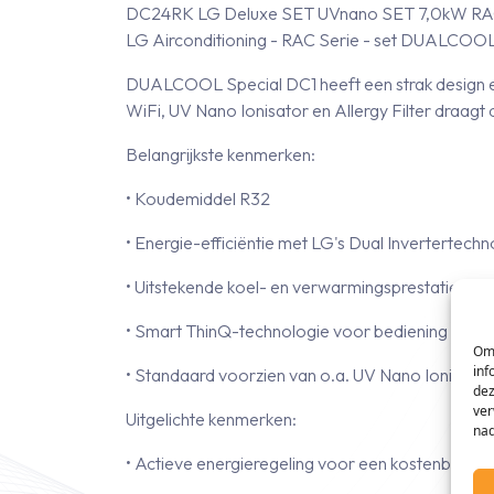
DC24RK LG Deluxe SET UVnano SET 7,0kW RA
LG Airconditioning - RAC Serie - set DUALCOOL
DUALCOOL Special DC1 heeft een strak design en 
WiFi, UV Nano Ionisator en Allergy Filter draagt 
Belangrijkste kenmerken:
• Koudemiddel R32
• Energie-efficiëntie met LG's Dual Invertertechno
• Uitstekende koel- en verwarmingsprestaties me
• Smart ThinQ-technologie voor bediening via 
Om 
inf
• Standaard voorzien van o.a. UV Nano Ionisator
dez
ver
Uitgelichte kenmerken:
nad
• Actieve energieregeling voor een kostenbespa