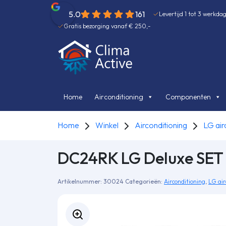
5.0
161
Levertijd 1 tot 3 werkda
Gratis bezorging vanaf € 250,-
Home
Airconditioning
Componenten
Home
Winkel
Airconditioning
LG air
DC24RK LG Deluxe SET
Artikelnummer:
30024
Categorieën:
Airconditioning
,
LG air