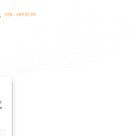
018 - 689 81 99
t
te
n