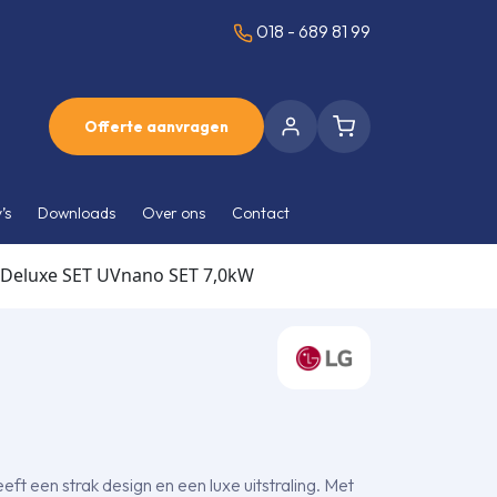
018 - 689 81 99
Offerte aanvragen
’s
Downloads
Over ons
Contact
Deluxe SET UVnano SET 7,0kW
 een strak design en een luxe uitstraling. Met