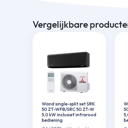
Vergelijkbare producte
Wand single-split set SRK
Wa
50 ZT-WFB/SRC 50 ZT-W
5
5,0 kW inclusief infrarood
5,
bediening
b