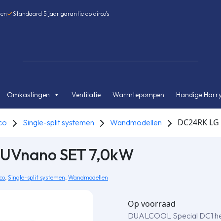
gen
Standaard 5 jaar garantie op airco's
Omkastingen
Ventilatie
Warmtepompen
Handige Harry
DC24RK LG 
co
Single-split systemen
Wandmodellen
 UVnano SET 7,0kW
co
,
Single-split systemen
,
Wandmodellen
Op voorraad
DUALCOOL Special DC1 heeft