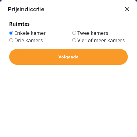
Prijsindicatie
Ruimtes
Enkele kamer
Twee kamers
Drie kamers
Vier of meer kamers
Condenswater
Home
Winkel
Componenten
Volgende
Condenswater
Categorie