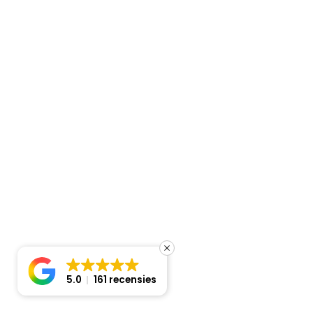
Siccom Ecotank 1,2L (pH>2,5 40°C)
€
88,00
Beschikbaar
Siccom Ecotank 1,2L (pH>2,5 40°C) aantal
In winkelmand
5.0
161 recensies
Prijsindicatie