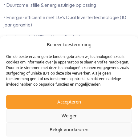
• Duurzame, stille & energiezuinige oplossing
• Energie-efficiëntie met LG's Dual Invertertechnologie (10
jaar garantie)
• Ingebouwde WiFi en Voice Control
Beheer toestemming
• Airco en luchtreiniger in een met PM 1.0 sensor
Om de beste ervaringen te bieden, gebruiken wij technologieën zoals
Uitgelichte kenmerken:
cookies om informatie over je apparaat op te slaan en/of te raadplegen.
Door in te stemmen met deze technologieën kunnen wij gegevens zoals
surfgedrag of unieke ID's op deze site verwerken. Als je geen
• Verwijdert allergenen, fijnstof en geurstoffen met UV Nano,
toestemming geeft of uw toestemming intrekt, kan dit een nadelige
Plasmaster Ionizer+ en microstoffilter
invloed hebben op bepaalde functies en mogelijkheden.
• De PM 1.0 sensor detecteert realtime fijnstof in de ruimte. 5
Miljoen negatieve ionen worden in de lucht verspreid om zich
Accepteren
aan stofdeeltjes te hechten en vervolgens worden deze uit de
Weiger
ruimte gefilterd
• Realtime weergave van de luchtkwaliteit op de unit als in de
Bekijk voorkeuren
LG ThinQ app