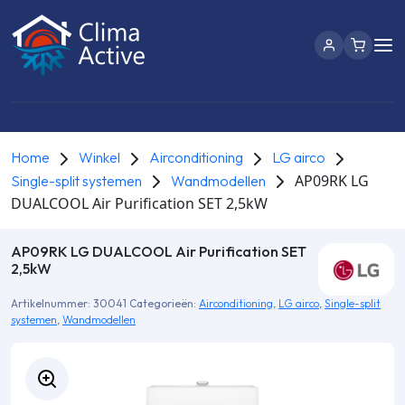
Home
Winkel
Airconditioning
LG airco
AP09RK LG
Single-split systemen
Wandmodellen
DUALCOOL Air Purification SET 2,5kW
AP09RK LG DUALCOOL Air Purification SET
2,5kW
Artikelnummer:
30041
Categorieën:
Airconditioning
,
LG airco
,
Single-split
systemen
,
Wandmodellen