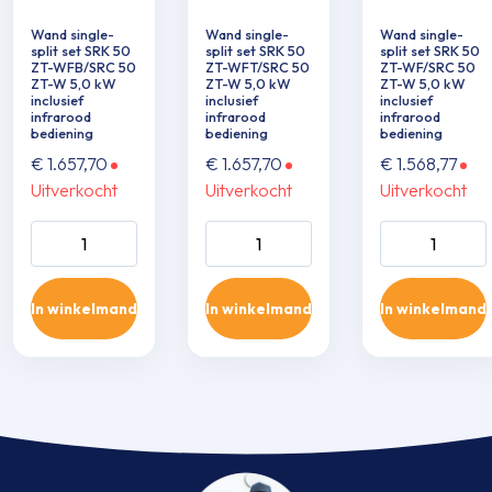
Wand single-
Wand single-
Wand single-
split set SRK 50
split set SRK 50
split set SRK 50
ZT-WFB/SRC 50
ZT-WFT/SRC 50
ZT-WF/SRC 50
ZT-W 5,0 kW
ZT-W 5,0 kW
ZT-W 5,0 kW
inclusief
inclusief
inclusief
infrarood
infrarood
infrarood
bediening
bediening
bediening
€
1.657,70
€
1.657,70
€
1.568,77
Uitverkocht
Uitverkocht
Uitverkocht
Wand single-split
Wand single-split
Wand single-sp
set SRK 50 ZT-
set SRK 50 ZT-
set SRK 50 ZT
WFB/SRC 50 ZT-
WFT/SRC 50 ZT-
WF/SRC 50 Z
In winkelmand
In winkelmand
In winkelmand
W 5,0 kW inclusief
W 5,0 kW inclusief
5,0 kW inclusie
infrarood
infrarood
infrarood
bediening aantal
bediening aantal
bediening aant