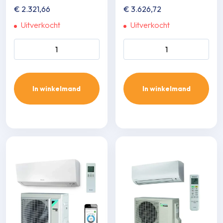
€
2.321,66
€
3.626,72
Uitverkocht
Uitverkocht
Daikin Comfora 6,1 kw aantal
Daikin perfera 7,1 kw aantal
In winkelmand
In winkelmand