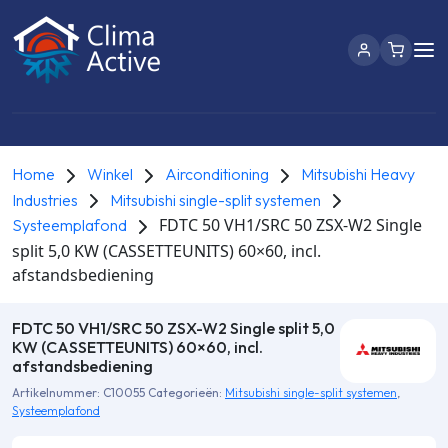
Home
Winkel
Airconditioning
Mitsubishi Heavy
Industries
Mitsubishi single-split systemen
FDTC 50 VH1/SRC 50 ZSX-W2 Single
Systeemplafond
split 5,0 KW (CASSETTEUNITS) 60×60, incl.
afstandsbediening
FDTC 50 VH1/SRC 50 ZSX-W2 Single split 5,0
KW (CASSETTEUNITS) 60×60, incl.
afstandsbediening
Artikelnummer:
C10055
Categorieën:
Mitsubishi single-split systemen
,
Systeemplafond