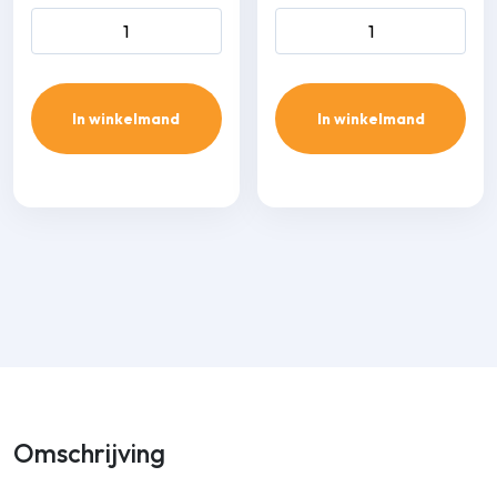
Wand single-split set
Wand single-split set
SRK25ZSX-WF/SRC25ZSX-
SRK25ZTL-W/SRC25ZTL-
W 2,5 kW inclusief infrarood
2,5 kW inclusief infrarood
bediening aantal
bediening aantal
In winkelmand
In winkelmand
Omschrijving