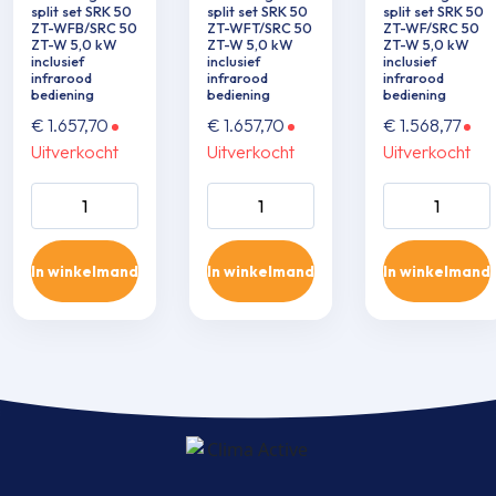
split set SRK 50
split set SRK 50
split set SRK 50
ZT-WFB/SRC 50
ZT-WFT/SRC 50
ZT-WF/SRC 50
ZT-W 5,0 kW
ZT-W 5,0 kW
ZT-W 5,0 kW
inclusief
inclusief
inclusief
infrarood
infrarood
infrarood
bediening
bediening
bediening
€
1.657,70
€
1.657,70
€
1.568,77
Uitverkocht
Uitverkocht
Uitverkocht
Wand single-split
Wand single-split
Wand single-sp
set SRK 50 ZT-
set SRK 50 ZT-
set SRK 50 ZT
WFB/SRC 50 ZT-
WFT/SRC 50 ZT-
WF/SRC 50 Z
In winkelmand
In winkelmand
In winkelmand
W 5,0 kW inclusief
W 5,0 kW inclusief
5,0 kW inclusie
infrarood
infrarood
infrarood
bediening aantal
bediening aantal
bediening aant