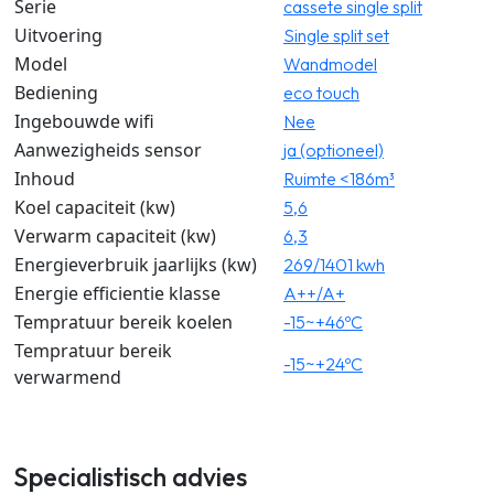
Serie
cassete single split
Uitvoering
Single split set
Model
Wandmodel
Bediening
eco touch
Ingebouwde wifi
Nee
Aanwezigheids sensor
ja (optioneel)
Inhoud
Ruimte <186m³
Koel capaciteit (kw)
5,6
Verwarm capaciteit (kw)
6,3
Energieverbruik jaarlijks (kw)
269/1401 kwh
Energie efficientie klasse
A++/A+
Tempratuur bereik koelen
-15~+46ºC
Tempratuur bereik
-15~+24ºC
verwarmend
Specialistisch advies