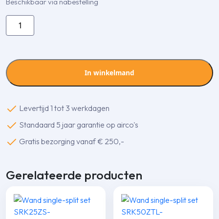
Beschikbaar via nabestelling
FDTC
50
VH1/SRC
50
ZSX-
In winkelmand
W2
Single
split
Levertijd 1 tot 3 werkdagen
5,0
Standaard 5 jaar garantie op airco's
KW
(CASSETTEUNITS)
Gratis bezorging vanaf € 250,-
60x60,
incl.
Gerelateerde producten
afstandsbediening
aantal