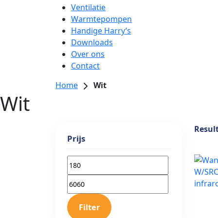
Ventilatie
Warmtepompen
Handige Harry’s
Downloads
Over ons
Contact
Home
Wit
Wit
Resul
Prijs
Min.
Max.
Filter
prijs
prijs