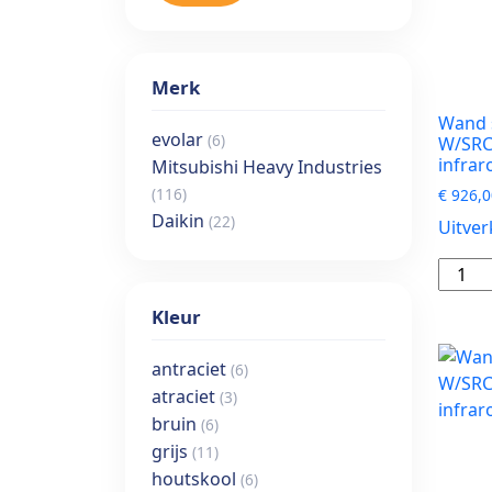
Merk
Wand s
evolar
(6)
W/SRC1
infrar
Mitsubishi Heavy Industries
(116)
€
926,0
Daikin
(22)
Uitver
Wand
single-
Kleur
split
set
antraciet
(6)
SRK15
atraciet
(3)
W/SRC
bruin
(6)
W
grijs
(11)
1,5
houtskool
kW
(6)