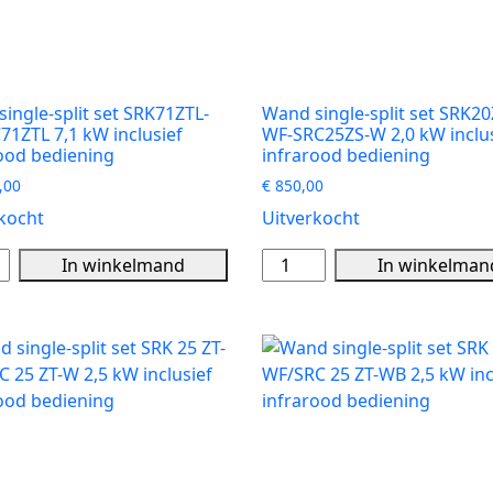
ef
infrarood
ood
bediening
ning
aantal
ingle-split set SRK71ZTL-
Wand single-split set SRK20
1ZTL 7,1 kW inclusief
WF-SRC25ZS-W 2,0 kW inclus
ood bediening
infrarood bediening
,00
€
850,00
kocht
Uitverkocht
Wand
In winkelmand
In winkelman
single-
split
set
ZTL-
SRK20ZS-
71ZTL
WF-
SRC25ZS-
W
ef
2,0