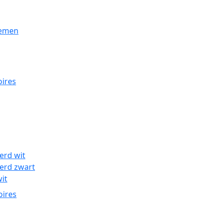
stemen
ires
erd wit
erd zwart
wit
oires