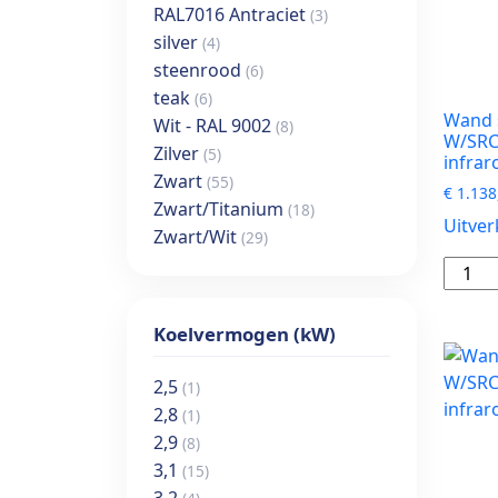
RAL7016 Antraciet
inclusi
(3)
infrar
silver
(4)
bedie
steenrood
(6)
aantal
teak
(6)
Wand s
Wit - RAL 9002
(8)
W/SRC3
Zilver
(5)
infrar
Zwart
(55)
€
1.138
Zwart/Titanium
(18)
Uitver
Zwart/Wit
(29)
Wand
single-
split
Koelvermogen (kW)
set
SRK35
2,5
(1)
W/SRC
2,8
(1)
W
2,9
(8)
3,5
3,1
(15)
kW
3,2