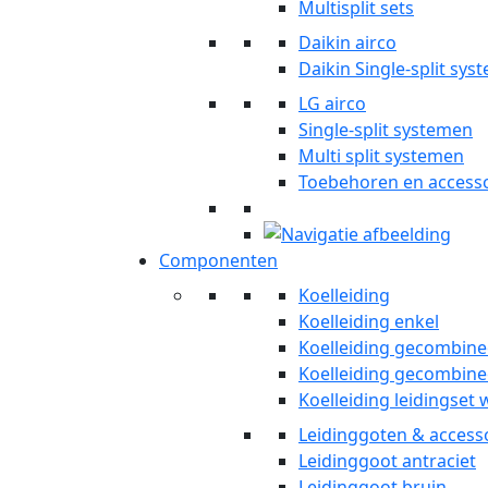
Multisplit sets
Daikin airco
Daikin Single-split sy
LG airco
Single-split systemen
Multi split systemen
Toebehoren en accesso
Componenten
Koelleiding
Koelleiding enkel
Koelleiding gecombine
Koelleiding gecombine
Koelleiding leidingset 
Leidinggoten & access
Leidinggoot antraciet
Leidinggoot bruin