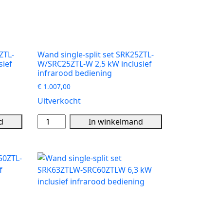
ZTL-
Wand single-split set SRK25ZTL-
sief
W/SRC25ZTL-W 2,5 kW inclusief
infrarood bediening
€
1.007,00
Uitverkocht
Wand
d
In winkelmand
single-
split
set
SRK25ZTL-
W/SRC25ZTL-
W
2,5
kW