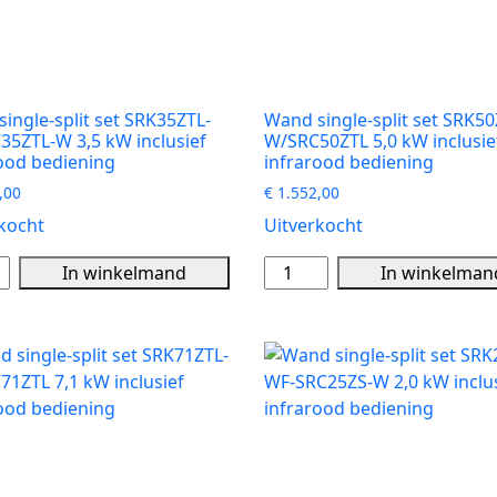
ef
inclusief
ood
infrarood
ning
bediening
aantal
ingle-split set SRK35ZTL-
Wand single-split set SRK50
5ZTL-W 3,5 kW inclusief
W/SRC50ZTL 5,0 kW inclusie
ood bediening
infrarood bediening
,00
€
1.552,00
kocht
Uitverkocht
Wand
In winkelmand
In winkelman
single-
split
set
ZTL-
SRK50ZTL-
35ZTL-
W/SRC50ZTL
5,0
kW
inclusief