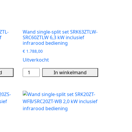
inclusief
infrarood
bediening
aantal
ZTL-
Wand single-split set SRK63ZTLW-
f
SRC60ZTLW 6,3 kW inclusief
infrarood bediening
€
1.788,00
Uitverkocht
Wand
d
In winkelmand
single-
split
set
SRK63ZTLW-
SRC60ZTLW
6,3
kW
inclusief