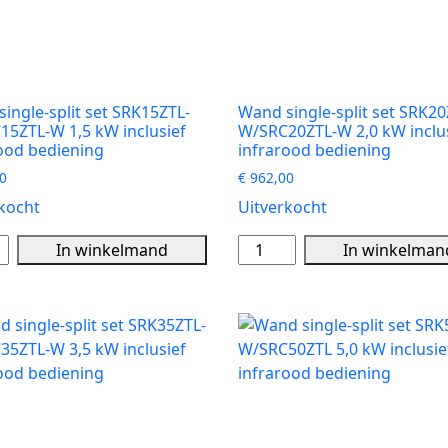
ingle-split set SRK15ZTL-
Wand single-split set SRK20
5ZTL-W 1,5 kW inclusief
W/SRC20ZTL-W 2,0 kW inclu
ood bediening
infrarood bediening
0
€
962,00
kocht
Uitverkocht
Wand
In winkelmand
In winkelman
single-
split
set
ZTL-
SRK20ZTL-
15ZTL-
W/SRC20ZTL-
W
2,0
kW