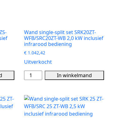
infrarood
bediening
aantal
ZS-
Wand single-split set SRK20ZT-
ief
WFB/SRC20ZT-WB 2,0 kW inclusief
infrarood bediening
€
1.042,42
Uitverkocht
Wand
d
In winkelmand
single-
split
set
SRK20ZT-
WFB/SRC20ZT-
WB
2,0
kW