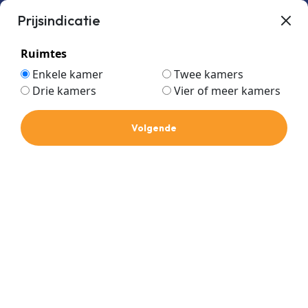
Prijsindicatie
Ruimtes
Enkele kamer
Twee kamers
Drie kamers
Vier of meer kamers
cassete single split
Home
Volgende
cassete single split
Prijs