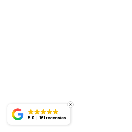
In winkelmand
Wand single-split set SRK 50 ZT-WFB/SRC 50 ZT-WB 5,0 kW
inclusief infrarood bediening
€
1.810,16
Uitverkocht
5.0
161 recensies
Prijsindicatie
Wand single-split set SRK 50 ZT-WFB/SRC 50 ZT-WB 5,0