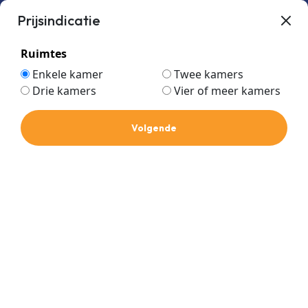
Prijsindicatie
Ruimtes
Enkele kamer
Twee kamers
Drie kamers
Vier of meer kamers
Mitsubishi Heavy Industries
Home
Volgende
Mitsubishi Heavy Industries
Prijs