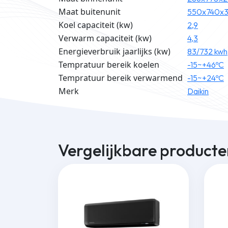
Maat buitenunit
550x740x
Koel capaciteit (kw)
2,9
Verwarm capaciteit (kw)
4,3
Energieverbruik jaarlijks (kw)
83/732 kwh
Tempratuur bereik koelen
-15~+46ºC
Tempratuur bereik verwarmend
-15~+24ºC
Merk
Daikin
Vergelijkbare producte