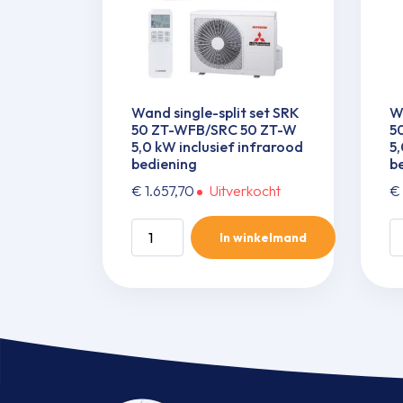
Wand single-split set SRK
Wa
50 ZT-WFB/SRC 50 ZT-W
5
5,0 kW inclusief infrarood
5,
bediening
b
€
1.657,70
Uitverkocht
€
Wand
W
In winkelmand
single-
si
split
spl
set
se
SRK
S
50
5
ZT-
Z
WFB/SRC
W
50
5