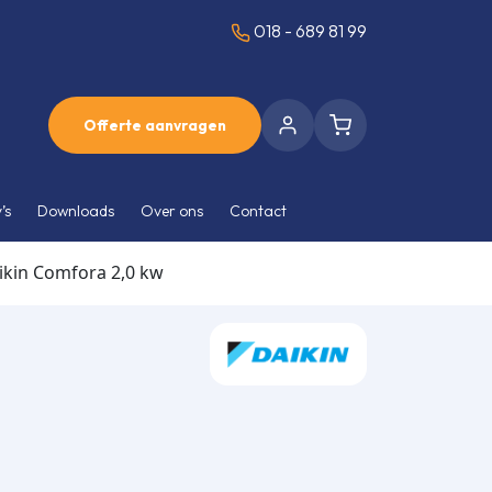
018 - 689 81 99
Offerte aanvragen
’s
Downloads
Over ons
Contact
ikin Comfora 2,0 kw