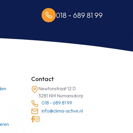
018 - 689 81 99
Contact
den
Newtonstraat 12 D
3281 NM Numansdorp
018 - 689 81 99
info@clima-active.nl
neren