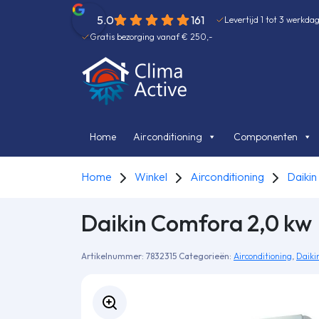
5.0
161
Levertijd 1 tot 3 werkda
Gratis bezorging vanaf € 250,-
Home
Airconditioning
Componenten
Home
Winkel
Airconditioning
Daikin
Daikin Comfora 2,0 kw
Artikelnummer:
7832315
Categorieën:
Airconditioning
,
Daikin