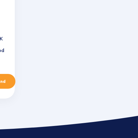
RK
od
and