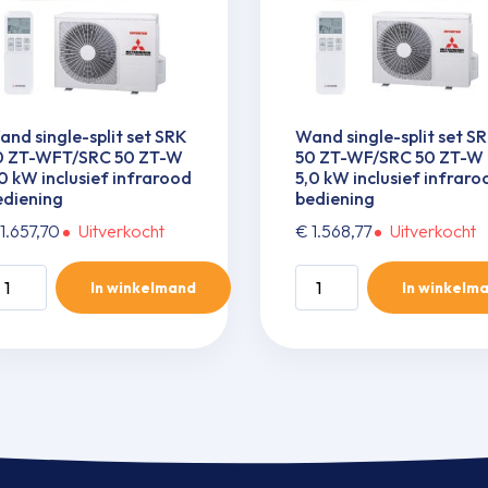
nd single-split set SRK
Wand single-split set S
0 ZT-WFT/SRC 50 ZT-W
50 ZT-WF/SRC 50 ZT-W
0 kW inclusief infrarood
5,0 kW inclusief infraro
ediening
bediening
1.657,70
Uitverkocht
€
1.568,77
Uitverkocht
and
Wand
In winkelmand
In winkelm
ngle-
single-
it
split
t
set
RK
SRK
0
50
T-
ZT-
FT/SRC
WF/SRC
0
50