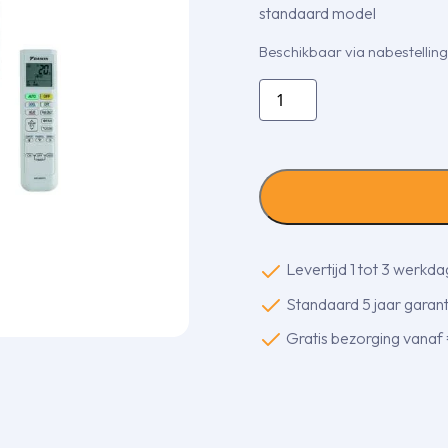
standaard model
Beschikbaar via nabestelling
Daikin
Comfora
2,0
kw
aantal
Levertijd 1 tot 3 werkd
Standaard 5 jaar garanti
Gratis bezorging vanaf