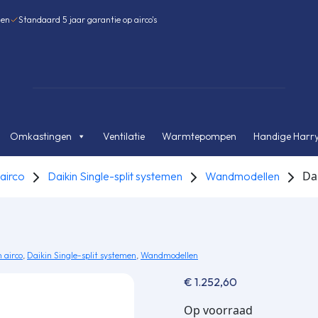
gen
Standaard 5 jaar garantie op airco's
Omkastingen
Ventilatie
Warmtepompen
Handige Harry
Da
 airco
Daikin Single-split systemen
Wandmodellen
 airco
,
Daikin Single-split systemen
,
Wandmodellen
€
1.252,60
Op voorraad