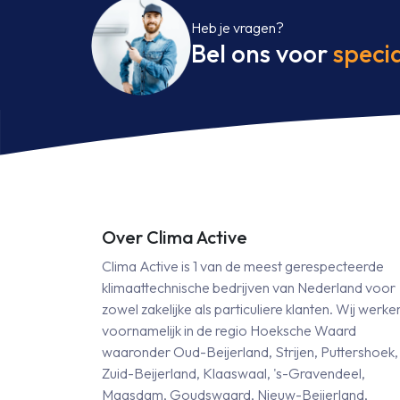
ZT-
Z
Heb je vragen?
W
W
Bel ons voor
specia
5,0
5,
kW
k
inclusief
in
infrarood
in
bediening
be
aantal
aa
Over Clima Active
Clima Active is 1 van de meest gerespecteerde
klimaattechnische bedrijven van Nederland voor
zowel zakelijke als particuliere klanten. Wij werke
voornamelijk in de regio Hoeksche Waard
waaronder Oud-Beijerland, Strijen, Puttershoek,
Zuid-Beijerland, Klaaswaal, 's-Gravendeel,
Maasdam, Goudswaard, Nieuw-Beijerland,