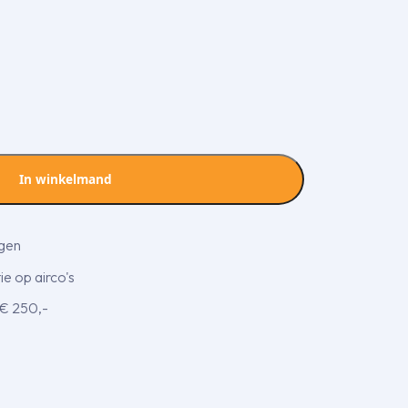
In winkelmand
agen
e op airco's
 € 250,-