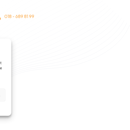
018 - 689 81 99
t
te
n