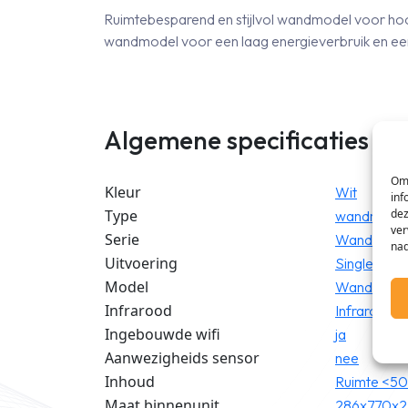
Ruimtebesparend en stijlvol wandmodel voor hoo
wandmodel voor een laag energieverbruik en e
Algemene specificaties
Om 
Kleur
Wit
inf
Type
dez
wandmode
ver
Serie
Wand single
nad
Uitvoering
Single split 
Model
Wandmode
Infrarood
Infrarood
Ingebouwde wifi
ja
Aanwezigheids sensor
nee
Inhoud
Ruimte <5
Maat binnenunit
286x770x