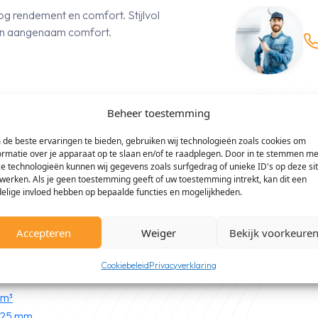
g rendement en comfort. Stijlvol
en aangenaam comfort.
Beheer toestemming
de beste ervaringen te bieden, gebruiken wij technologieën zoals cookies om
ormatie over je apparaat op te slaan en/of te raadplegen. Door in te stemmen me
e technologieën kunnen wij gegevens zoals surfgedrag of unieke ID's op deze si
l
werken. Als je geen toestemming geeft of uw toestemming intrekt, kan dit een
-split set
elige invloed hebben op bepaalde functies en mogelijkheden.
set
l
Accepteren
Weiger
Bekijk voorkeure
Cookiebeleid
Privacyverklaring
0m³
225 mm