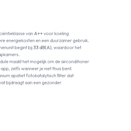
iciëntieklasse van
A++
voor koeling
re energiekosten en een duurzamer gebruik.
nenunit begint bij
33 dB(A)
, waardoor het
aapkamers.
le maakt het mogelijk om de airconditioner
p, zelfs wanneer je niet thuis bent.
anium apatiet fotokatalytisch filter dat
 wat bijdraagt aan een gezonder