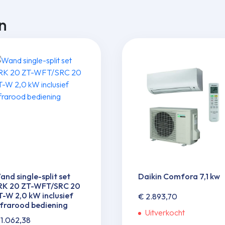
n
and single-split set
Daikin Comfora 7,1 kw
RK 20 ZT-WFT/SRC 20
T-W 2,0 kW inclusief
€
2.893,70
nfrarood bediening
Uitverkocht
1.062,38