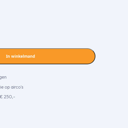
In winkelmand
agen
e op airco's
 € 250,-