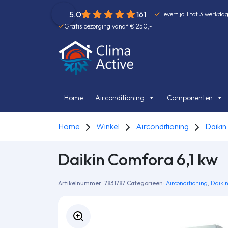
5.0
161
Levertijd 1 tot 3 werkda
Gratis bezorging vanaf € 250,-
Home
Airconditioning
Componenten
Home
Winkel
Airconditioning
Daikin
Daikin Comfora 6,1 kw
Artikelnummer:
7831787
Categorieën:
Airconditioning
,
Daikin