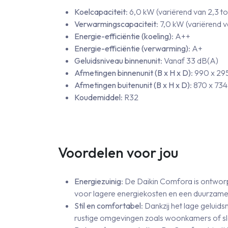
Koelcapaciteit
: 6,0 kW (variërend van 2,3 t
Verwarmingscapaciteit
: 7,0 kW (variërend 
Energie-efficiëntie (koeling)
: A++
Energie-efficiëntie (verwarming)
: A+
Geluidsniveau binnenunit
: Vanaf 33 dB(A)
Afmetingen binnenunit (B x H x D)
: 990 x 2
Afmetingen buitenunit (B x H x D)
: 870 x 73
Koudemiddel
: R32
Voordelen voor jou
Energiezuinig
: De Daikin Comfora is ontwor
voor lagere energiekosten en een duurzame
Stil en comfortabel
: Dankzij het lage geluids
rustige omgevingen zoals woonkamers of s