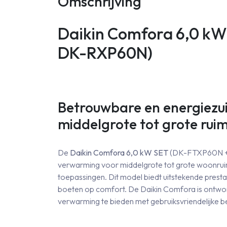
Omschrijving
aa
Daikin Comfora 6,0 k
DK-RXP60N)
Betrouwbare en energiezui
middelgrote tot grote rui
De
Daikin Comfora 6,0 kW SET
(DK-FTXP60N + 
verwarming voor middelgrote tot grote woonrui
toepassingen. Dit model biedt uitstekende presta
boeten op comfort. De Daikin Comfora is ontwor
verwarming te bieden met gebruiksvriendelijke b