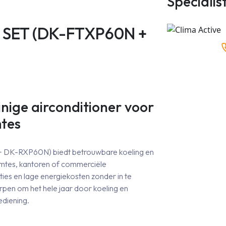
Specialis
ntal
W SET (DK-FTXP60N +
nige airconditioner voor
mtes
DK-RXP60N) biedt betrouwbare koeling en
mtes, kantoren of commerciële
ties en lage energiekosten zonder in te
pen om het hele jaar door koeling en
ediening.