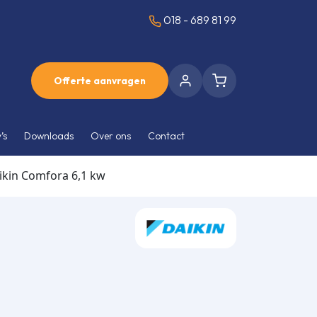
018 - 689 81 99
Offerte aanvragen
’s
Downloads
Over ons
Contact
ikin Comfora 6,1 kw