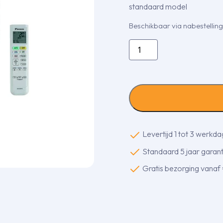
standaard model
Beschikbaar via nabestelling
Daikin
Comfora
6,1
kw
aantal
Levertijd 1 tot 3 werkd
Standaard 5 jaar garanti
Gratis bezorging vanaf