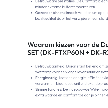
Betrouwbare prestaties
: De Comfora biedt 
minder extreme buitentemperaturen.
Gezonder binnenklimaat
: Het titanium apati
luchtkwaliteit door het verwijderen van stofd
Waarom kiezen voor de D
SET (DK-FTXP60N + DK-
Betrouwbaarheid
: Daikin staat bekend om 
wat zorgt voor een lange levensduur en bet
Energiezuinig
: Met een energie-efficiëntiek
verwarmen, biedt deze unit uitstekende pres
Slimme functies
: De ingebouwde WiFi-modul
extra waarde en comfort toe aan je binnenkl