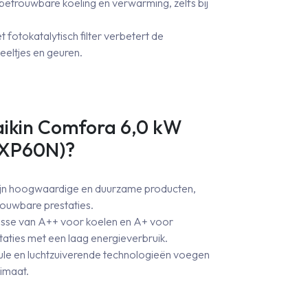
betrouwbare koeling en verwarming, zelfs bij
et fotokatalytisch filter verbetert de
eeltjes en geuren.
aikin Comfora 6,0 kW
RXP60N)?
zijn hoogwaardige en duurzame producten,
rouwbare prestaties.
lasse van A++ voor koelen en A+ voor
taties met een laag energieverbruik.
e en luchtzuiverende technologieën voegen
imaat.