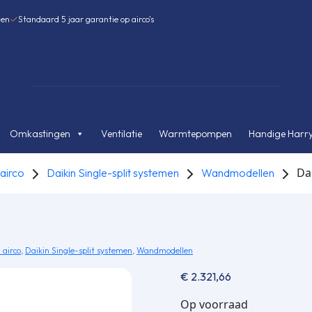
gen
Standaard 5 jaar garantie op airco's
Omkastingen
Ventilatie
Warmtepompen
Handige Harry
Da
 airco
Daikin Single-split systemen
Wandmodellen
 airco
,
Daikin Single-split systemen
,
Wandmodellen
€
2.321,66
Op voorraad