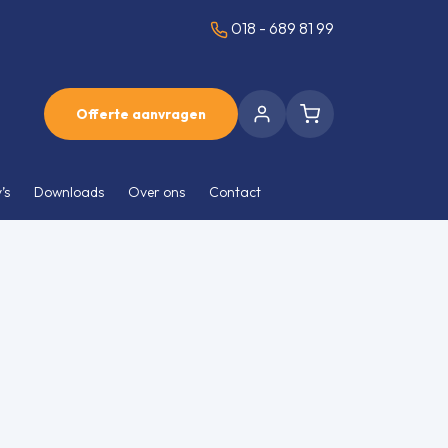
018 - 689 81 99
Offerte aanvragen
’s
Downloads
Over ons
Contact