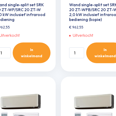
nd single-split set SRK
Wand single-split set SR
0 ZT-WF/SRC 20 ZT-W
20 ZT-WFB/SRC 20 ZT-
0 kW inclusief infrarood
2,0 kW inclusief infraro
diening
bediening (kopie)
62,55
€
962,55
Uitverkocht
Uitverkocht
In
In
and
Wand
winkelmand
winkelmand
ngle-
single-
it
split
t
set
RK
SRK
0
20
-
ZT-
F/SRC
WFB/SRC
0
20
-
ZT-
W