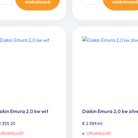
winkelmand
winkelmand
nnendeel
Comfora
s
2,0
RK
kw
0
aantal
-
FB
ieuw
del)
ntal
ikin Emura 2,0 kw wit
Daikin Emura 2,0 kw zilv
.355,20
€
2.589,40
Uitverkocht
Uitverkocht