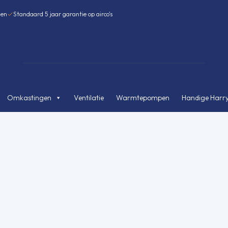
gen
Standaard 5 jaar garantie op airco's
Omkastingen
Ventilatie
Warmtepompen
Handige Harry