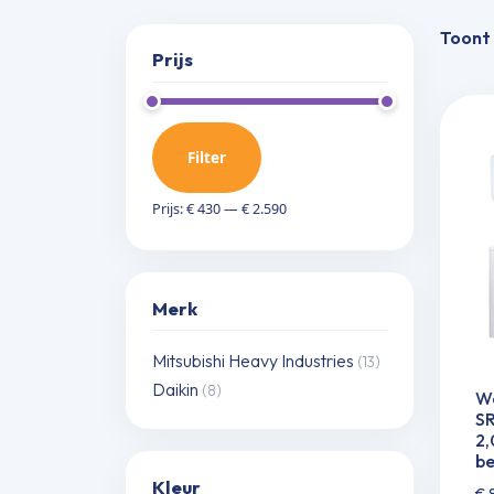
Toont 
Prijs
Filter
Min.
Max.
Prijs:
€ 430
—
€ 2.590
prijs
prijs
Merk
Mitsubishi Heavy Industries
(13)
Daikin
(8)
Wa
S
2,
be
Kleur