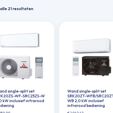
alle 21 resultaten
nd single-split set
Wand single-split set
RK20ZS-WF-SRC25ZS-W
SRK20ZT-WFB/SRC20Z
0 kW inclusief infrarood
WB 2,0 kW inclusief
diening
infrarood bediening