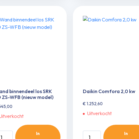
itendeel
20
ntal
ZS-
WF
(nieuw
model)
aantal
nd binnendeel los SRK
Daikin Comfora 2,0 kw
 ZS-WFB (nieuw model)
€
1.252,60
45,00
Uitverkocht
Uitverkocht
In
In
and
Daikin