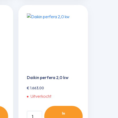
20
ZS-
WFT
(nieuw
model)
aantal
Daikin perfera 2,0 kw
€
1.663,00
Uitverkocht
In
Daikin