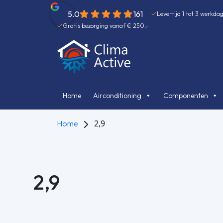
5.0
161
Levertijd 1 tot 3 werkda
Gratis bezorging vanaf € 250,-
Home
Airconditioning
Componenten
2,9
Home
2,9