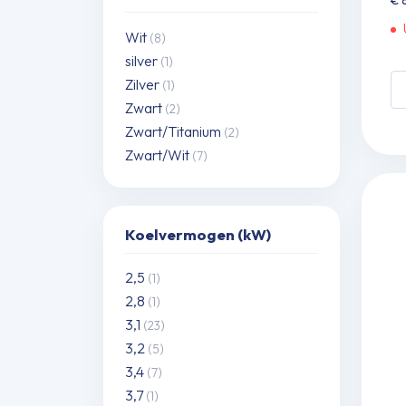
€
Wit
(8)
silver
(1)
W
Zilver
(1)
si
Zwart
(2)
spl
Zwart/Titanium
(2)
se
Zwart/Wit
(7)
S
W
S
W
Koelvermogen (kW)
2,
k
2,5
(1)
in
2,8
(1)
in
3,1
(23)
be
3,2
(5)
aa
3,4
(7)
3,7
(1)