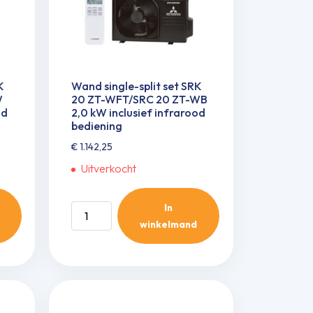
2,0
kW
inclusief
infrarood
bediening
K
Wand single-split set SRK
aantal
W
20 ZT-WFT/SRC 20 ZT-WB
od
2,0 kW inclusief infrarood
bediening
€
1.142,25
Uitverkocht
In
Wand
winkelmand
single-
split
set
SRK
20
ZT-