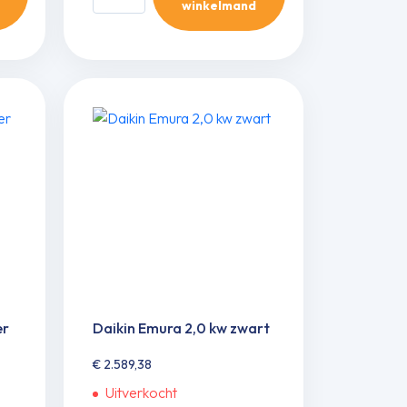
winkelmand
perfera
2,0
kw
aantal
er
Daikin Emura 2,0 kw zwart
€
2.589,38
Uitverkocht