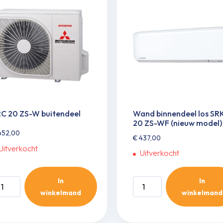
FT/SRC
WFT/SRC
0
20
-
ZT-
W
0
2,0
W
kW
clusief
inclusief
frarood
infrarood
diening
bediening
C 20 ZS-W buitendeel
Wand binnendeel los SR
ntal
(kopie)
20 ZS-WF (nieuw model)
aantal
52,00
€
437,00
Uitverkocht
Uitverkocht
In
In
RC
Wand
winkelmand
winkelmand
0
binnendeel
-
los
SRK