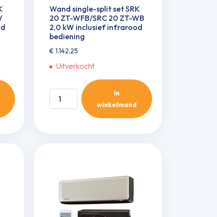
K
Wand single-split set SRK
W
20 ZT-WFB/SRC 20 ZT-WB
od
2,0 kW inclusief infrarood
bediening
€
1.142,25
Uitverkocht
In
Wand
winkelmand
single-
split
set
SRK
20
ZT-
WFB/SRC
20
ZT-
WB