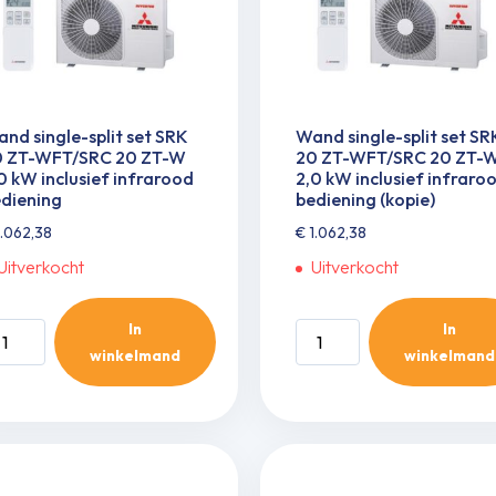
0
2,0
W
kW
clusief
inclusief
frarood
infrarood
diening
bediening
nd single-split set SRK
Wand single-split set SR
ntal
(kopie)
0 ZT-WFT/SRC 20 ZT-W
20 ZT-WFT/SRC 20 ZT-
aantal
0 kW inclusief infrarood
2,0 kW inclusief infraro
diening
bediening (kopie)
.062,38
€
1.062,38
Uitverkocht
Uitverkocht
In
In
and
Wand
winkelmand
winkelmand
ngle-
single-
it
split
t
set
RK
SRK
0
20
-
ZT-