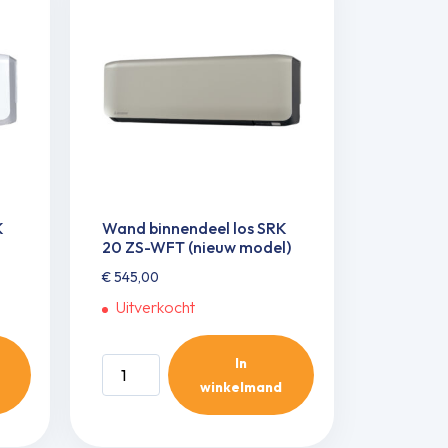
WFT/SRC
20
ZT-
WB
2,0
kW
inclusief
infrarood
bediening
K
Wand binnendeel los SRK
aantal
20 ZS-WFT (nieuw model)
€
545,00
Uitverkocht
In
Wand
winkelmand
binnendeel
los
SRK