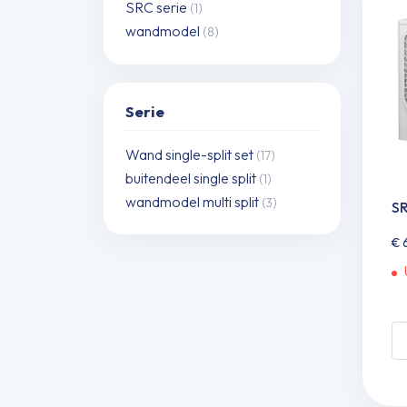
SRC serie
(1)
W
wandmodel
(8)
2
ZT
W
2,
Serie
k
in
Wand single-split set
(17)
in
buitendeel single split
(1)
be
wandmodel multi split
(3)
SR
aa
€
6
S
2
ZS
W