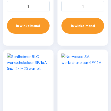
Voedingskabel YMvK -
ABB werkscha­kelaar 4P/25
3x2,50mm² - 15m aantal
(M25) aantal
In winkelmand
In winkelmand