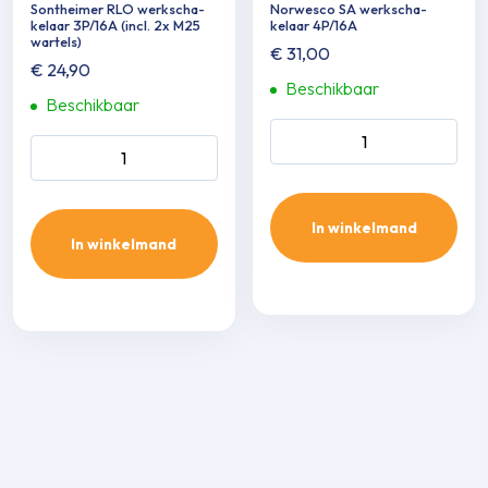
Sontheimer RLO werkscha­
Norwesco SA werkscha­
kelaar 3P/16A (incl. 2x M25
kelaar 4P/16A
wartels)
€
31,00
€
24,90
Beschikbaar
Beschikbaar
Norwesco SA werkscha­
Sontheimer RLO werkscha­
kelaar 4P/16A aantal
kelaar 3P/16A (incl. 2x M25
wartels) aantal
In winkelmand
In winkelmand