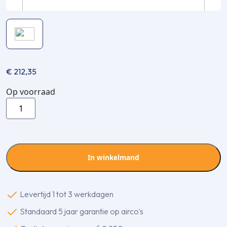
€
212,35
Op voorraad
Thermostaatkabel
Yr
-
Dca
-
In winkelmand
Wit
-
4x0,8mm
Levertijd 1 tot 3 werkdagen
-
Standaard 5 jaar garantie op airco's
100m
aantal