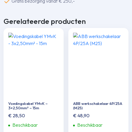
Gratis bezorging vanaf € 250,-
Gerelateerde producten
Voedingskabel YMvK –
ABB werkscha­kelaar 4P/25A
3×2,50mm² – 15m
(M25)
€
28,50
€
48,90
Beschikbaar
Beschikbaar