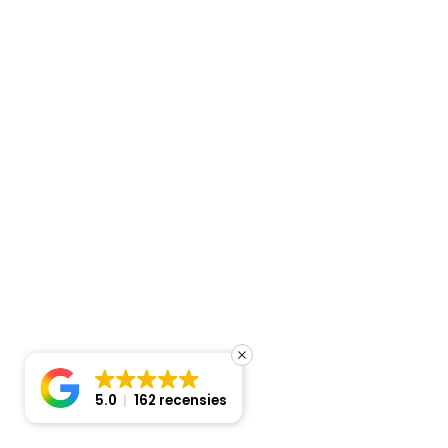
Beschikbaar
Stekker haaks 2-polig met randaarde - Zwart aantal
In winkelmand
5.0
162 recensies
Prijsindicatie
Stekker haaks 2-polig met randaarde en tule – Wit