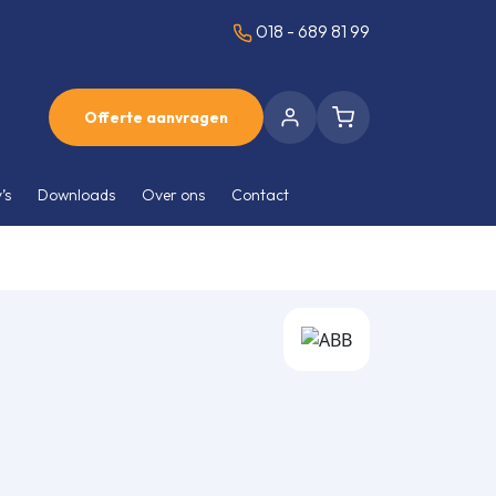
018 - 689 81 99
Offerte aanvragen
’s
Downloads
Over ons
Contact