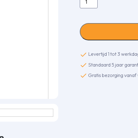
werkscha­
kelaar
2P/25A
(M25)
aantal
Levertijd 1 tot 3 werkd
Standaard 5 jaar garanti
Gratis bezorging vanaf
n