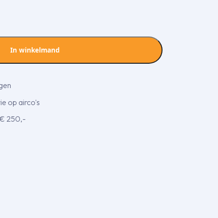
In winkelmand
agen
e op airco's
 € 250,-