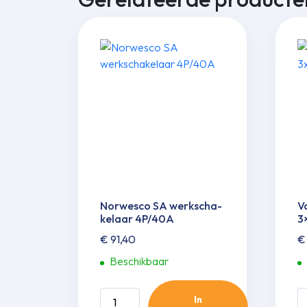
Norwesco SA werkscha­
V
kelaar 4P/40A
3
€
91,40
€
Beschikbaar
Norwesco
V
In