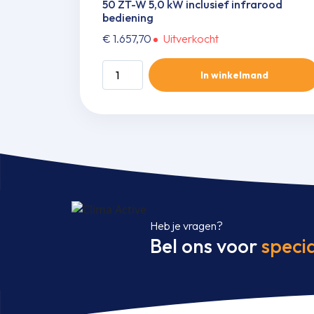
50 ZT-W 5,0 kW inclusief infrarood
bediening
€
1.657,70
Uitverkocht
Wand
In winkelmand
single-
split
set
SRK
50
ZT-
WFB/SRC
50
ZT-
Heb je vragen?
W
Bel ons voor
specia
5,0
kW
inclusief
infrarood