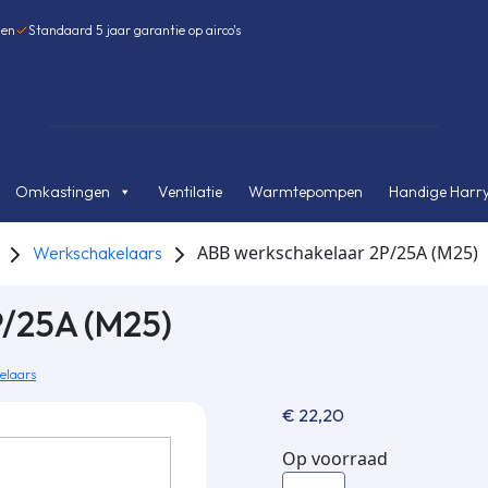
gen
Standaard 5 jaar garantie op airco's
Omkastingen
Ventilatie
Warmtepompen
Handige Harry
ABB werkscha­kelaar 2P/25A (M25)
Werkschakelaars
P/25A (M25)
elaars
€
22,20
Op voorraad
ABB