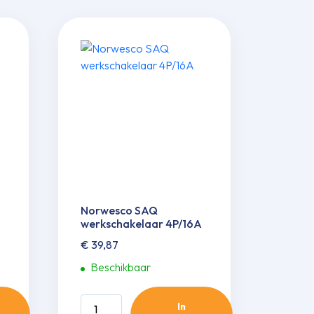
Norwesco SAQ
werkscha­kelaar 4P/16A
€
39,87
Beschikbaar
Norwesco
In