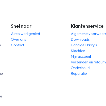
bediening
aantal
Snel naar
Klantenservice
Airco werkgebied
Algemene voorwaar
Over ons
Downloads
n
Contact
Handige Harry’s
Klachten
Mijn account
Verzenden en retour
Onderhoud
nu
Reparatie
de