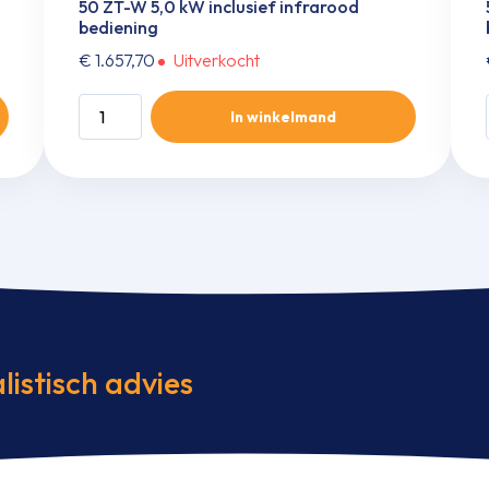
50 ZT-W 5,0 kW inclusief infrarood
bediening
€
1.657,70
Uitverkocht
Wand
In winkelmand
single-
split
set
SRK
50
ZT-
WFT/SRC
50
ZT-
W
listisch advies
5,0
kW
inclusief
infrarood