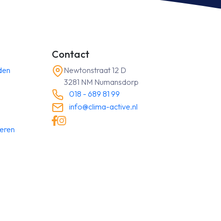
bediening
aantal
Contact
den
Newtonstraat 12 D
3281 NM Numansdorp
018 - 689 81 99
info@clima-active.nl
neren