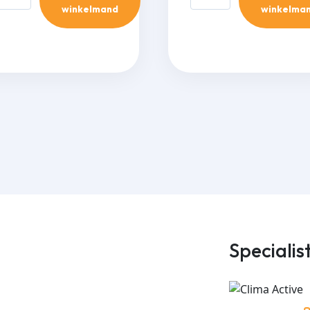
MvK
YMvK
winkelmand
winkelma
-
x2,50mm²
3x1,50mm²
-
0m
10m
ntal
aantal
Specialis