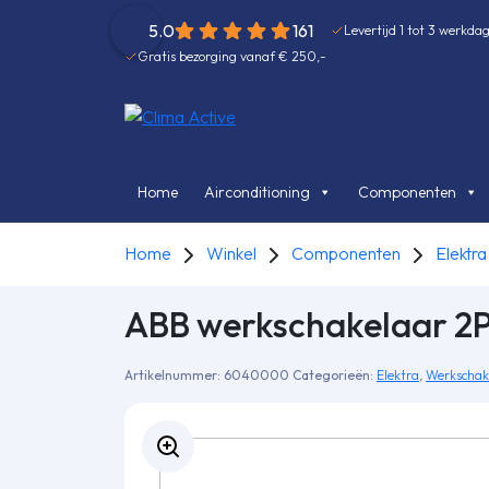
5.0
161
Levertijd 1 tot 3 werkda
Gratis bezorging vanaf € 250,-
Home
Airconditioning
Componenten
Home
Winkel
Componenten
Elektra
ABB werkscha­kelaar 2
Artikelnummer:
6040000
Categorieën:
Elektra
,
Werkschak