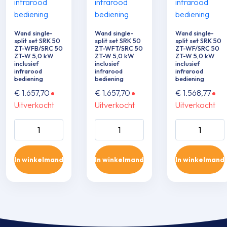
Wand single-
Wand single-
Wand single-
split set SRK 50
split set SRK 50
split set SRK 50
ZT-WFB/SRC 50
ZT-WFT/SRC 50
ZT-WF/SRC 50
ZT-W 5,0 kW
ZT-W 5,0 kW
ZT-W 5,0 kW
inclusief
inclusief
inclusief
infrarood
infrarood
infrarood
bediening
bediening
bediening
€
1.657,70
€
1.657,70
€
1.568,77
Uitverkocht
Uitverkocht
Uitverkocht
Wand single-split
Wand single-split
Wand single-sp
set SRK 50 ZT-
set SRK 50 ZT-
set SRK 50 ZT
WFB/SRC 50 ZT-
WFT/SRC 50 ZT-
WF/SRC 50 Z
In winkelmand
In winkelmand
In winkelmand
W 5,0 kW inclusief
W 5,0 kW inclusief
5,0 kW inclusie
infrarood
infrarood
infrarood
bediening aantal
bediening aantal
bediening aant