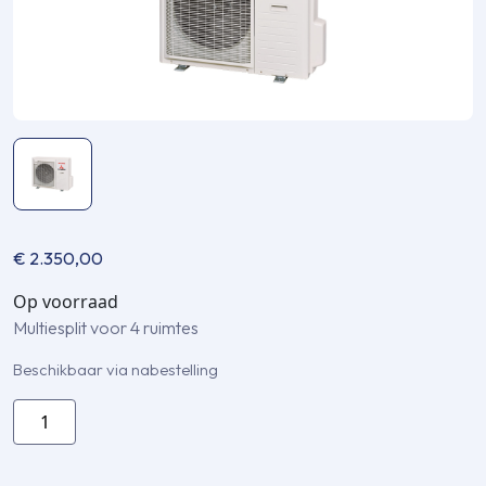
€
2.350,00
Op voorraad
Multiesplit voor 4 ruimtes
Beschikbaar via nabestelling
SCM
80
ZS-