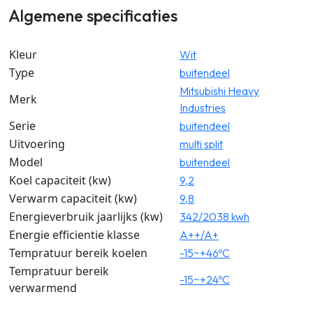
Algemene specificaties
Kleur
Wit
Type
buitendeel
Mitsubishi Heavy
Merk
Industries
Serie
buitendeel
Uitvoering
multi split
Model
buitendeel
Koel capaciteit (kw)
9,2
Verwarm capaciteit (kw)
9,8
Energieverbruik jaarlijks (kw)
342/2038 kwh
Energie efficientie klasse
A++/A+
Tempratuur bereik koelen
-15~+46ºC
Tempratuur bereik
-15~+24ºC
verwarmend