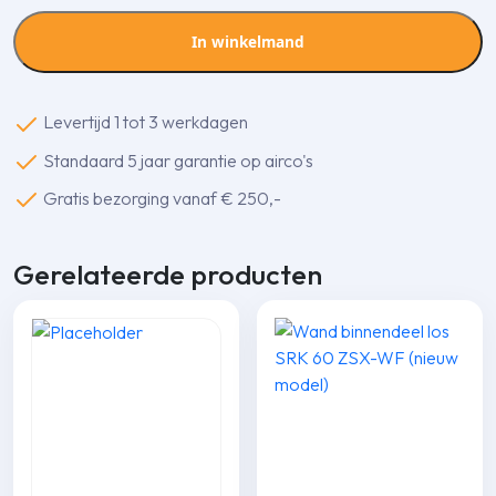
W
buitendeel
In winkelmand
8,0
kw
4
Levertijd 1 tot 3 werkdagen
aansluitingen
Standaard 5 jaar garantie op airco's
aantal
Gratis bezorging vanaf € 250,-
Gerelateerde producten