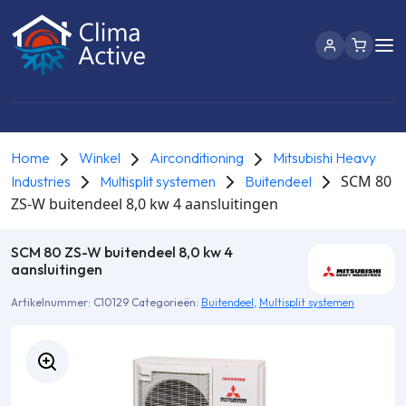
Home
Winkel
Airconditioning
Mitsubishi Heavy
SCM 80
Industries
Multisplit systemen
Buitendeel
ZS-W buitendeel 8,0 kw 4 aansluitingen
SCM 80 ZS-W buitendeel 8,0 kw 4
aansluitingen
Artikelnummer:
C10129
Categorieën:
Buitendeel
,
Multisplit systemen