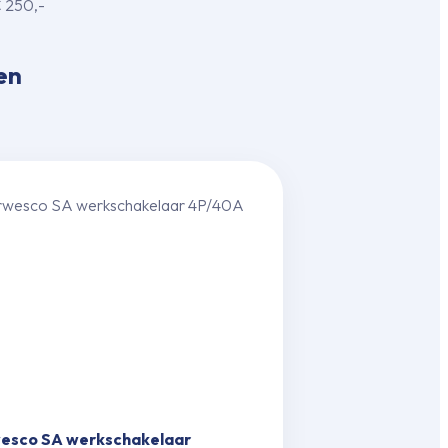
€ 250,-
en
esco SA werkscha­kelaar