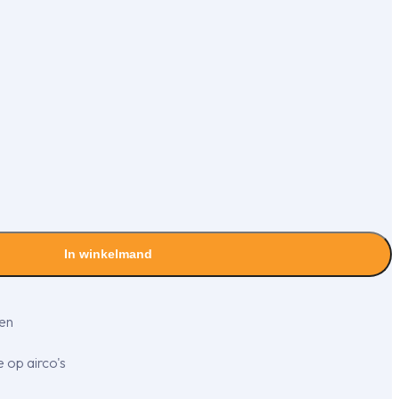
In winkelmand
gen
 op airco's