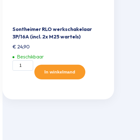
Sontheimer RLO werkscha­kelaar
3P/16A (incl. 2x M25 wartels)
€
24,90
Beschikbaar
Sontheimer
RLO
In winkelmand
werkscha­
kelaar
3P/16A
(incl.
2x
M25
wartels)
aantal