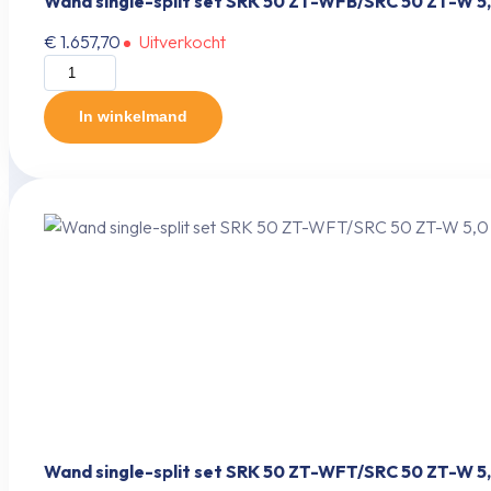
Wand single-split set SRK 50 ZT-WFB/SRC 50 ZT-W 5,0
€
1.657,70
Uitverkocht
Wand
single-
split
In winkelmand
set
SRK
50
ZT-
WFB/SRC
50
ZT-
W
5,0
kW
inclusief
infrarood
bediening
Wand single-split set SRK 50 ZT-WFT/SRC 50 ZT-W 5,0
aantal