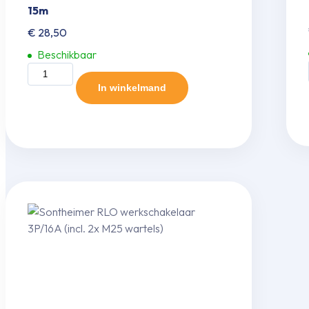
15m
€
28,50
Beschikbaar
Voedingskabel
YMvK
In winkelmand
-
3x2,50mm²
-
15m
aantal