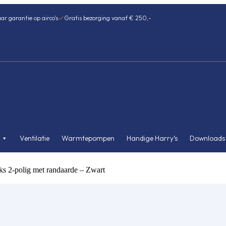
ar garantie op airco's
Gratis bezorging vanaf € 250,-
Ventilatie
Warmtepompen
Handige Harry’s
Downloads
ks 2-polig met randaarde – Zwart