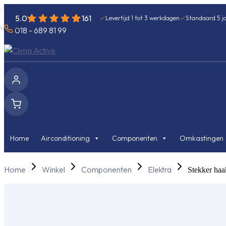
5.0
161
Levertijd 1 tot 3 werkdagen
Standaard 5 ja
018 - 689 81 99
Home
Airconditioning
Componenten
Omkastingen
Home
Winkel
Componenten
Elektra
Stekker haa