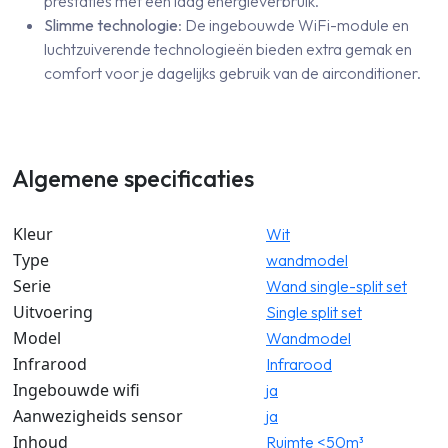
prestaties met een laag energieverbruik.
Slimme technologie
: De ingebouwde WiFi-module en
luchtzuiverende technologieën bieden extra gemak en
comfort voor je dagelijks gebruik van de airconditioner.
Algemene specificaties
Kleur
Wit
Type
wandmodel
Serie
Wand single-split set
Uitvoering
Single split set
Model
Wandmodel
Infrarood
Infrarood
Ingebouwde wifi
ja
Aanwezigheids sensor
ja
Inhoud
Ruimte <50m³