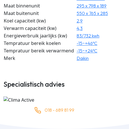
Maat binnenunit
295 x 798 x 189
Maat buitenunit
550 x 765 x 285
Koel capaciteit (kw)
2,9
Verwarm capaciteit (kw)
4,3
Energieverbruik jaarlijks (kw)
83/732 kwh
Tempratuur bereik koelen
-15~+46ºC
Tempratuur bereik verwarmend
-15~+24ºC
Merk
Daikin
Specialistisch advies
018 - 689 81 99