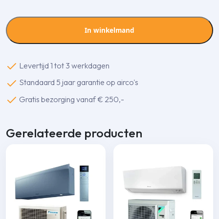
2,0
kw
wit
In winkelmand
aantal
Levertijd 1 tot 3 werkdagen
Standaard 5 jaar garantie op airco's
Gratis bezorging vanaf € 250,-
Gerelateerde producten