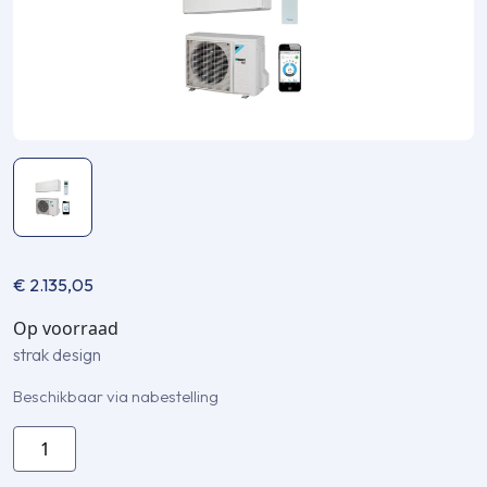
€
2.135,05
Op voorraad
strak design
Beschikbaar via nabestelling
Daikin
Stylish