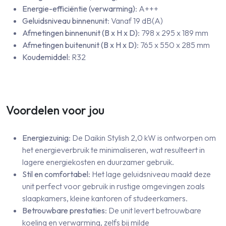
Energie-efficiëntie (verwarming)
: A+++
Geluidsniveau binnenunit
: Vanaf 19 dB(A)
Afmetingen binnenunit (B x H x D)
: 798 x 295 x 189 mm
Afmetingen buitenunit (B x H x D)
: 765 x 550 x 285 mm
Koudemiddel
: R32
Voordelen voor jou
Energiezuinig
: De Daikin Stylish 2,0 kW is ontworpen om
het energieverbruik te minimaliseren, wat resulteert in
lagere energiekosten en duurzamer gebruik.
Stil en comfortabel
: Het lage geluidsniveau maakt deze
unit perfect voor gebruik in rustige omgevingen zoals
slaapkamers, kleine kantoren of studeerkamers.
Betrouwbare prestaties
: De unit levert betrouwbare
koeling en verwarming, zelfs bij milde