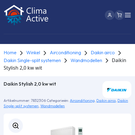
Home
Winkel
Airconditioning
Daikin airco
Daikin
Daikin Single-split systemen
Wandmodellen
Stylish 2,0 kw wit
Daikin Stylish 2,0 kw wit
Artikelnummer:
7832306
Categorieën:
Airconditioning
,
Daikin airco
,
Daikin
Single-split systemen
,
Wandmodellen