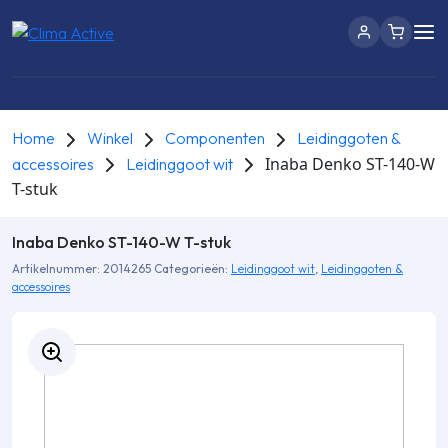
Home
Winkel
Componenten
Leidinggoten &
Inaba Denko ST-140-W
accessoires
Leidinggoot wit
T-stuk
Inaba Denko ST-140-W T-stuk
Artikelnummer:
2014265
Categorieën:
Leidinggoot wit
,
Leidinggoten &
accessoires