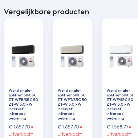
Vergelijkbare producten
Wand single-
Wand single-
Wand single-
split set SRK 50
split set SRK 50
split set SRK 50
ZT-WFB/SRC 50
ZT-WFT/SRC 50
ZT-WF/SRC 50
ZT-W 5,0 kW
ZT-W 5,0 kW
ZT-W 5,0 kW
inclusief
inclusief
inclusief
infrarood
infrarood
infrarood
bediening
bediening
bediening
€
1.657,70
€
1.657,70
€
1.568,77
Uitverkocht
Uitverkocht
Uitverkocht