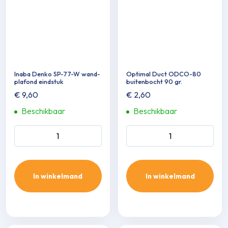
Inaba Denko SP-77-W wand-
Optimal Duct ODCO-80
plafond eindstuk
buitenbocht 90 gr.
€
9,60
€
2,60
Beschikbaar
Beschikbaar
Inaba Denko SP-77-W wand-
Optimal Duct ODCO-80
plafond eindstuk aantal
buitenbocht 90 gr. aantal
In winkelmand
In winkelmand