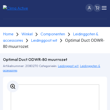
Home
Winkel
Componenten
Leidinggoten &
Optimal Duct ODWR-
accessoires
Leidinggoot wit
80 muurrozet
Optimal Duct ODWR-80 muurrozet
Artikelnummer:
2080270
Categorieën:
Leidinggoot wit
,
Leidinggoten &
accessoires