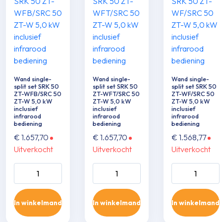
Wand single-
Wand single-
Wand single-
split set SRK 50
split set SRK 50
split set SRK 50
ZT-WFB/SRC 50
ZT-WFT/SRC 50
ZT-WF/SRC 50
ZT-W 5,0 kW
ZT-W 5,0 kW
ZT-W 5,0 kW
inclusief
inclusief
inclusief
infrarood
infrarood
infrarood
bediening
bediening
bediening
€
1.657,70
€
1.657,70
€
1.568,77
Uitverkocht
Uitverkocht
Uitverkocht
Wand single-split
Wand single-split
Wand single-sp
set SRK 50 ZT-
set SRK 50 ZT-
set SRK 50 ZT
WFB/SRC 50 ZT-
WFT/SRC 50 ZT-
WF/SRC 50 Z
In winkelmand
In winkelmand
In winkelmand
W 5,0 kW inclusief
W 5,0 kW inclusief
5,0 kW inclusie
infrarood
infrarood
infrarood