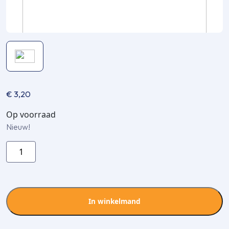
€
3,20
Op voorraad
Nieuw!
Optimal
Duct
ODWR-
80
muurrozet
In winkelmand
aantal