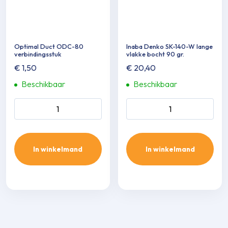
Optimal Duct ODC-80
Inaba Denko SK-140-W lange
verbin­dingsstuk
vlakke bocht 90 gr.
€
1,50
€
20,40
Beschikbaar
Beschikbaar
Optimal Duct ODC-80
Inaba Denko SK-140-W
verbin­dingsstuk aantal
lange vlakke bocht 90 gr.
aantal
In winkelmand
In winkelmand