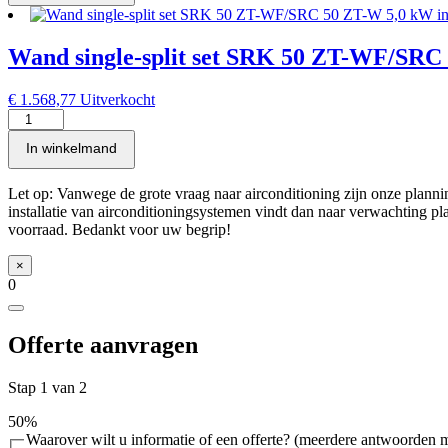
kW
set
inclusief
SRK
infrarood
50
Wand single-split set SRK 50 ZT-WF/SRC 
bediening
ZT-
aantal
WFT/SRC
50
€
1.568,77
Uitverkocht
ZT-
Wand
W
single-
In winkelmand
5,0
split
kW
set
inclusief
SRK
Let op: Vanwege de grote vraag naar airconditioning zijn onze pla
infrarood
50
installatie van airconditioningsystemen vindt dan naar verwachting plaa
bediening
ZT-
voorraad. Bedankt voor uw begrip!
aantal
WF/SRC
50
×
ZT-
0
W
5,0
kW
Offerte aanvragen
inclusief
infrarood
bediening
Stap
1
van
2
aantal
50%
Waarover wilt u informatie of een offerte? (meerdere antwoorden 