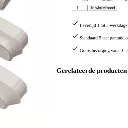
Inaba
In winkelmand
Denko
ST-
140-
Levertijd 1 tot 3 werkdage
I
T-
stuk
Standaard 5 jaar garantie o
aantal
Gratis bezorging vanaf € 2
Gerelateerde producten