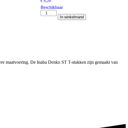
€
6,20
Beschikbaar
Inaba
In winkelmand
Denko
SK-
77-
W
lange
vlakke
bocht
90
gr.
otere maatvoering. De Inaba Denko ST T-stukken zijn gemaakt van
aantal