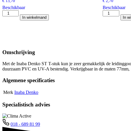
€
13,70
€
2,70
Beschikbaar
Beschikbaar
Inaba
Optimal
In winkelmand
In w
Denko
Duct
SW-
ODIC-
100-
80
W
binnenbocht
muur
90
afdekkap
gr.
aantal
aantal
Omschrijving
Met de Inaba Denko ST T-stuk kun je zeer gemakkelijk de leidinggoot
duurzaam PVC en UV-A bestendig. Verkrijgbaar in de maten 77mm, 1
Algemene specificaties
Merk
Inaba Denko
Specialistisch advies
018 - 689 81 99