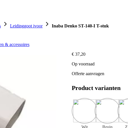
Omkastingen
Ventilatie
Warmtepompen
Handi
s
Leidinggoot ivoor
Inaba Denko ST-140-I T-stuk
en & accessoires
€
37,20
Op voorraad
Offerte aanvragen
Product varianten
Wit
Bruin
Z