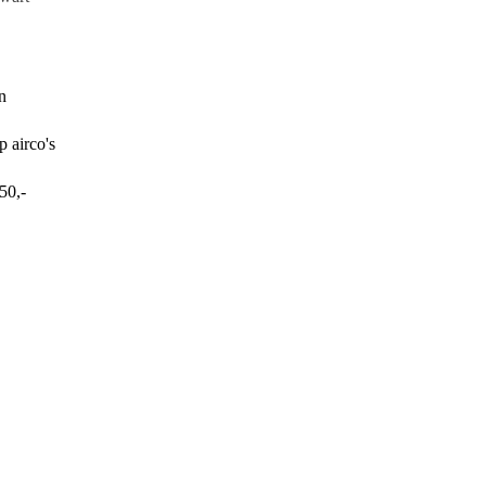
n
p airco's
50,-