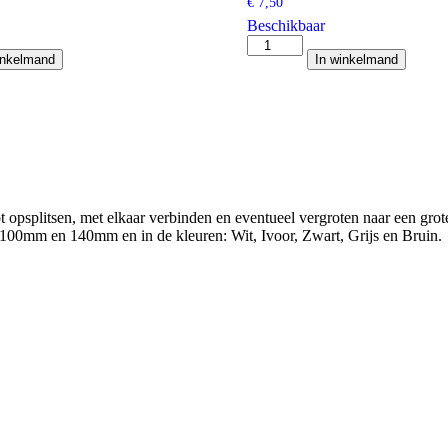
€
7,50
Beschikbaar
Inaba
inkelmand
In winkelmand
Denko
SKF-
77-
W
vlakke
bocht
45
gr.
aantal
 opsplitsen, met elkaar verbinden en eventueel vergroten naar een gr
00mm en 140mm en in de kleuren: Wit, Ivoor, Zwart, Grijs en Bruin.