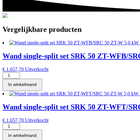
Vergelijkbare producten
Wand single-split set SRK 50 ZT-WFB/SRC
€
1.657,70
Uitverkocht
Wand
single-
In winkelmand
split
set
SRK
50
Wand single-split set SRK 50 ZT-WFT/SRC
ZT-
WFB/SRC
50
€
1.657,70
Uitverkocht
ZT-
Wand
W
single-
In winkelmand
5,0
split