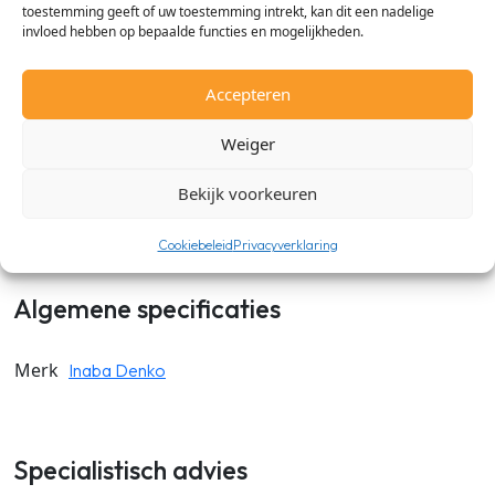
toestemming geeft of uw toestemming intrekt, kan dit een nadelige
invloed hebben op bepaalde functies en mogelijkheden.
Met de Inaba Denko SF flexibele goot kun je zeer gemakkelijk
de leidinggoot in elke gewenste bocht monteren. De Inaba
Accepteren
Denko SF flexiblele goten zijn gemaakt van duurzaam PVC en
zijn UV-A bestendig. Verkrijgbaar in de maten 77mm, 100mm
Weiger
en 140mm en in de kleuren: Wit, Antraciet, Zwart, Ivoor, Grijs
en Bruin.
Bekijk voorkeuren
Cookiebeleid
Privacyverklaring
Algemene specificaties
Merk
Inaba Denko
Specialistisch advies