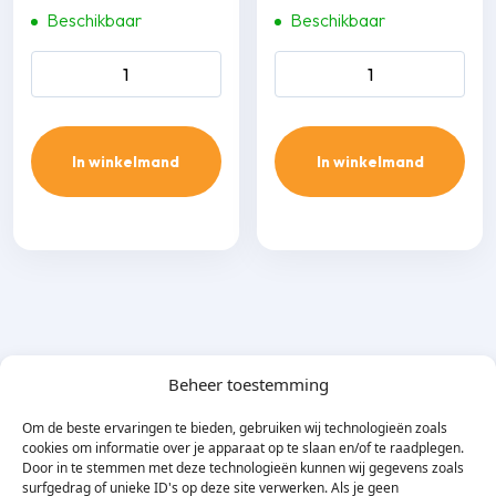
Beschikbaar
Beschikbaar
Inaba Denko SW-100-W
Inaba Denko SK-100-W
muur afdekkap aantal
lange vlakke bocht 90 gr.
aantal
In winkelmand
In winkelmand
Beheer toestemming
Om de beste ervaringen te bieden, gebruiken wij technologieën zoals
cookies om informatie over je apparaat op te slaan en/of te raadplegen.
Door in te stemmen met deze technologieën kunnen wij gegevens zoals
surfgedrag of unieke ID's op deze site verwerken. Als je geen
Omschrijving