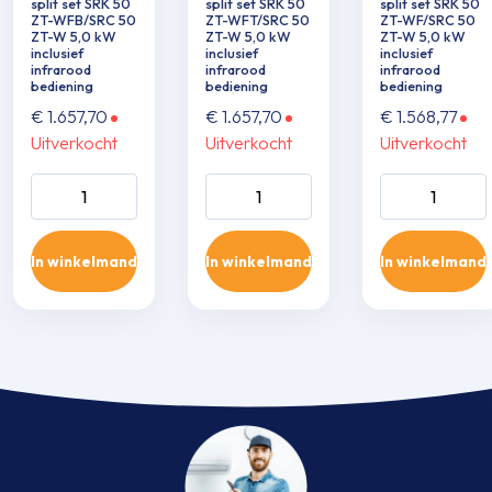
split set SRK 50
split set SRK 50
split set SRK 50
ZT-WFB/SRC 50
ZT-WFT/SRC 50
ZT-WF/SRC 50
ZT-W 5,0 kW
ZT-W 5,0 kW
ZT-W 5,0 kW
inclusief
inclusief
inclusief
infrarood
infrarood
infrarood
bediening
bediening
bediening
€
1.657,70
€
1.657,70
€
1.568,77
Uitverkocht
Uitverkocht
Uitverkocht
Wand single-split
Wand single-split
Wand single-sp
set SRK 50 ZT-
set SRK 50 ZT-
set SRK 50 ZT
WFB/SRC 50 ZT-
WFT/SRC 50 ZT-
WF/SRC 50 Z
In winkelmand
In winkelmand
In winkelmand
W 5,0 kW inclusief
W 5,0 kW inclusief
5,0 kW inclusie
infrarood
infrarood
infrarood
bediening aantal
bediening aantal
bediening aant