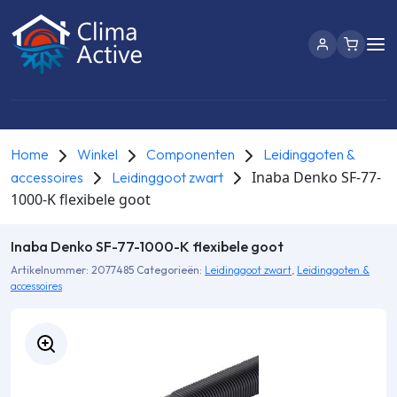
Home
Winkel
Componenten
Leidinggoten &
Inaba Denko SF-77-
accessoires
Leidinggoot zwart
1000-K flexibele goot
Inaba Denko SF-77-1000-K flexibele goot
Artikelnummer:
2077485
Categorieën:
Leidinggoot zwart
,
Leidinggoten &
accessoires