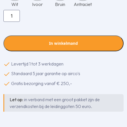
Wit
Ivoor
Bruin
Antraciet
Inaba
Denko
SF-
77-
1000-
In winkelmand
K
flexibele
goot
Levertijd 1 tot 3 werkdagen
aantal
Standaard 5 jaar garantie op airco's
Gratis bezorging vanaf € 250,-
Let op:
in verband met een groot pakket zijn de
verzendkosten bij de leidinggoten 50 euro.