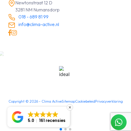
Newtonstraat 12 D
3281 NM Numansdorp
018 - 689 81 99
info@clima-active.nl
Copyright ©
2026
- Clima Active
Sitemap
Cookiebeleid
Privacyverklaring
5.0
161 recensies