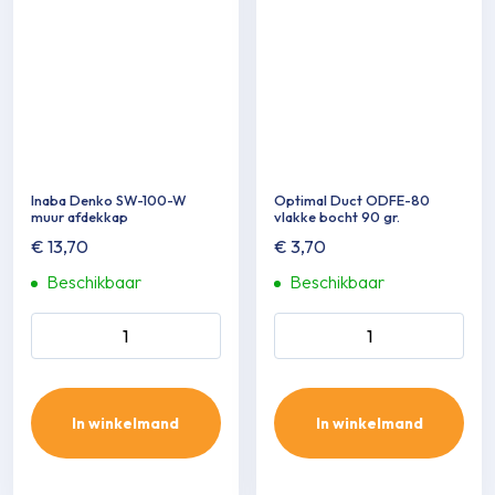
Inaba Denko SW-100-W
Optimal Duct ODFE-80
muur afdekkap
vlakke bocht 90 gr.
€
13,70
€
3,70
Beschikbaar
Beschikbaar
Inaba Denko SW-100-W
Optimal Duct ODFE-80
muur afdekkap aantal
vlakke bocht 90 gr. aantal
In winkelmand
In winkelmand