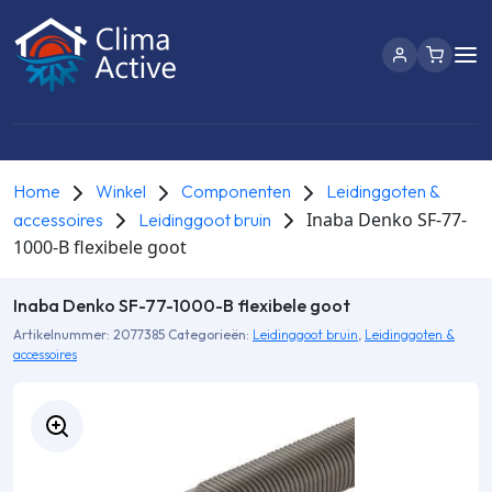
Home
Winkel
Componenten
Leidinggoten &
Inaba Denko SF-77-
accessoires
Leidinggoot bruin
1000-B flexibele goot
Inaba Denko SF-77-1000-B flexibele goot
Artikelnummer:
2077385
Categorieën:
Leidinggoot bruin
,
Leidinggoten &
accessoires