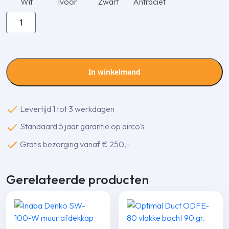
Wit
Ivoor
Zwart
Antraciet
Inaba
Denko
SF-
77-
1000-
In winkelmand
B
flexibele
goot
Levertijd 1 tot 3 werkdagen
aantal
Standaard 5 jaar garantie op airco's
Gratis bezorging vanaf € 250,-
Gerelateerde producten