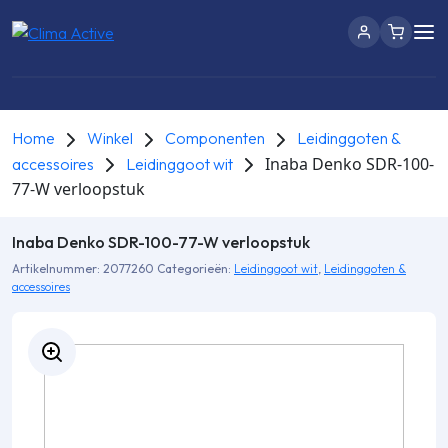
Home
Winkel
Componenten
Leidinggoten &
Inaba Denko SDR-100-
accessoires
Leidinggoot wit
77-W verloopstuk
Inaba Denko SDR-100-77-W verloopstuk
Artikelnummer:
2077260
Categorieën:
Leidinggoot wit
,
Leidinggoten &
accessoires