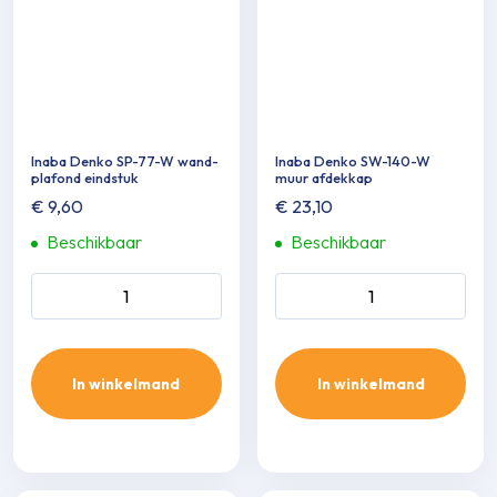
Inaba Denko SP-77-W wand-
Inaba Denko SW-140-W
plafond eindstuk
muur afdekkap
€
9,60
€
23,10
Beschikbaar
Beschikbaar
Inaba Denko SP-77-W wand-
Inaba Denko SW-140-W
plafond eindstuk aantal
muur afdekkap aantal
In winkelmand
In winkelmand