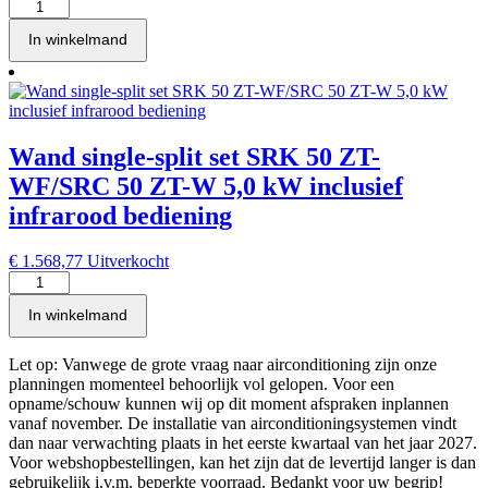
infrarood
Wand
bediening
single-
In winkelmand
aantal
split
set
SRK
50
ZT-
WFT/SRC
Wand single-split set SRK 50 ZT-
50
ZT-
WF/SRC 50 ZT-W 5,0 kW inclusief
W
infrarood bediening
5,0
kW
inclusief
€
1.568,77
Uitverkocht
infrarood
Wand
bediening
single-
In winkelmand
aantal
split
set
SRK
Let op: Vanwege de grote vraag naar airconditioning zijn onze
50
planningen momenteel behoorlijk vol gelopen. Voor een
ZT-
opname/schouw kunnen wij op dit moment afspraken inplannen
WF/SRC
vanaf november. De installatie van airconditioningsystemen vindt
50
dan naar verwachting plaats in het eerste kwartaal van het jaar 2027.
ZT-
Voor webshopbestellingen, kan het zijn dat de levertijd langer is dan
W
gebruikelijk i.v.m. beperkte voorraad. Bedankt voor uw begrip!