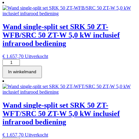
Wand single-split set SRK 50 ZT-
WFB/SRC 50 ZT-W 5,0 kW inclusief
infrarood bediening
€
1.657,70
Uitverkocht
Wand
single-
In winkelmand
split
set
SRK
50
ZT-
WFB/SRC
Wand single-split set SRK 50 ZT-
50
ZT-
WFT/SRC 50 ZT-W 5,0 kW inclusief
W
infrarood bediening
5,0
kW
inclusief
€
1.657,70
Uitverkocht