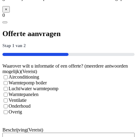
5,0
kW
×
inclusief
0
infrarood
bediening
aantal
Offerte aanvragen
Stap
1
van
2
50%
Waarover wilt u informatie of een offerte? (meerdere antwoorden
mogelijk)
(Vereist)
Airconditioning
Warmtepomp boiler
Lucht/water warmtepomp
Warmtepanelen
Ventilatie
Onderhoud
Overig
Beschrijving
(Vereist)