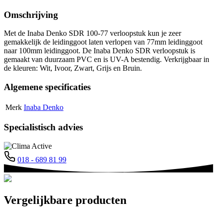
bocht
gr.
45
aantal
Omschrijving
gr.
aantal
Met de Inaba Denko SDR 100-77 verloopstuk kun je zeer
gemakkelijk de leidinggoot laten verlopen van 77mm leidinggoot
naar 100mm leidinggoot. De Inaba Denko SDR verloopstuk is
gemaakt van duurzaam PVC en is UV-A bestendig. Verkrijgbaar in
de kleuren: Wit, Ivoor, Zwart, Grijs en Bruin.
Algemene specificaties
Merk
Inaba Denko
Specialistisch advies
018 - 689 81 99
Vergelijkbare producten