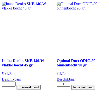
plafond
vlakke
eindstuk
bocht
aantal
90
gr.
aantal
Inaba Denko SKF-140-W
Optimal Duct ODIC-80
vlakke bocht 45 gr.
binnenbocht 90 gr.
€
21,30
€
2,70
Beschikbaar
Beschikbaar
Inaba
Optimal
In winkelmand
In winkelmand
Denko
Duct
SKF-
ODIC-
140-
80
W
binnenbocht
vlakke
90