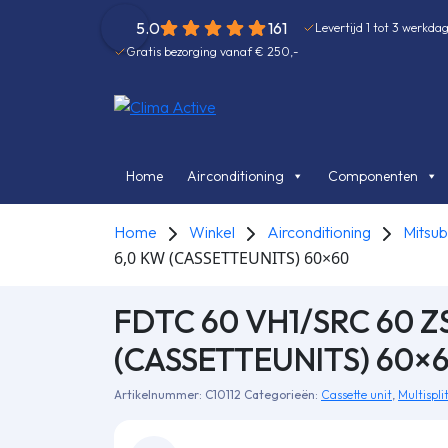
5.0
161
Levertijd 1 tot 3 werkda
Gratis bezorging vanaf € 250,-
Home
Airconditioning
Componenten
Home
Winkel
Airconditioning
Mitsub
6,0 KW (CASSETTEUNITS) 60×60
FDTC 60 VH1/SRC 60 ZS
(CASSETTEUNITS) 60×
Artikelnummer:
C10112
Categorieën:
Cassette unit
,
Multispli