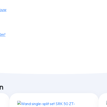
bouw
0m³
n