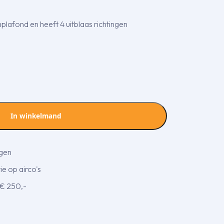
plafond en heeft 4 uitblaas richtingen
In winkelmand
agen
e op airco's
 € 250,-