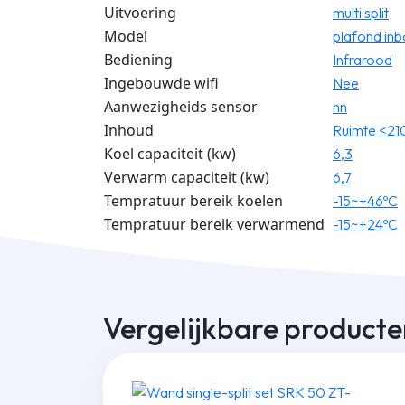
Uitvoering
multi split
Model
plafond in
Bediening
Infrarood
Ingebouwde wifi
Nee
Aanwezigheids sensor
nn
Inhoud
Ruimte <21
Koel capaciteit (kw)
6,3
Verwarm capaciteit (kw)
6,7
Tempratuur bereik koelen
-15~+46ºC
Tempratuur bereik verwarmend
-15~+24ºC
Vergelijkbare producte