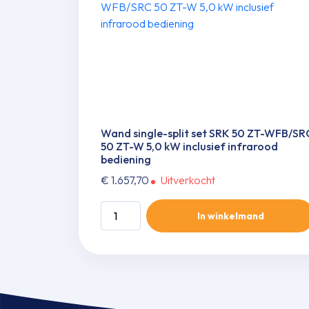
Wand single-split set SRK 50 ZT-WFB/SR
50 ZT-W 5,0 kW inclusief infrarood
bediening
€
1.657,70
Uitverkocht
Wand
In winkelmand
single-
split
set
SRK
50
ZT-