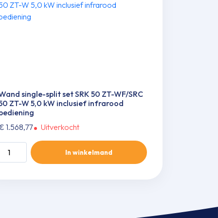
Wand single-split set SRK 50 ZT-WF/SRC
50 ZT-W 5,0 kW inclusief infrarood
bediening
€
1.568,77
Uitverkocht
Wand
In winkelmand
single-
split
set
SRK
50
ZT-