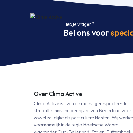
WFB/SRC
50
ZT-
Heb je vragen?
W
Bel ons voor
specia
5,0
kW
inclusief
infrarood
bediening
aantal
Over Clima Active
Clima Active is 1 van de meest gerespecteerde
klimaattechnische bedrijven van Nederland voor
zowel zakelijke als particuliere klanten. Wij werke
voornamelijk in de regio Hoeksche Waard
waaronder Oud-Beijerland, Strijen, Puttershoek,