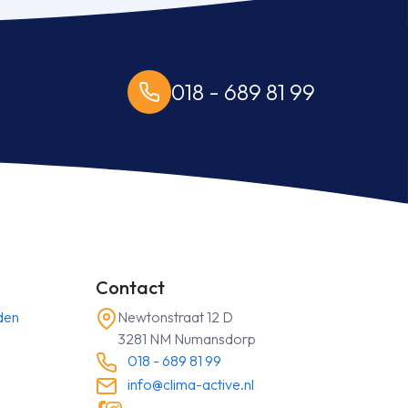
WF/SRC
50
ZT-
W
018 - 689 81 99
5,0
kW
inclusief
infrarood
bediening
aantal
Contact
den
Newtonstraat 12 D
3281 NM Numansdorp
018 - 689 81 99
info@clima-active.nl