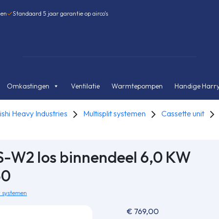
gen
Standaard 5 jaar garantie op airco's
Omkastingen
Ventilatie
Warmtepompen
Handige Harry
ishi Heavy Industries
Multisplit systemen
Cassette unit
-W2 los binnendeel 6,0 KW
60
t systemen
€
769,00