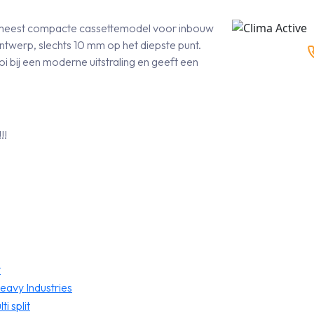
de meest compacte cassettemodel voor inbouw
ontwerp, slechts 10 mm op het diepste punt.
i bij een moderne uitstraling en geeft een
!!
t
Heavy Industries
i split