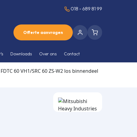
018 - 689 81 99
Offerte aanvragen
’s
Downloads
Over ons
Contact
FDTC 60 VH1/SRC 60 ZS-W2 los binnendeel