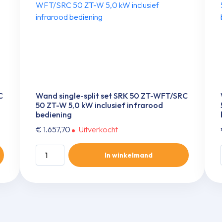
C
Wand single-split set SRK 50 ZT-WFT/SRC
50 ZT-W 5,0 kW inclusief infrarood
bediening
€
1.657,70
Uitverkocht
Wand
In winkelmand
single-
split
set
SRK
50
ZT-