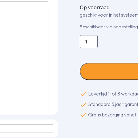
Op voorraad
geschikt voor in het systeem
Beschikbaar via nabestelling
FDTC
60
VH1/SRC
60
ZS-
W2
los
binnendeel
Levertijd 1 tot 3 werkd
6,0
Standaard 5 jaar garanti
KW
(CASSETTEUNITS)
Gratis bezorging vanaf
60x60
aantal