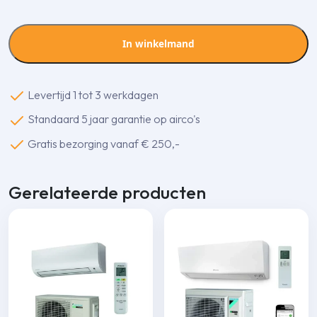
4,2
kw
wit
In winkelmand
aantal
Levertijd 1 tot 3 werkdagen
Standaard 5 jaar garantie op airco's
Gratis bezorging vanaf € 250,-
Gerelateerde producten