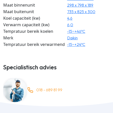
Maat binnenunit
298 x 798 x 189
Maat buitenunit
735 x 825 x 300
Koel capaciteit (kw)
4,6
Verwarm capaciteit (kw)
6,0
Tempratuur bereik koelen
-15~+46ºC
Merk
Daikin
Tempratuur bereik verwarmend
-15~+24ºC
Specialistisch advies
018 - 689 81 99