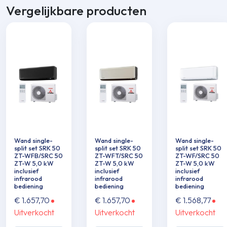
Vergelijkbare producten
Wand single-
Wand single-
Wand single-
split set SRK 50
split set SRK 50
split set SRK 50
ZT-WFB/SRC 50
ZT-WFT/SRC 50
ZT-WF/SRC 50
ZT-W 5,0 kW
ZT-W 5,0 kW
ZT-W 5,0 kW
inclusief
inclusief
inclusief
infrarood
infrarood
infrarood
bediening
bediening
bediening
€
1.657,70
€
1.657,70
€
1.568,77
Uitverkocht
Uitverkocht
Uitverkocht