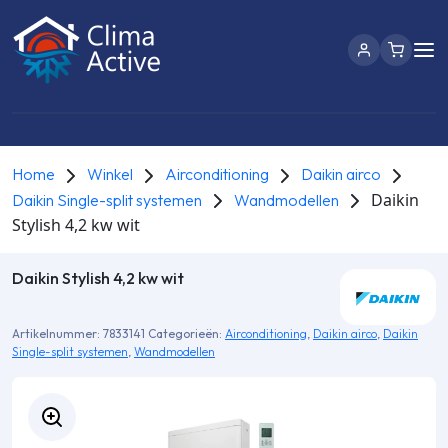
Home
Winkel
Airconditioning
Daikin airco
Daikin
Daikin Single-split systemen
Wandmodellen
Stylish 4,2 kw wit
Daikin Stylish 4,2 kw wit
Artikelnummer:
7833141
Categorieën:
Airconditioning
,
Daikin airco
,
Daikin
Single-split systemen
,
Wandmodellen