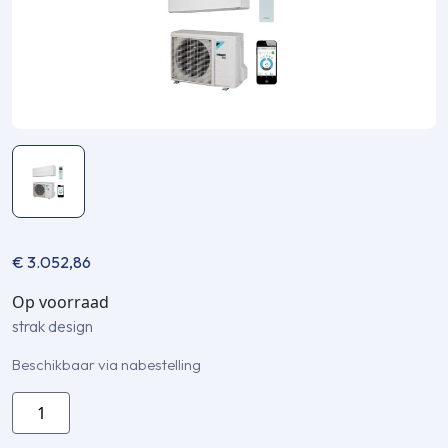
€
3.052,86
Op voorraad
strak design
Beschikbaar via nabestelling
Daikin
Stylish