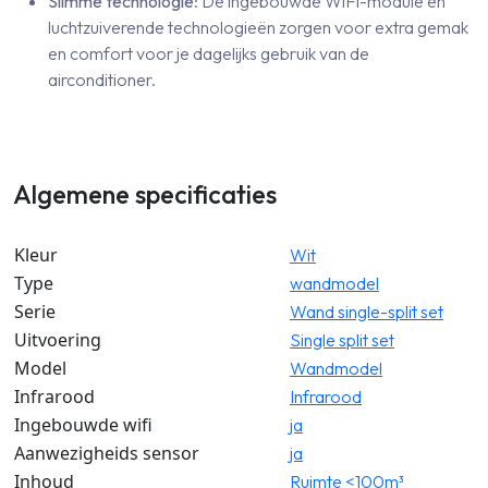
Slimme technologie
: De ingebouwde WiFi-module en
luchtzuiverende technologieën zorgen voor extra gemak
en comfort voor je dagelijks gebruik van de
airconditioner.
Algemene specificaties
Kleur
Wit
Type
wandmodel
Serie
Wand single-split set
Uitvoering
Single split set
Model
Wandmodel
Infrarood
Infrarood
Ingebouwde wifi
ja
Aanwezigheids sensor
ja
Inhoud
Ruimte <100m³