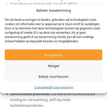
Geluidsniveau binnenunit
: Vanaf 21 dB(A)
Afmetingen binnenunit (B x H x D)
: 798 x 295 x 189 mm
Beheer toestemming
Afmetingen buitenunit (B x H x D)
: 870 x 734 x 373 mm
Om de beste ervaringen te bieden, gebruiken wij technologieën zoals
Koudemiddel
: R32
cookies om informatie over je apparaat op te slaan en/of te raadplegen.
Door in te stemmen met deze technologieën kunnen wij gegevens zoals
surfgedrag of unieke ID's op deze site verwerken. Als je geen
toestemming geeft of uw toestemming intrekt, kan dit een nadelige
invloed hebben op bepaalde functies en mogelijkheden.
Voordelen voor jou
Accepteren
Energiezuinig
: De Daikin Stylish 4,2 kW is ontworpen voor
een laag energieverbruik, wat resulteert in lagere
Weiger
energiekosten en duurzamer gebruik.
Bekijk voorkeuren
Stil en comfortabel
: Het lage geluidsniveau maakt deze
unit perfect voor gebruik in rustige omgevingen zoals
Cookiebeleid
Privacyverklaring
slaapkamers, kleine kantoren of studeerkamers.
Betrouwbare prestaties
: De unit levert betrouwbare
koeling en verwarming, zelfs bij milde
buitentemperaturen.