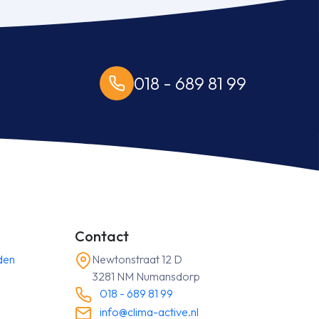
ZT-
WF/SRC
50
ZT-
W
018 - 689 81 99
5,0
kW
inclusief
infrarood
bediening
aantal
Contact
den
Newtonstraat 12 D
3281 NM Numansdorp
018 - 689 81 99
info@clima-active.nl