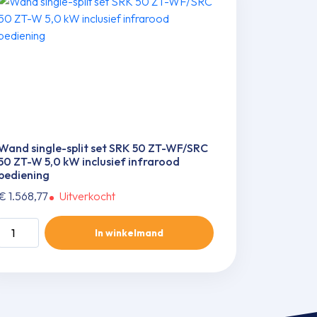
Wand single-split set SRK 50 ZT-WF/SRC
50 ZT-W 5,0 kW inclusief infrarood
bediening
€
1.568,77
Uitverkocht
Wand
In winkelmand
single-
split
set
SRK
50