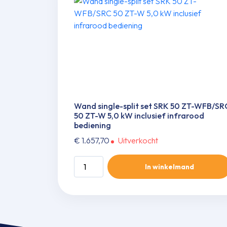
Wand single-split set SRK 50 ZT-WFB/SR
50 ZT-W 5,0 kW inclusief infrarood
bediening
€
1.657,70
Uitverkocht
Wand
In winkelmand
single-
split
set
SRK
50