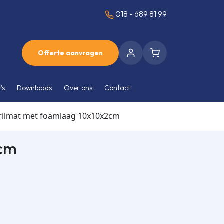
018 - 689 81 99
Offerte aanvragen
’s
Downloads
Over ons
Contact
trilmat met foamlaag 10x10x2cm
2cm