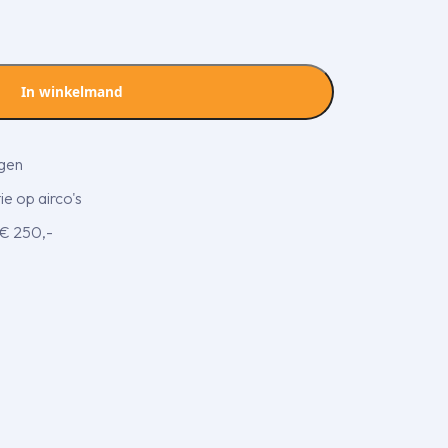
In winkelmand
agen
e op airco's
 € 250,-