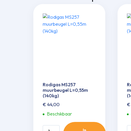
Rodigas MS257
R
muurbeugel L=0,55m
m
(140kg)
(
€
44,00
€
Beschikbaar
Rodigas
R
In