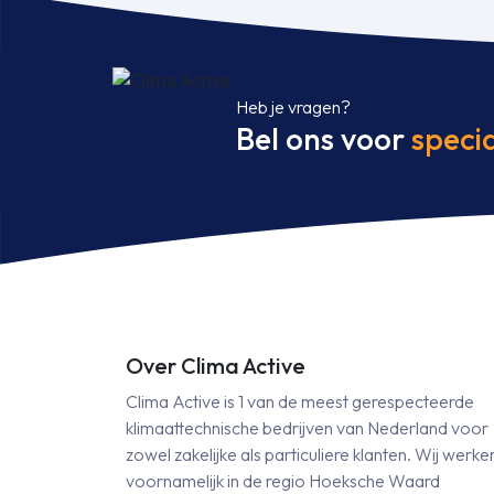
ZT-
WFB/SRC
50
ZT-
Heb je vragen?
W
Bel ons voor
specia
5,0
kW
inclusief
infrarood
bediening
aantal
Over Clima Active
Clima Active is 1 van de meest gerespecteerde
klimaattechnische bedrijven van Nederland voor
zowel zakelijke als particuliere klanten. Wij werke
voornamelijk in de regio Hoeksche Waard