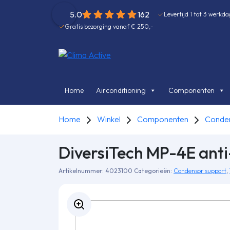
5.0
162
Levertijd 1 tot 3 werkd
Gratis bezorging vanaf € 250,-
Home
Airconditioning
Componenten
Home
Winkel
Componenten
Conden
DiversiTech MP-4E ant
Artikelnummer:
4023100
Categorieën:
Condensor support
,