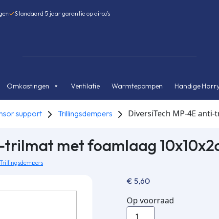
agen
Standaard 5 jaar garantie op airco's
Omkastingen
Ventilatie
Warmtepompen
Handige Harry
DiversiTech MP-4E anti-
sor support
Trillingsdempers
i-trilmat met foamlaag 10x10x
Trillingsdempers
€
5,60
Op voorraad
DiversiTech