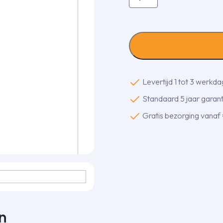
MP-
4E
anti-
trilmat
met
foamlaag
10x10x2cm
Levertijd 1 tot 3 werkd
aantal
Standaard 5 jaar garanti
Gratis bezorging vanaf
n