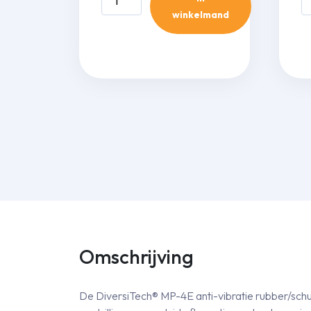
MS257
M
winkelmand
muurbeugel
m
L=0,55m
L
(140kg)
(
aantal
-
An
aa
Omschrijving
De DiversiTech® MP-4E anti-vibratie rubber/s