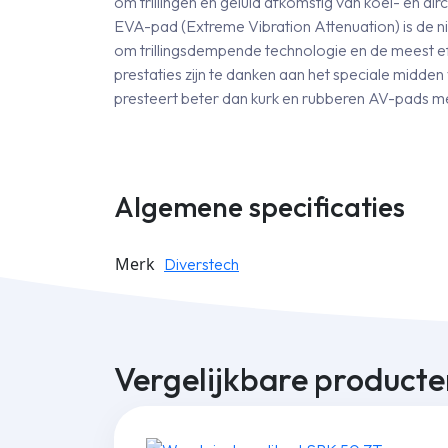
om trillingen en geluid afkomstig van koel- en a
EVA-pad (Extreme Vibration Attenuation) is de nie
om trillingsdempende technologie en de meest eff
prestaties zijn te danken aan het speciale midd
presteert beter dan kurk en rubberen AV-pads me
Algemene specificaties
Merk
Diverstech
Vergelijkbare producte