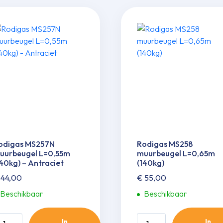
odigas MS257N
Rodigas MS258
uurbeugel L=0,55m
muurbeugel L=0,65m
140kg) – Antraciet
(140kg)
44,00
€
55,00
Beschikbaar
Beschikbaar
odigas
Rodigas
In
In