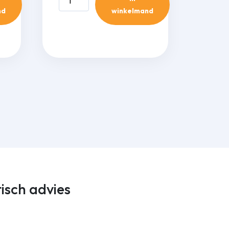
MS220
nd
winkelmand
muurbeugel
verstelbaar
L=0,46m
(140kg)
aantal
tisch advies