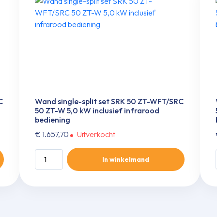
C
Wand single-split set SRK 50 ZT-WFT/SRC
50 ZT-W 5,0 kW inclusief infrarood
bediening
€
1.657,70
Uitverkocht
Wand
In winkelmand
single-
split
set
SRK
50