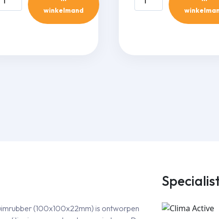
S257N
MS258
winkelmand
winkelma
uurbeugel
muurbeugel
=0,55m
L=0,65m
140kg)
(140kg)
aantal
traciet
ntal
Specialis
chuimrubber (100x100x22mm) is ontworpen