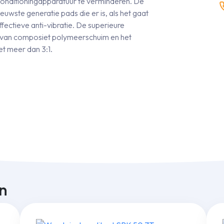
irconditioningapparatuur te verminderen. De
uwste generatie pads die er is, als het gaat
ectieve anti-vibratie. De superieure
en van composiet polymeerschuim en het
t meer dan 3:1.
n