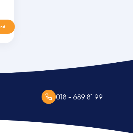
and
018 - 689 81 99