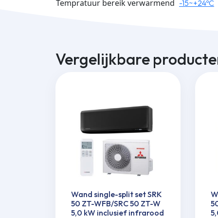
Tempratuur bereik verwarmend
-15~+24ºC
Vergelijkbare producte
Wand single-split set SRK
Wa
50 ZT-WFB/SRC 50 ZT-W
5
5,0 kW inclusief infrarood
5,