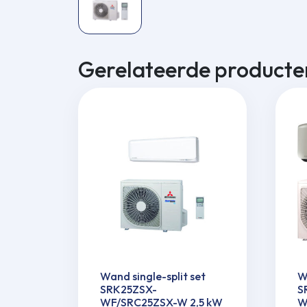
Gerelateerde producte
Wand single-split set
W
SRK25ZSX-
S
WF/SRC25ZSX-W 2,5 kW
W