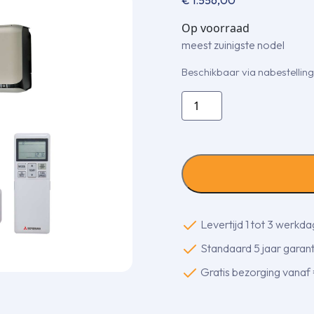
Op voorraad
meest zuinigste nodel
Beschikbaar via nabestelling
Wand
single-
split
set
SRK35ZSX-
WFT/SRC35ZSX-
W
3,5
Levertijd 1 tot 3 werkd
kW
Standaard 5 jaar garanti
inclusief
infrarood
Gratis bezorging vanaf
bediening
aantal