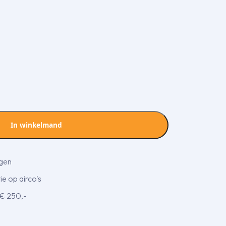
In winkelmand
agen
e op airco's
 € 250,-