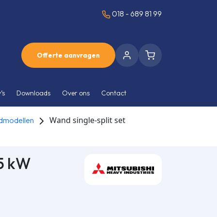
018 - 689 81 99
Offerte aanvragen
’s
Downloads
Over ons
Contact
Wand single-split set
modellen
5 kW