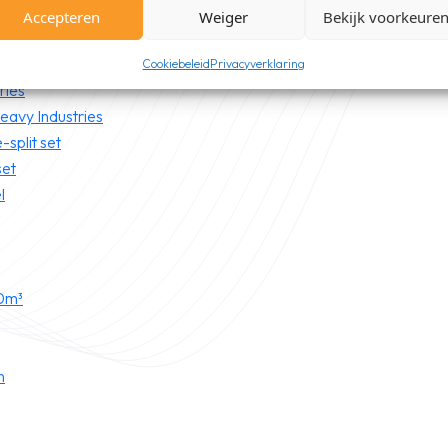
Accepteren
Weiger
Bekijk voorkeure
nium
Cookiebeleid
Privacyverklaring
ries
Heavy Industries
-split set
set
l
0m³
h