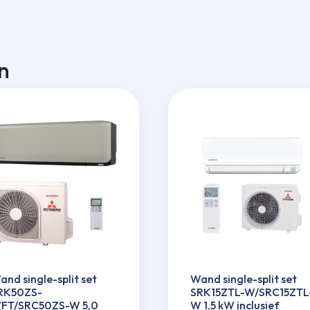
n
and single-split set
Wand single-split set
RK50ZS-
SRK15ZTL-W/SRC15ZTL
FT/SRC50ZS-W 5,0
W 1,5 kW inclusief