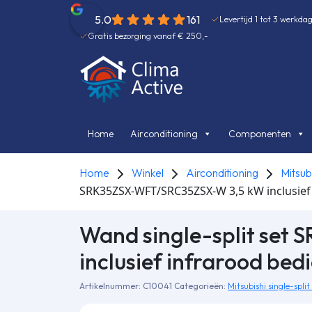
5.0
161
Levertijd 1 tot 3 werkda
Gratis bezorging vanaf € 250,-
Home
Airconditioning
Componenten
Home
Winkel
Airconditioning
Mitsub
SRK35ZSX-WFT/SRC35ZSX-W 3,5 kW inclusief
Wand single-split se
inclusief infrarood bed
Artikelnummer:
C10041
Categorieën:
Mitsubishi single-spli