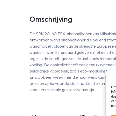
Omschrijving
De SRK 20-60 ZSX-airconditioner van Mitsubishi 
ontworpen wand airconditioner die bekend staat a
wandmodel voldoet aan de strengste Europese en
wandunit wordt standaard geleverd met een dra
regelt u de instellingen van de unit, zoals temper
koeling. De controller heeft een gebruiksvriendel
belangrijke voordelen, zoals eco-modusinstelli
Er is ook een weektimer die naar wens kan worde
ook een optie voor de stille modus, die kan wor
Om 
zodat er minimale geluidsniveaus zijn.
inf
dez
ver
nad