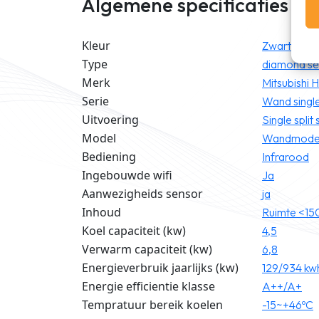
Algemene specificaties
Kleur
Zwart/Tita
Type
diamond se
Merk
Mitsubishi 
Serie
Wand single
Uitvoering
Single split 
Model
Wandmode
Bediening
Infrarood
Ingebouwde wifi
Ja
Aanwezigheids sensor
ja
Inhoud
Ruimte <15
Koel capaciteit (kw)
4,5
Verwarm capaciteit (kw)
6,8
Energieverbruik jaarlijks (kw)
129/934 kw
Energie efficientie klasse
A++/A+
Tempratuur bereik koelen
-15~+46ºC