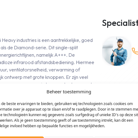
Specialis
Heavy industries is een aantrekkelijke, goed
ls de Diamond-serie. Dit single-split
ergierichtlijnen, namelijk A+++. De
adloze infrarood afstandsbediening. Hiermee
atuur, ventilatorsnelheid, verwarming of
ijk ontwerp met grote knoppen. Er zijn veel
ngen, waarmee energie kan worden bespaard.
Beheer toestemming
n ingesteld op uw eigen parameters. Er is
den geselecteerd wanneer u gaat slapen,
de beste ervaringen te bieden, gebruiken wij technologieën zoals cookies om
ormatie over je apparaat op te slaan en/of te raadplegen. Door in te stemmen me
e technologieën kunnen wij gegevens zoals surfgedrag of unieke ID's op deze si
werken. Als je geen toestemming geeft of uw toestemming intrekt, kan dit een
elige invloed hebben op bepaalde functies en mogelijkheden.