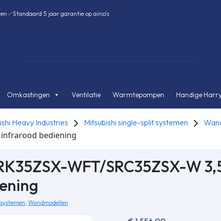
gen
Standaard 5 jaar garantie op airco's
Omkastingen
Ventilatie
Warmtepompen
Handige Harry
ishi Heavy Industries
Mitsubishi single-split systemen
Wand
 infrarood bediening
t SRK35ZSX-WFT/SRC35ZSX-W 3,
iening
t systemen
,
Wandmodellen
€
1.556,00