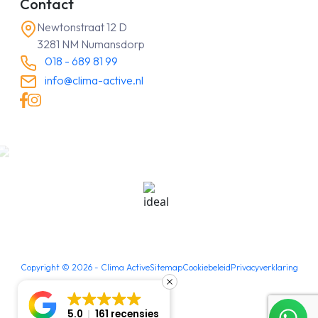
Contact
Newtonstraat 12 D
3281 NM Numansdorp
018 - 689 81 99
info@clima-active.nl
Copyright ©
2026
- Clima Active
Sitemap
Cookiebeleid
Privacyverklaring
5.0
161 recensies