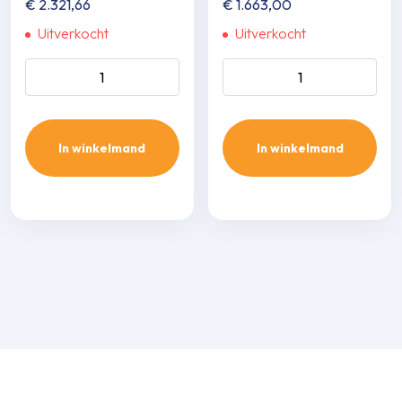
€
2.321,66
€
1.663,00
Uitverkocht
Uitverkocht
Daikin Comfora 6,1 kw aantal
Daikin perfera 2,0 kw aantal
In winkelmand
In winkelmand