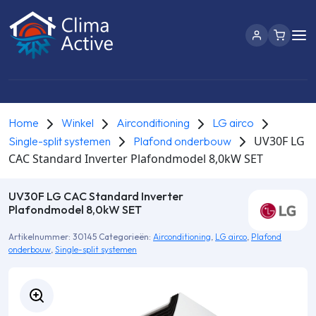
Home
Winkel
Airconditioning
LG airco
UV30F LG
Single-split systemen
Plafond onderbouw
CAC Standard Inverter Plafondmodel 8,0kW SET
UV30F LG CAC Standard Inverter
Plafondmodel 8,0kW SET
Artikelnummer:
30145
Categorieën:
Airconditioning
,
LG airco
,
Plafond
onderbouw
,
Single-split systemen