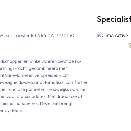
Specialis
 excl. rooster R32/R410A 1/230/50
dschappen en winkelvloeren biedt de LG
warmingskracht, gecombineerd met
ual Vane-lamellen verspreiden lucht
 aanwezigheids-sensor automatisch comfort en
che, randloze paneel valt nauwelijks op in het
oren voor statusupdates. Met draadloze of
gs binnen handbereik. Deze unit brengt
een systeem.