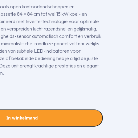
oals open kantoorlandschappen en
assette 84 × 84 cm tot wel 15 kW koel- en
ineerd met Invertertechnologie voor optimale
len verspreiden lucht razendsnel en gelijkmatig,
zigheids-sensor automatisch comfort en verbruik
 minimalistische, randloze paneel valt nauwelijks
rzien van subtiele LED-indicatoren voor
e of bekabelde bediening heb je altijd de juiste
Deze unit brengt krachtige prestaties en elegant
m.
In winkelmand