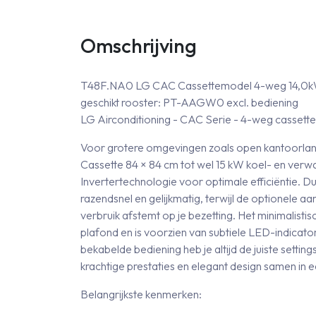
Omschrijving
T48F.NA0 LG CAC Cassettemodel 4-weg 14,0kW
geschikt rooster: PT-AAGW0 excl. bediening
LG Airconditioning - CAC Serie - 4-weg cassette
Voor grotere omgevingen zoals open kantoorlan
Cassette 84 × 84 cm tot wel 15 kW koel- en ver
Invertertechnologie voor optimale efficiëntie. D
razendsnel en gelijkmatig, terwijl de optionele
verbruik afstemt op je bezetting. Het minimalistis
plafond en is voorzien van subtiele LED-indicat
bekabelde bediening heb je altijd de juiste settin
krachtige prestaties en elegant design samen in 
Belangrijkste kenmerken: