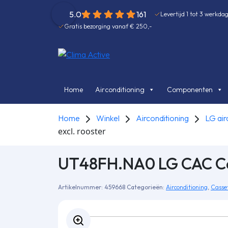
5.0
161
Levertijd 1 tot 3 werkda
Gratis bezorging vanaf € 250,-
Home
Airconditioning
Componenten
Home
Winkel
Airconditioning
LG air
excl. rooster
UT48FH.NA0 LG CAC Cas
Artikelnummer:
459668
Categorieën:
Airconditioning
,
Casse