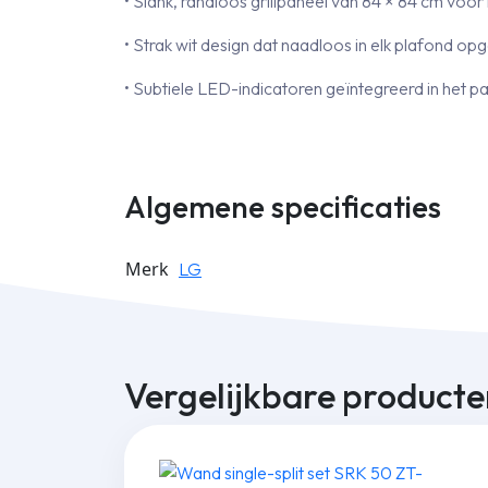
• Slank, randloos grillpaneel van 84 × 84 cm voo
• Strak wit design dat naadloos in elk plafond op
• Subtiele LED-indicatoren geïntegreerd in het p
Algemene specificaties
Merk
LG
Vergelijkbare producte