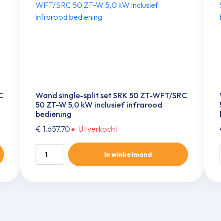
C
Wand single-split set SRK 50 ZT-WFT/SRC
50 ZT-W 5,0 kW inclusief infrarood
bediening
€
1.657,70
Uitverkocht
Wand
In winkelmand
single-
split
set
SRK
50
ZT-