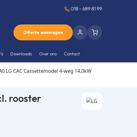
018 - 689 81 99
Offerte aanvragen
’s
Downloads
Over ons
Contact
0 LG CAC Cassettemodel 4-weg 14,0kW
. rooster