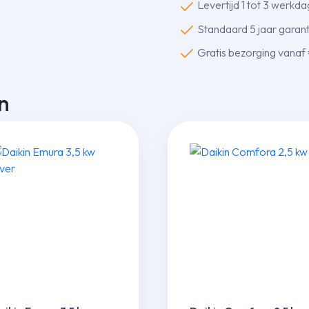
Levertijd 1 tot 3 werkd
rooster
Standaard 5 jaar garanti
aantal
Gratis bezorging vanaf
n