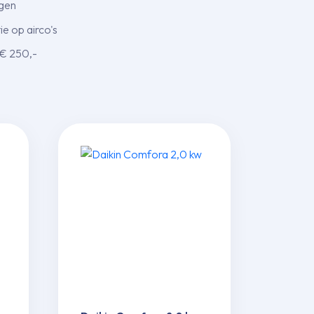
agen
e op airco's
 € 250,-