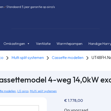
gen
Standaard 5 jaar garantie op airco's
Omkastingen
Ventilatie
Warmtepompen
Handige Harry
UT48FH.NA
co
Multi split systemen
Cassette modellen
settemodel 4-weg 14,0kW excl
tte modellen
,
LG airco
,
Multi split systemen
€
1.778,00
Op voorraad