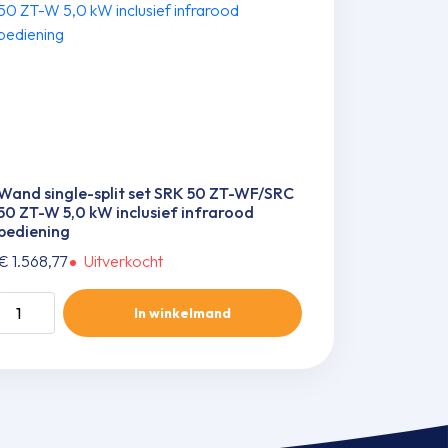
Wand single-split set SRK 50 ZT-WF/SRC
50 ZT-W 5,0 kW inclusief infrarood
bediening
€
1.568,77
Uitverkocht
Wand
In winkelmand
single-
split
set
SRK
50
ZT-