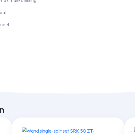
r maximale dekking
gaat
aneel
n