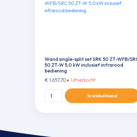
Wand single-split set SRK 50 ZT-WFB/SR
50 ZT-W 5,0 kW inclusief infrarood
bediening
€
1.657,70
Uitverkocht
Wand
In winkelmand
single-
split
set
SRK
50
ZT-