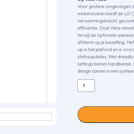
Voor grotere omgevingen z
winkelvloeren biedt de LG C
verwarmingskracht, gecomb
efficiëntie. Dual Vane-lamel
terwijl de optionele aanwe
afstemt op je bezetting. Het
op in het plafond en is voo
statusupdates. Met draadloz
settings binnen handbereik. 
design samen in een systee
UT48FH.NA0
LG
CAC
Cassettemodel
4-
weg
14,0kW
excl.