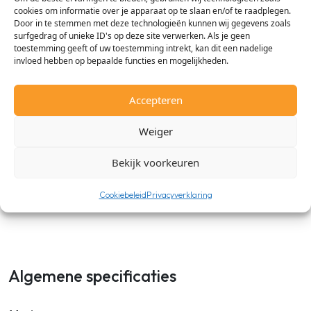
cookies om informatie over je apparaat op te slaan en/of te raadplegen.
Door in te stemmen met deze technologieën kunnen wij gegevens zoals
• Afmetingen: 950 × 950 x 35 mm
surfgedrag of unieke ID's op deze site verwerken. Als je geen
toestemming geeft of uw toestemming intrekt, kan dit een nadelige
• Pas de optionele Elevation Grill Kit toe (PTVK440) voor
invloed hebben op bepaalde functies en mogelijkheden.
vereenvoudigd onderhoud
• Compleet zuiveringssysteem: PM1.0-sensor + PT-AHMP0
Accepteren
kit
Weiger
• Geïntegreerde sensoren: vloer- (standaard) en
mensdetectie (optioneel) voor smart besparing
Bekijk voorkeuren
• Onderhoudslock: lamellen blijven stevig op hun plek tijdens
Cookiebeleid
Privacyverklaring
schoonmaken
Algemene specificaties