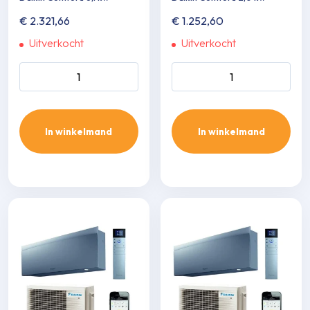
€
2.321,66
€
1.252,60
Uitverkocht
Uitverkocht
Daikin Comfora 6,1 kw aantal
Daikin Comfora 2,0 kw aanta
In winkelmand
In winkelmand