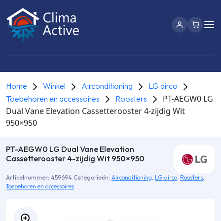
Home
Winkel
Airconditioning
LG airco
PT-AEGW0 LG
Toebehoren en accessoires
Roosters
Dual Vane Elevation Cassetterooster 4-zijdig Wit
950×950
PT-AEGW0 LG Dual Vane Elevation
Cassetterooster 4-zijdig Wit 950×950
Artikelnummer:
459694
Categorieën:
Airconditioning
,
LG airco
,
Roosters
,
Toebehoren en accessoires