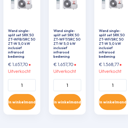
Wand single-
Wand single-
Wand single-
split set SRK 50
split set SRK 50
split set SRK 50
ZT-WFB/SRC 50
ZT-WFT/SRC 50
ZT-WF/SRC 50
ZT-W 5,0 kW
ZT-W 5,0 kW
ZT-W 5,0 kW
inclusief
inclusief
inclusief
infrarood
infrarood
infrarood
bediening
bediening
bediening
€
1.657,70
€
1.657,70
€
1.568,77
Uitverkocht
Uitverkocht
Uitverkocht
Wand single-split
Wand single-split
Wand single-sp
set SRK 50 ZT-
set SRK 50 ZT-
set SRK 50 ZT
WFB/SRC 50 ZT-
WFT/SRC 50 ZT-
WF/SRC 50 Z
In winkelmand
In winkelmand
In winkelmand
W 5,0 kW inclusief
W 5,0 kW inclusief
5,0 kW inclusie
infrarood
infrarood
infrarood
bediening aantal
bediening aantal
bediening aant