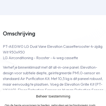
Omschrijving
PT-AEGW0 LG Dual Vane Elevation Cassetterooster 4-zijdig
Wit 950x950
LG Airconditioning - Rooster - 4-weg cassette
Verhef je binnenklimaat met dit all-in-one panel: Elevation-
design voor subtiele diepte, geïntegreerde PM1.0-sensor en
standaard Air Purification Kit. Met 10,5 kg is dit paneel robuust,
maar eenvoudig te plaatsen. Voeg de Elevation Grille Kit (PT-
VK440), Floor Detection Sensor en Human Detection Sensor
toe voor maximaal comfort en controle.
Beheer toestemming
Belangrijkste kenmerken:
Om de beste ervaringen te bieden, gebruiken wij technologieën zoals