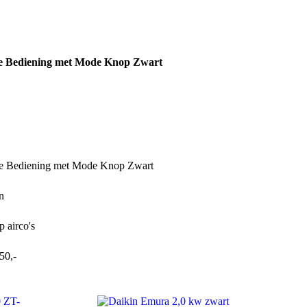
ge Harry’s
Downloads
Over ons
Contact
Bediening met Mode Knop Zwart
Bediening met Mode Knop Zwart
n
p airco's
50,-