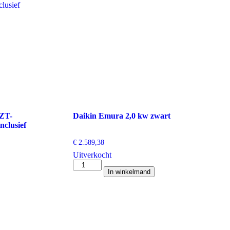
 ZT-
Daikin Emura 2,0 kw zwart
clusief
€
2.589,38
Uitverkocht
Daikin
In winkelmand
Emura
2,0
kw
zwart
aantal