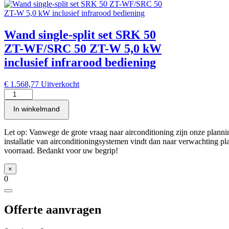
SRK
50
ZT-
WFT/SRC
Wand single-split set SRK 50
50
ZT-
ZT-WF/SRC 50 ZT-W 5,0 kW
W
inclusief infrarood bediening
5,0
kW
inclusief
€
1.568,77
Uitverkocht
infrarood
Wand
bediening
single-
In winkelmand
aantal
split
set
SRK
Let op: Vanwege de grote vraag naar airconditioning zijn onze pla
50
installatie van airconditioningsystemen vindt dan naar verwachting plaa
ZT-
voorraad. Bedankt voor uw begrip!
WF/SRC
50
×
ZT-
0
W
5,0
kW
Offerte aanvragen
inclusief
infrarood