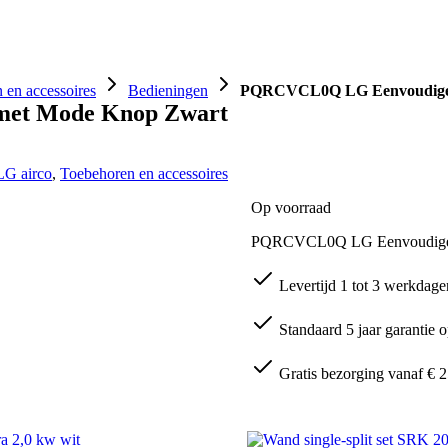
Omkastingen
Ventilatie
Warmtepompen
Handi
 en accessoires
Bedieningen
PQRCVCL0Q LG Eenvoudige 
met Mode Knop Zwart
LG airco
,
Toebehoren en accessoires
Op voorraad
PQRCVCL0Q LG Eenvoudige 
Levertijd 1 tot 3 werkdage
Standaard 5 jaar garantie o
Gratis bezorging vanaf € 2