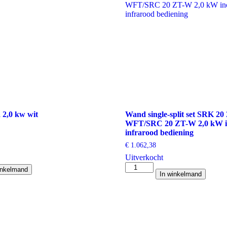
 2,0 kw wit
Wand single-split set SRK 20
WFT/SRC 20 ZT-W 2,0 kW in
infrarood bediening
€
1.062,38
Uitverkocht
Wand
inkelmand
In winkelmand
single-
split
set
SRK
20
ZT-