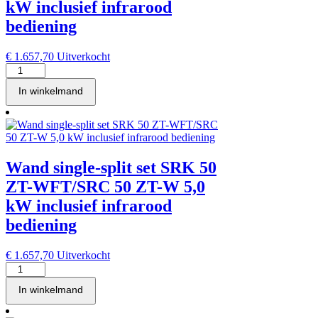
kW inclusief infrarood
bediening
€
1.657,70
Uitverkocht
Wand
single-
In winkelmand
split
set
SRK
50
ZT-
WFB/SRC
Wand single-split set SRK 50
50
ZT-
ZT-WFT/SRC 50 ZT-W 5,0
W
kW inclusief infrarood
5,0
kW
bediening
inclusief
infrarood
€
1.657,70
Uitverkocht
bediening
Wand
aantal
single-
In winkelmand
split
set