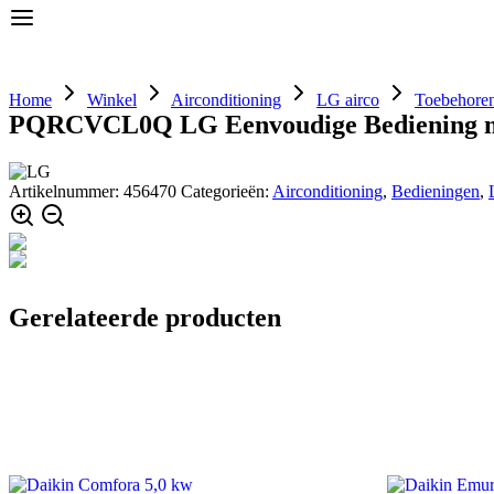
Home
Airconditioning
Componenten
Home
Winkel
Airconditioning
LG airco
Toebehoren
PQRCVCL0Q LG Eenvoudige Bediening 
Artikelnummer:
456470
Categorieën:
Airconditioning
,
Bedieningen
,
Gerelateerde producten