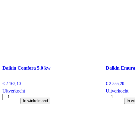
Daikin Comfora 5,0 kw
Daikin Emura
€
2.163,10
€
2.355,20
Uitverkocht
Uitverkocht
Daikin
Daikin
In winkelmand
In w
Comfora
Emura
5,0
2,0
kw
kw
aantal
wit
aantal