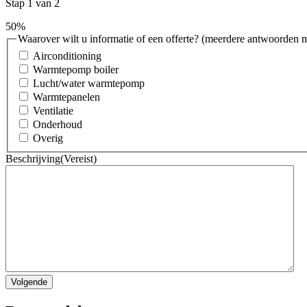
bediening
Stap
1
van
2
aantal
50%
Waarover wilt u informatie of een offerte? (meerdere antwoorden 
Airconditioning
Warmtepomp boiler
Lucht/water warmtepomp
Warmtepanelen
Ventilatie
Onderhoud
Overig
Beschrijving
(Vereist)