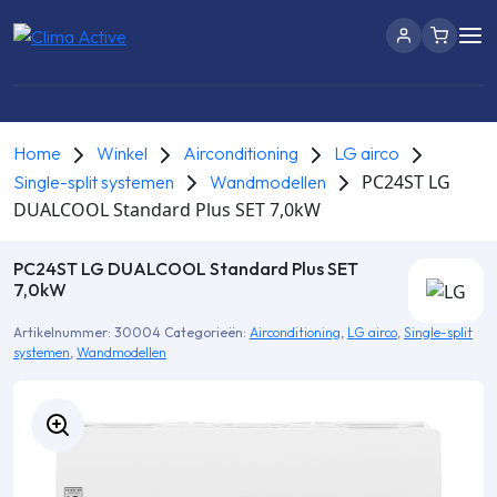
Home
Winkel
Airconditioning
LG airco
PC24ST LG
Single-split systemen
Wandmodellen
DUALCOOL Standard Plus SET 7,0kW
PC24ST LG DUALCOOL Standard Plus SET
7,0kW
Artikelnummer:
30004
Categorieën:
Airconditioning
,
LG airco
,
Single-split
systemen
,
Wandmodellen