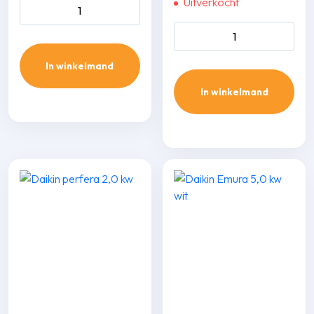
Uitverkocht
Daikin Emura 2,5 kw zwart
aantal
Wand single-split set SRK 20
ZT-WFT/SRC 20 ZT-W 2,0
kW inclusief infrarood
In winkelmand
bediening aantal
In winkelmand