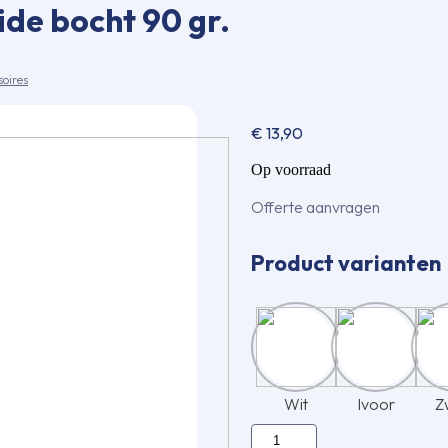
de bocht 90 gr.
soires
€
13,90
Op voorraad
Offerte aanvragen
Product varianten
Wit
Ivoor
Z
Inaba