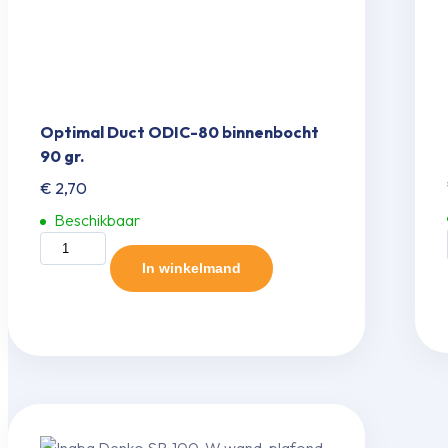
Optimal Duct ODIC-80 binnenbocht
90 gr.
€
2,70
Beschikbaar
Optimal
Duct
In winkelmand
ODIC-
80
binnenbocht
90
gr.
aantal