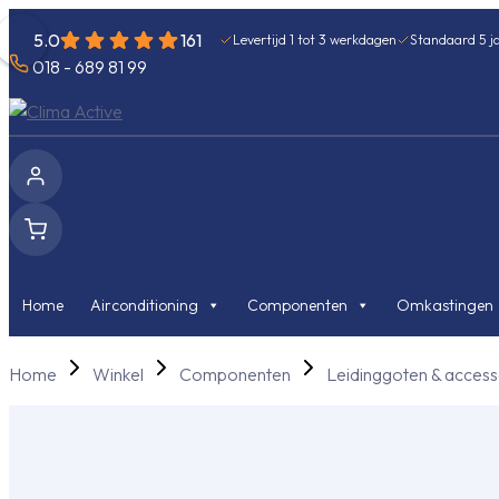
5.0
161
Levertijd 1 tot 3 werkdagen
Standaard 5 ja
018 - 689 81 99
Home
Airconditioning
Componenten
Omkastingen
Home
Winkel
Componenten
Leidinggoten & access