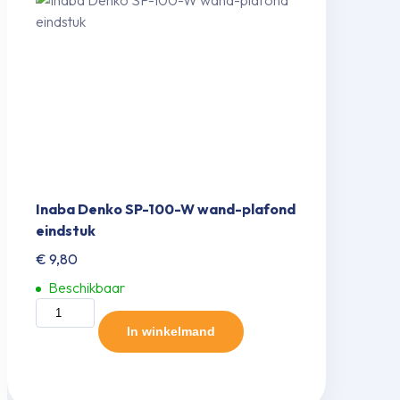
Inaba Denko SP-100-W wand-plafond
eindstuk
€
9,80
Beschikbaar
Inaba
Denko
In winkelmand
SP-
100-
W