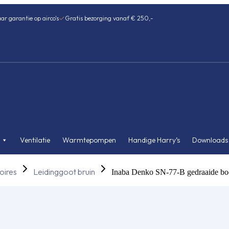
ar garantie op airco's
Gratis bezorging vanaf € 250,-
Ventilatie
Warmtepompen
Handige Harry’s
Downloads
oires
Leidinggoot bruin
Inaba Denko SN-77-B gedraaide boc