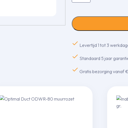
Denko
SN-
77-
B
gedraaide
bocht
90
gr.
Levertijd 1 tot 3 werkda
aantal
Standaard 5 jaar garantie
Gratis bezorging vanaf 