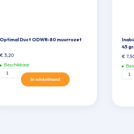
Optimal Duct ODWR-80 muurrozet
Inab
45 gr
€
3,20
€
7,5
Beschikbaar
Bes
Optimal
Inaba
Duct
Denk
In winkelmand
ODWR-
SKF-
80
77-
muurrozet
W
aantal
vlakk
bocht
45
gr.