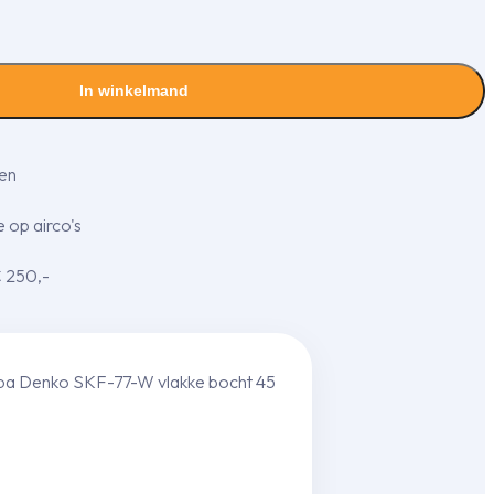
In winkelmand
gen
 op airco's
€ 250,-