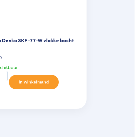
a Denko SKF-77-W vlakke bocht
.
0
chikbaar
o
In winkelmand
e