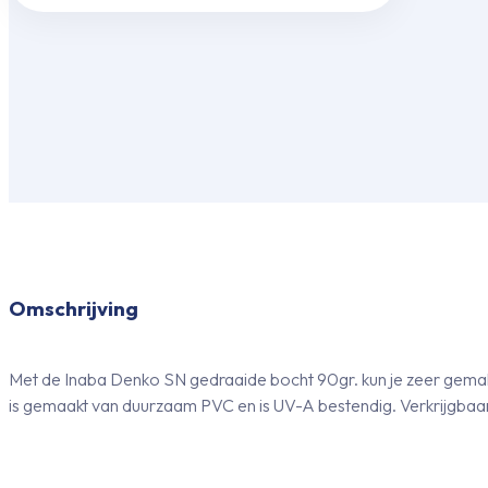
wand-
plafond
eindstuk
aantal
Omschrijving
Met de Inaba Denko SN gedraaide bocht 90gr. kun je zeer gemakk
is gemaakt van duurzaam PVC en is UV-A bestendig. Verkrijgbaar