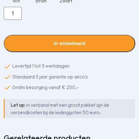
Wit
Bruin
Zwart
Inaba
Denko
SKS-
77-
I
In winkelmand
verstelbare
vlakke
bocht
Levertijd 1 tot 3 werkdagen
45-
Standaard 5 jaar garantie op airco's
90
gr.
Gratis bezorging vanaf € 250,-
aantal
Let op:
in verband met een groot pakket zijn de
verzendkosten bij de leidinggoten 50 euro.
Gerelateerde producten