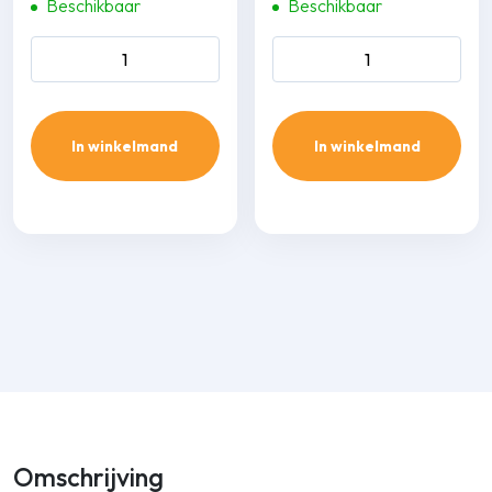
Beschikbaar
Beschikbaar
Inaba Denko SP-100-W
Inaba Denko SK-77-W lange
wand-plafond eindstuk
vlakke bocht 90 gr. aantal
aantal
In winkelmand
In winkelmand
Omschrijving