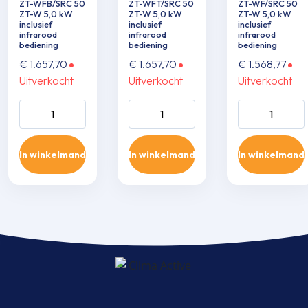
ZT-WFB/SRC 50
ZT-WFT/SRC 50
ZT-WF/SRC 50
ZT-W 5,0 kW
ZT-W 5,0 kW
ZT-W 5,0 kW
inclusief
inclusief
inclusief
infrarood
infrarood
infrarood
bediening
bediening
bediening
€
1.657,70
€
1.657,70
€
1.568,77
Uitverkocht
Uitverkocht
Uitverkocht
Wand single-split
Wand single-split
Wand single-sp
set SRK 50 ZT-
set SRK 50 ZT-
set SRK 50 ZT
WFB/SRC 50 ZT-
WFT/SRC 50 ZT-
WF/SRC 50 Z
In winkelmand
In winkelmand
In winkelmand
W 5,0 kW inclusief
W 5,0 kW inclusief
5,0 kW inclusie
infrarood
infrarood
infrarood
bediening aantal
bediening aantal
bediening aant