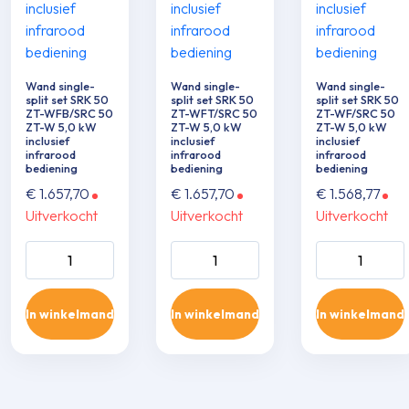
Wand single-
Wand single-
Wand single-
split set SRK 50
split set SRK 50
split set SRK 50
ZT-WFB/SRC 50
ZT-WFT/SRC 50
ZT-WF/SRC 50
ZT-W 5,0 kW
ZT-W 5,0 kW
ZT-W 5,0 kW
inclusief
inclusief
inclusief
infrarood
infrarood
infrarood
bediening
bediening
bediening
€
1.657,70
€
1.657,70
€
1.568,77
Uitverkocht
Uitverkocht
Uitverkocht
Wand single-split
Wand single-split
Wand single-sp
set SRK 50 ZT-
set SRK 50 ZT-
set SRK 50 ZT
WFB/SRC 50 ZT-
WFT/SRC 50 ZT-
WF/SRC 50 Z
In winkelmand
In winkelmand
In winkelmand
W 5,0 kW inclusief
W 5,0 kW inclusief
5,0 kW inclusie
infrarood
infrarood
infrarood
bediening aantal
bediening aantal
bediening aant