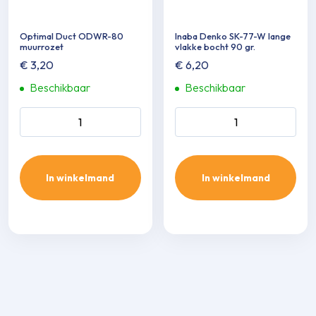
Optimal Duct ODWR-80
Inaba Denko SK-77-W lange
muurrozet
vlakke bocht 90 gr.
€
3,20
€
6,20
Beschikbaar
Beschikbaar
Optimal Duct ODWR-80
Inaba Denko SK-77-W lange
muurrozet aantal
vlakke bocht 90 gr. aantal
In winkelmand
In winkelmand