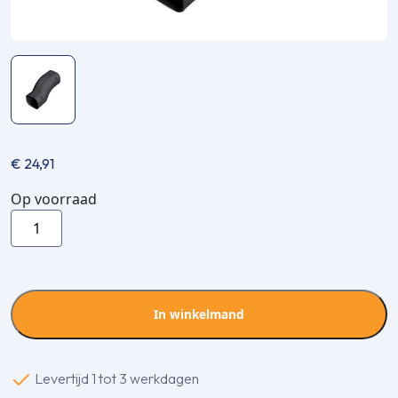
€
24,91
Op voorraad
Inaba
Denko
SIF-
100-
A
In winkelmand
knik
bocht
-
Levertijd 1 tot 3 werkdagen
Antraciet