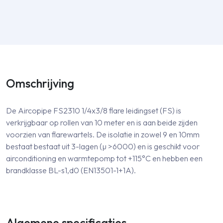
Omschrijving
De Aircopipe FS2310 1/4x3/8 flare leidingset (FS) is
verkrijgbaar op rollen van 10 meter en is aan beide zijden
voorzien van flarewartels. De isolatie in zowel 9 en 10mm
bestaat bestaat uit 3-lagen (µ >6000) en is geschikt voor
airconditioning en warmtepomp tot +115°C en hebben een
brandklasse BL-s1,d0 (EN13501-1+1A).
Algemene specificaties