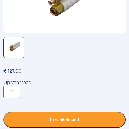
€
127,00
Op voorraad
Aircopipe
FS2310
1/4x3/8
flare
leidingset
In winkelmand
10m