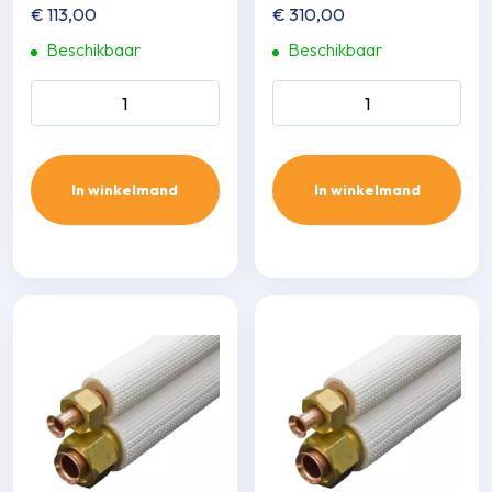
€
113,00
€
310,00
Beschikbaar
Beschikbaar
Aircopipe FS255 1/4x5/8
Aircopipe FS3515 3/8x5/8
flare leidingset 5m aantal
flare leidingset 15m aantal
In winkelmand
In winkelmand