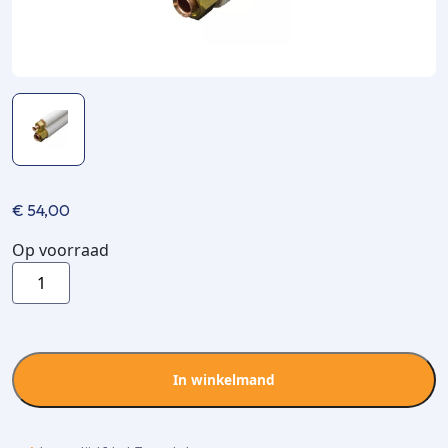
€
54,00
Op voorraad
Aircopipe
FS243
1/4x1/2
flare
leidingset
In winkelmand
3m
aantal