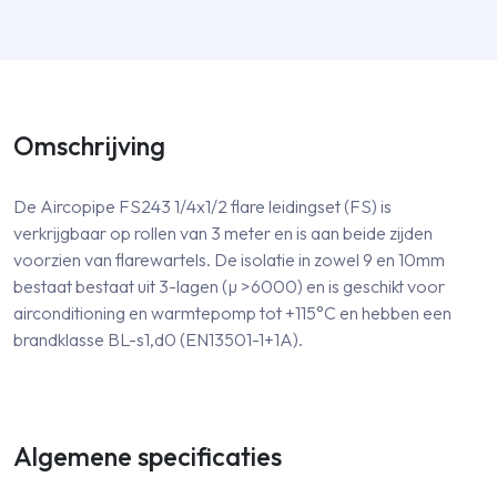
Omschrijving
De Aircopipe FS243 1/4x1/2 flare leidingset (FS) is
verkrijgbaar op rollen van 3 meter en is aan beide zijden
voorzien van flarewartels. De isolatie in zowel 9 en 10mm
bestaat bestaat uit 3-lagen (µ >6000) en is geschikt voor
airconditioning en warmtepomp tot +115°C en hebben een
brandklasse BL-s1,d0 (EN13501-1+1A).
Algemene specificaties