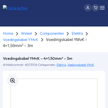
Home
Winkel
Componenten
Elektra
Voedingskabel YMvK –
Voedingskabel YMvK
4×1,50mm² – 3m
Voedingskabel YMvK – 4×1,50mm² – 3m
Artikelnummer:
6003106
Categorieën:
Elektra
,
Voedingskabel YMvK