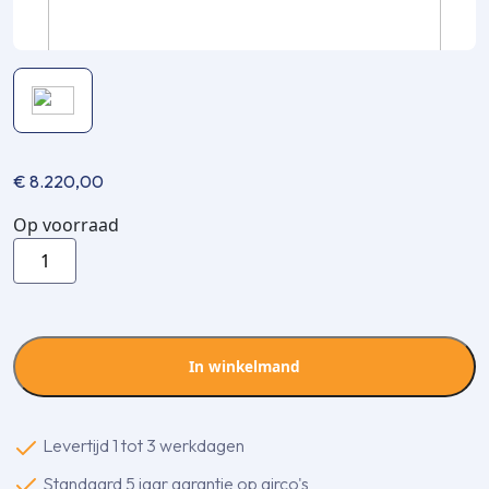
€
8.220,00
Op voorraad
Voedingskabel
YMvK
-
4x1,50mm²
-
In winkelmand
3m
aantal
Levertijd 1 tot 3 werkdagen
Standaard 5 jaar garantie op airco's