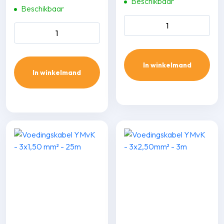
Beschikbaar
Beschikbaar
ABB werkscha­kelaar 3P/25
Sontheimer RLO werkscha­
(M25) aantal
kelaar 4P/40A (incl. 2x M25
wartels) aantal
In winkelmand
In winkelmand