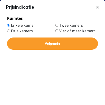
Prijsindicatie
Ruimtes
Enkele kamer
Twee kamers
Drie kamers
Vier of meer kamers
10,8
Home
Volgende
10,8
Prijs