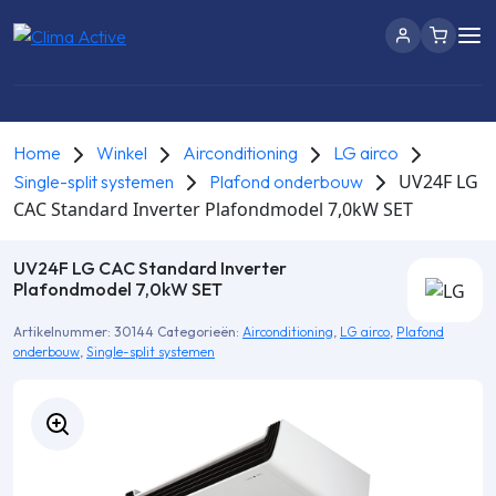
Home
Winkel
Airconditioning
LG airco
UV24F LG
Single-split systemen
Plafond onderbouw
CAC Standard Inverter Plafondmodel 7,0kW SET
UV24F LG CAC Standard Inverter
Plafondmodel 7,0kW SET
Artikelnummer:
30144
Categorieën:
Airconditioning
,
LG airco
,
Plafond
onderbouw
,
Single-split systemen