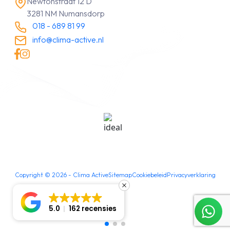
Newtonstraat 12 D
3281 NM Numansdorp
018 - 689 81 99
info@clima-active.nl
Copyright ©
2026
- Clima Active
Sitemap
Cookiebeleid
Privacyverklaring
5.0
162 recensies