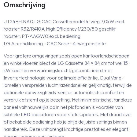
Omschrijving
UT24FH.NA0 LG CAC Cassettemodel 4-weg 7,0kW excl.
rooster R32/R410A High Efficiency 1/230/50 geschikt
rooster: PT-AAGW0 excl. bediening
LG Airconditioning - CAC Serie - 4-weg cassette
Voor grotere omgevingen zoals open kantoorlandschappen
en winkelvloeren biedt de LG Cassette 84 × 84 cm tot wel 15
kW koel- en verwarmingskracht, gecombineerd met
Invertertechnologie voor optimale efficiëntie. Dual Vane-
lamellen verspreiden lucht razendsnel en gelijkmatig, terwijl de
optionele aanwezigheids-sensor automatisch comfort en
verbruik afstemt op je bezetting. Het minimalistische, randloze
paneel valt nauwelijks op in het plafond en is voorzien van
subtiele LED-indicatoren voor statusupdates. Met draadloze
of bekabelde bediening heb je altijd de juiste settings binnen
handbereik. Deze unit brengt krachtige prestaties en elegant
design samen in een systeem.