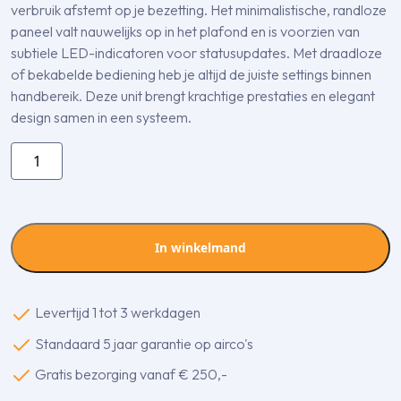
verbruik afstemt op je bezetting. Het minimalistische, randloze
paneel valt nauwelijks op in het plafond en is voorzien van
subtiele LED-indicatoren voor statusupdates. Met draadloze
of bekabelde bediening heb je altijd de juiste settings binnen
handbereik. Deze unit brengt krachtige prestaties en elegant
design samen in een systeem.
UT24FH.NA0
LG
CAC
Cassettemodel
4-
In winkelmand
weg
7,0kW
excl.
Levertijd 1 tot 3 werkdagen
rooster
Standaard 5 jaar garantie op airco's
aantal
Gratis bezorging vanaf € 250,-