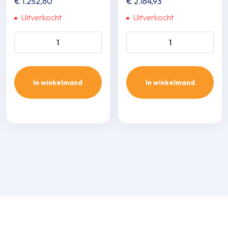
€
1.252,60
€
2.164,93
Uitverkocht
Uitverkocht
Daikin Comfora 2,0 kw aantal
Daikin perfera 3,5 kw aantal
In winkelmand
In winkelmand