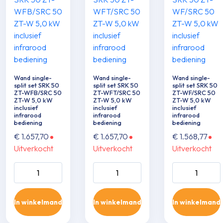
Wand single-
Wand single-
Wand single-
split set SRK 50
split set SRK 50
split set SRK 50
ZT-WFB/SRC 50
ZT-WFT/SRC 50
ZT-WF/SRC 50
ZT-W 5,0 kW
ZT-W 5,0 kW
ZT-W 5,0 kW
inclusief
inclusief
inclusief
infrarood
infrarood
infrarood
bediening
bediening
bediening
€
1.657,70
€
1.657,70
€
1.568,77
Uitverkocht
Uitverkocht
Uitverkocht
Wand single-split
Wand single-split
Wand single-sp
set SRK 50 ZT-
set SRK 50 ZT-
set SRK 50 ZT
WFB/SRC 50 ZT-
WFT/SRC 50 ZT-
WF/SRC 50 Z
In winkelmand
In winkelmand
In winkelmand
W 5,0 kW inclusief
W 5,0 kW inclusief
5,0 kW inclusie
infrarood
infrarood
infrarood