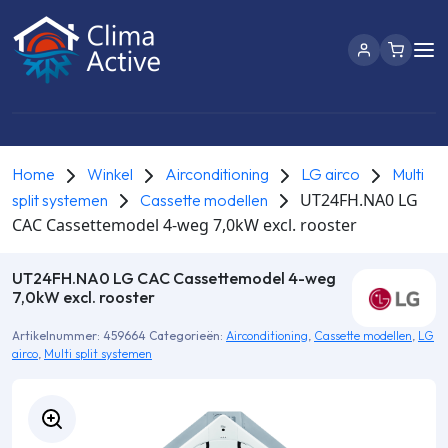
Home
Winkel
Airconditioning
LG airco
Multi
UT24FH.NA0 LG
split systemen
Cassette modellen
CAC Cassettemodel 4-weg 7,0kW excl. rooster
UT24FH.NA0 LG CAC Cassettemodel 4-weg
7,0kW excl. rooster
Artikelnummer:
459664
Categorieën:
Airconditioning
,
Cassette modellen
,
LG
airco
,
Multi split systemen