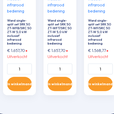
Wand single-
Wand single-
Wand single-
split set SRK 50
split set SRK 50
split set SRK 50
ZT-WFB/SRC 50
ZT-WFT/SRC 50
ZT-WF/SRC 50
ZT-W 5,0 kW
ZT-W 5,0 kW
ZT-W 5,0 kW
inclusief
inclusief
inclusief
infrarood
infrarood
infrarood
bediening
bediening
bediening
€
1.657,70
€
1.657,70
€
1.568,77
Uitverkocht
Uitverkocht
Uitverkocht
Wand single-split
Wand single-split
Wand single-sp
set SRK 50 ZT-
set SRK 50 ZT-
set SRK 50 ZT
WFB/SRC 50 ZT-
WFT/SRC 50 ZT-
WF/SRC 50 Z
In winkelmand
In winkelmand
In winkelmand
W 5,0 kW inclusief
W 5,0 kW inclusief
5,0 kW inclusie
infrarood
infrarood
infrarood
bediening aantal
bediening aantal
bediening aant