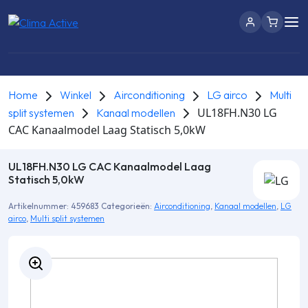
Home
Winkel
Airconditioning
LG airco
Multi
UL18FH.N30 LG
split systemen
Kanaal modellen
CAC Kanaalmodel Laag Statisch 5,0kW
UL18FH.N30 LG CAC Kanaalmodel Laag
Statisch 5,0kW
Artikelnummer:
459683
Categorieën:
Airconditioning
,
Kanaal modellen
,
LG
airco
,
Multi split systemen