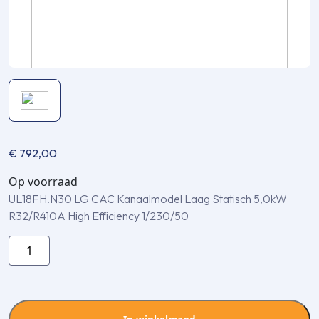
€
792,00
Op voorraad
UL18FH.N30 LG CAC Kanaalmodel Laag Statisch 5,0kW
R32/R410A High Efficiency 1/230/50
UL18FH.N30
LG
CAC
Kanaalmodel
Laag