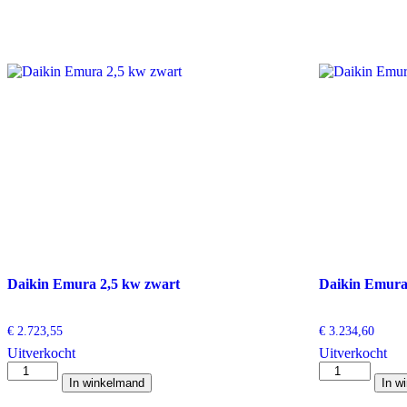
Daikin Emura 2,5 kw zwart
Daikin Emura 
€
2.723,55
€
3.234,60
Uitverkocht
Uitverkocht
Daikin
Daikin
In winkelmand
In w
Emura
Emura
2,5
3,5