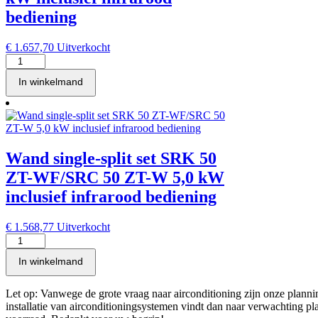
5,0
kW
bediening
inclusief
infrarood
€
1.657,70
Uitverkocht
bediening
Wand
aantal
single-
In winkelmand
split
set
SRK
50
ZT-
WFT/SRC
Wand single-split set SRK 50
50
ZT-
ZT-WF/SRC 50 ZT-W 5,0 kW
W
inclusief infrarood bediening
5,0
kW
inclusief
€
1.568,77
Uitverkocht
infrarood
Wand
bediening
single-
In winkelmand
aantal
split
set
SRK
Let op: Vanwege de grote vraag naar airconditioning zijn onze pla
50
installatie van airconditioningsystemen vindt dan naar verwachting plaa
ZT-