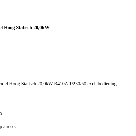
ge Harry’s
Downloads
Over ons
Contact
 Hoog Statisch 20,0kW
l Hoog Statisch 20,0kW R410A 1/230/50 excl. bediening
n
p airco's