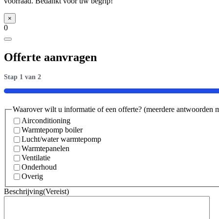
voorraad. Bedankt voor uw begrip!
WF/SRC
50
×
ZT-
0
W
5,0
kW
Offerte aanvragen
inclusief
infrarood
bediening
Stap
1
van
2
aantal
50%
Waarover wilt u informatie of een offerte? (meerdere antwoorden 
Airconditioning
Warmtepomp boiler
Lucht/water warmtepomp
Warmtepanelen
Ventilatie
Onderhoud
Overig
Beschrijving
(Vereist)