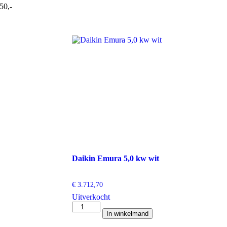
50,-
Daikin Emura 5,0 kw wit
€
3.712,70
Uitverkocht
Daikin
In winkelmand
Emura
5,0