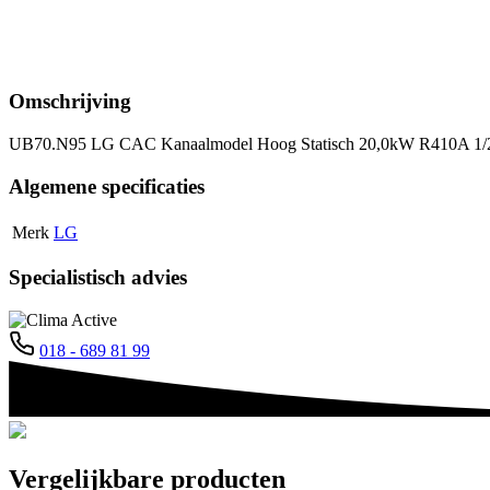
kw
kw
zwart
zilver
aantal
aantal
Omschrijving
UB70.N95 LG CAC Kanaalmodel Hoog Statisch 20,0kW R410A 1/23
Algemene specificaties
Merk
LG
Specialistisch advies
018 - 689 81 99
Vergelijkbare producten