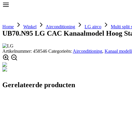
Home
Airconditioning
Componenten
Home
Winkel
Airconditioning
LG airco
Multi split
UB70.N95 LG CAC Kanaalmodel Hoog Sta
Artikelnummer:
458546
Categorieën:
Airconditioning
,
Kanaal modell
Gerelateerde producten