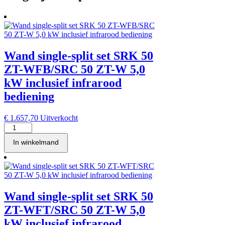
Wand single-split set SRK 50
ZT-WFB/SRC 50 ZT-W 5,0
kW inclusief infrarood
bediening
€
1.657,70
Uitverkocht
Wand
single-
In winkelmand
split
set
SRK
50
ZT-
WFB/SRC
Wand single-split set SRK 50
50
ZT-
ZT-WFT/SRC 50 ZT-W 5,0
W
kW inclusief infrarood