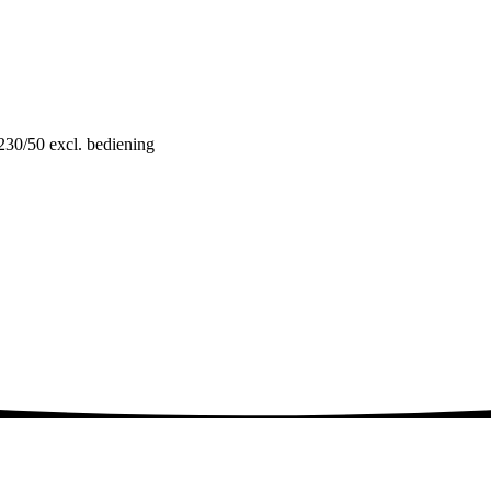
kw
aantal
0/50 excl. bediening