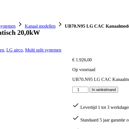
Omkastingen
Ventilatie
Warmtepompen
Handi
 systemen
Kanaal modellen
UB70.N95 LG CAC Kanaalmodel
tisch 20,0kW
en
,
LG airco
,
Multi split systemen
€
1.926,00
Op voorraad
UB70.N95 LG CAC Kanaalmode
UB70.N95
In winkelmand
LG
CAC
Kanaalmodel
Levertijd 1 tot 3 werkdage
Hoog
Statisch
20,0kW
Standaard 5 jaar garantie o
aantal